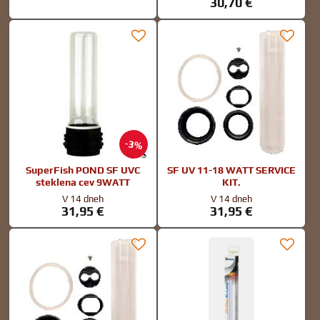
30,70 €
3%
SuperFish POND SF UVC
SF UV 11-18 WATT SERVICE
steklena cev 9WATT
KIT.
V 14 dneh
V 14 dneh
31,95 €
31,95 €