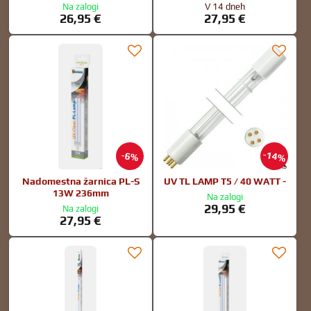
Na zalogi
V 14 dneh
26,95 €
27,95 €
14%
6%
Nadomestna žarnica PL-S
UV TL LAMP T5 / 40 WATT -
13W 236mm
Na zalogi
29,95 €
Na zalogi
27,95 €