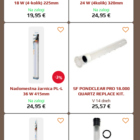
18 W (4-kolík) 225mm
24 W (4kolík) 320mm
Na zalogi
Na zalogi
19,95 €
24,95 €
3%
Nadomestna žarnica PL-L
SF PONDCLEAR PRO 18.000
36 W 415mm
QUARTZ REPLACE KIT.
Na zalogi
V 14 dneh
24,95 €
25,57 €