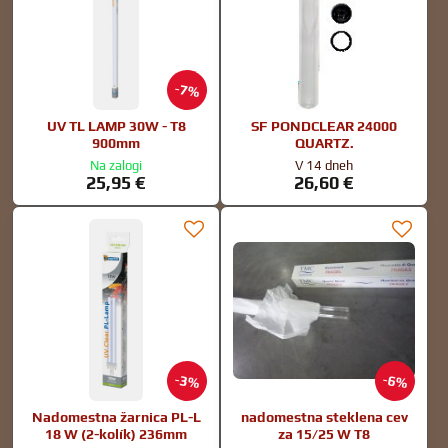
7%
UV TL LAMP 30W - T8
SF PONDCLEAR 24000
900mm
QUARTZ.
Na zalogi
V 14 dneh
25,95 €
26,60 €
3%
6%
Nadomestna žarnica PL-L
nadomestna steklena cev
18 W (2-kolík) 236mm
za 15/25 W T8