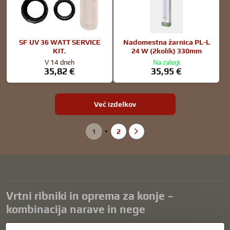
SF UV 36 WATT SERVICE
Nadomestna žarnica PL-L
KIT.
24 W (2kolík) 330mm
V 14 dneh
Na zalogi
35,82 €
35,95 €
Več izdelkov
1
2
Vrtni ribniki in oprema za konje –
kombinacija narave in nege
Vrtni ribniki so čudovit dodatek k vsaki zunanjosti in ustvarjajo