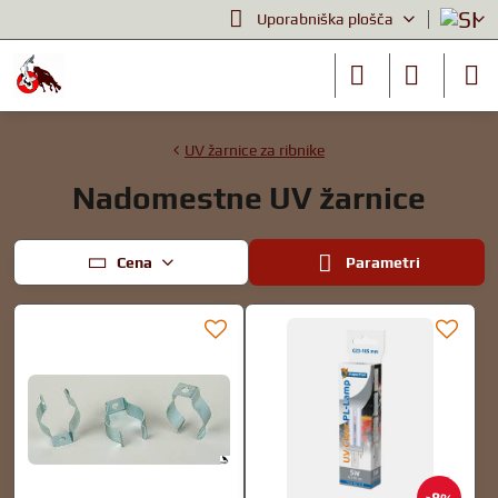
Uporabniška plošča
UV žarnice za ribnike
Nadomestne UV žarnice
Cena
Parametri