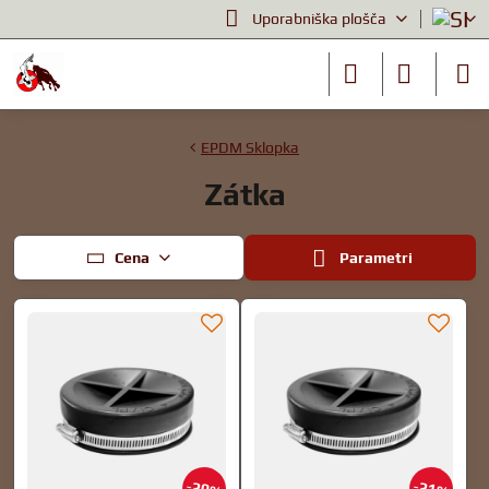
Uporabniška plošča
EPDM Sklopka
Zátka
Cena
Parametri