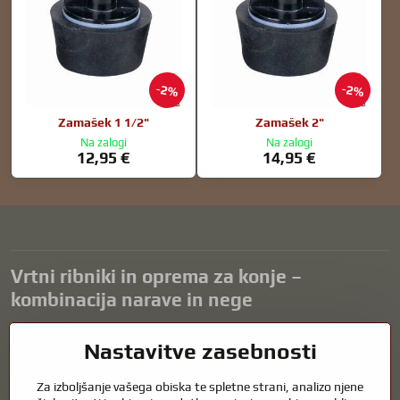
2%
2%
Zamašek 1 1/2"
Zamašek 2"
Na zalogi
Na zalogi
12,95 €
14,95 €
Vrtni ribniki in oprema za konje –
kombinacija narave in nege
Vrtni ribniki so čudovit dodatek k vsaki zunanjosti in ustvarjajo
Nastavitve zasebnosti
harmonično okolje za sprostitev in življenje vodnih živali. Pravilna
tehnologija, filtracija in redno vzdrževanje so ključnega pomena za
Za izboljšanje vašega obiska te spletne strani, analizo njene
čisto vodo in zdrav ribnik skozi vse leto. Enako pomembna je skrb za