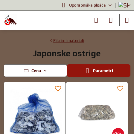
Uporabniška plošča
Filtrirni materiali
Japonske ostrige
Cena
Parametri