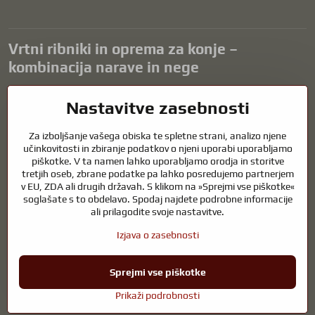
Vrtni ribniki in oprema za konje –
kombinacija narave in nege
Vrtni ribniki so čudovit dodatek k vsaki zunanjosti in ustvarjajo
Nastavitve zasebnosti
harmonično okolje za sprostitev in življenje vodnih živali. Pravilna
tehnologija, filtracija in redno vzdrževanje so ključnega pomena za
Za izboljšanje vašega obiska te spletne strani, analizo njene
čisto vodo in zdrav ribnik skozi vse leto. Enako pomembna je skrb za
učinkovitosti in zbiranje podatkov o njeni uporabi uporabljamo
živali, ki so del našega življenja.
piškotke. V ta namen lahko uporabljamo orodja in storitve
tretjih oseb, zbrane podatke pa lahko posredujemo partnerjem
Konji potrebujejo kakovostno jahalno opremo, pravilno prehrano in
v EU, ZDA ali drugih državah. S klikom na »Sprejmi vse piškotke«
odgovorno nego, da so zdravi, močni in zadovoljni. Ne glede na to, ali
soglašate s to obdelavo. Spodaj najdete podrobne informacije
gre za opremo za jahače, rejce ali ljubitelje narave, je cilj ustvariti
ali prilagodite svoje nastavitve.
okolje, ki podpira naravno ravnovesje, varnost in dobro počutje živali
in ljudi.
Izjava o zasebnosti
Sprejmi vse piškotke
©
2026
Avtorske pravice
Nastavitve zasebnosti
Izjava o zasebnosti
Prikaži podrobnosti
Spletno mesto, ustvarjeno z:
BiznisWeb.sk