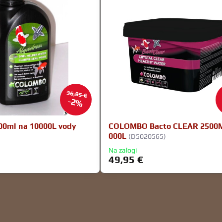
36,95 €
2%
00ml na 10000L vody
COLOMBO Bacto CLEAR 2500
000L
(D5020565)
Na zalogi
49,95 €