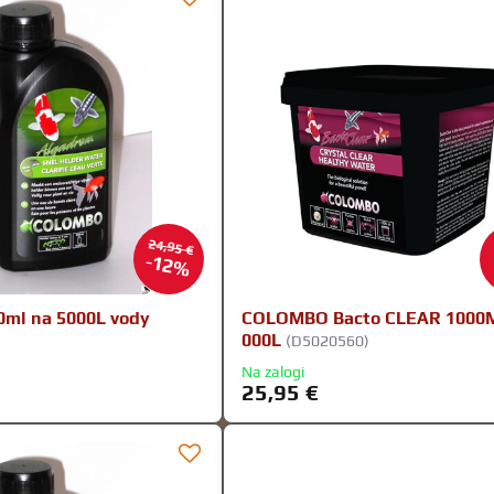
24,95 €
12%
0ml na 5000L vody
COLOMBO Bacto CLEAR 1000
000L
(D5020560)
Na zalogi
25,95 €