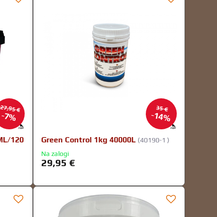
27,95 €
35 €
14%
7%
ML/120
Green Control 1kg 40000L
(40190-1 )
Na zalogi
29,95 €