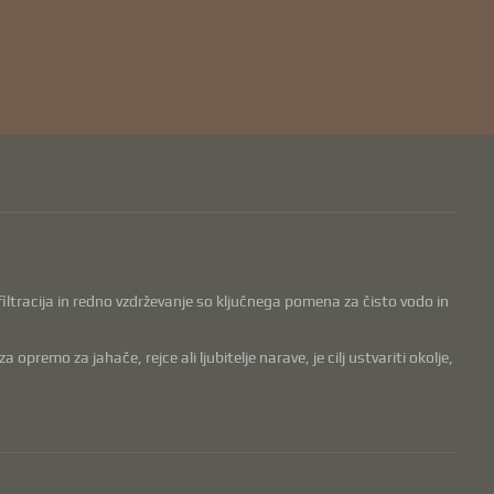
, filtracija in redno vzdrževanje so ključnega pomena za čisto vodo in
remo za jahače, rejce ali ljubitelje narave, je cilj ustvariti okolje,