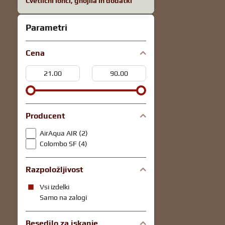
Cvetlični lonci, gnojila in dodatki
Parametri
Cena
Od:
Za:
Producent
AirAqua AIR (2)
Colombo SF (4)
Razpoložljivost
Vsi izdelki
Samo na zalogi
Besedilo za iskanje