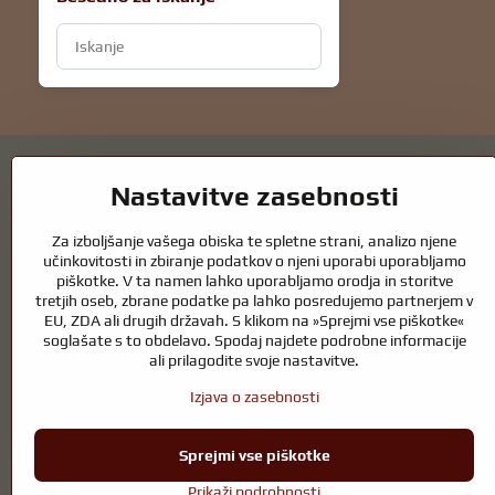
Iskanje
rezultatov
filtriranja
po
polnem
besedilu
Nastavitve zasebnosti
Za izboljšanje vašega obiska te spletne strani, analizo njene
Vrtni ribniki in oprema za konje – kombin
učinkovitosti in zbiranje podatkov o njeni uporabi uporabljamo
piškotke. V ta namen lahko uporabljamo orodja in storitve
tretjih oseb, zbrane podatke pa lahko posredujemo partnerjem v
Vrtni ribniki so čudovit dodatek k vsaki zunanjosti in ustvarjajo harm
EU, ZDA ali drugih državah. S klikom na »Sprejmi vse piškotke«
zdrav ribnik skozi vse leto. Enako pomembna je skrb za živali, ki so de
soglašate s to obdelavo. Spodaj najdete podrobne informacije
Konji potrebujejo kakovostno jahalno opremo, pravilno prehrano in odgo
ali prilagodite svoje nastavitve.
ki podpira naravno ravnovesje, varnost in dobro počutje živali in ljudi
Izjava o zasebnosti
Sprejmi vse piškotke
Prikaži podrobnosti