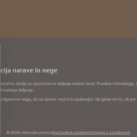
acija narave in nege
onično okolje za sprostitev in življenje vodnih živali. Pravilna tehnologija
l našega življenja.
vorno nego, da so zdravi, močni in zadovoljni. Ne glede na to, ali gre za op
.
©
2026
Avtorske pravice
Nastavitve zasebnosti
Izjava o zasebnosti