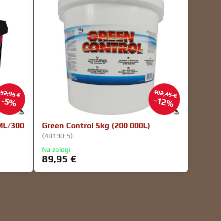
102,45 €
52,95 €
12%
5%
ML/300
Green Control 5kg (200 000L)
(40190-5)
Na zalogi
89,95 €