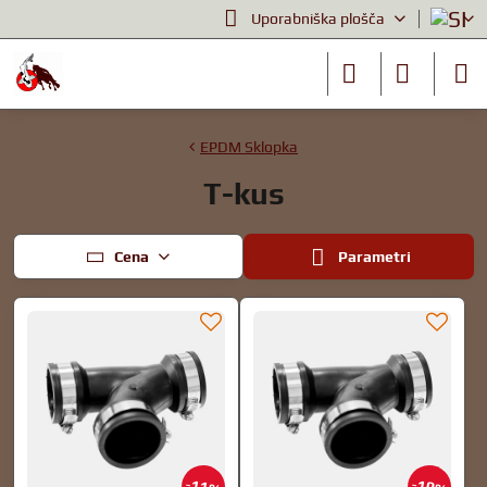
Uporabniška plošča
EPDM Sklopka
T-kus
Cena
Parametri