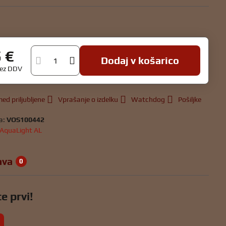
5 €
Dodaj v košarico
rez DDV
ed priljubljene
Vprašanje o izdelku
Watchdog
Pošiljke
a:
VOS100442
AquaLight AL
ava
0
e prvi!