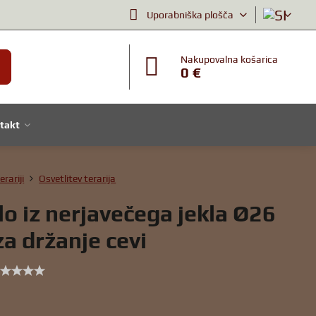
Uporabniška plošča
Nakupovalna košarica
0 €
takt
erariji
Osvetlitev terarija
lo iz nerjavečega jekla Ø26
a držanje cevi