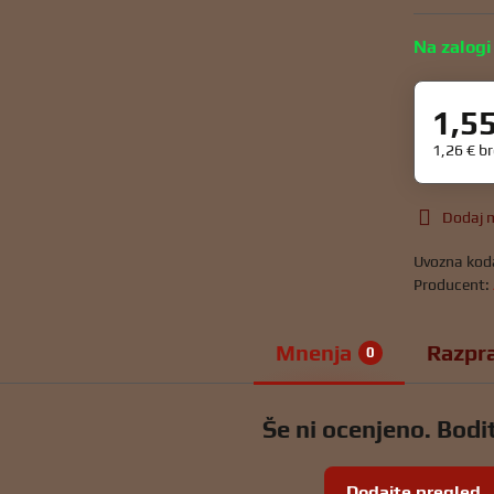
Na zalogi
1,5
1,26 €
b
Dodaj m
Uvozna kod
Producent:
Mnenja
Razpr
0
Še ni ocenjeno. Bodit
Dodajte pregled