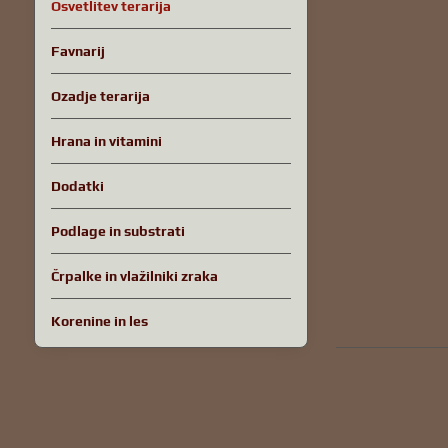
Osvetlitev terarija
Favnarij
Ozadje terarija
Hrana in vitamini
Dodatki
Podlage in substrati
Črpalke in vlažilniki zraka
Korenine in les