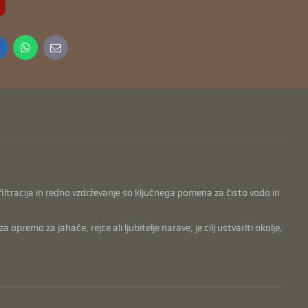
inkedIn
WhatsApp
E-
mail
, filtracija in redno vzdrževanje so ključnega pomena za čisto vodo in
remo za jahače, rejce ali ljubitelje narave, je cilj ustvariti okolje,