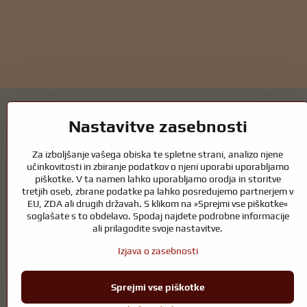
Nastavitve zasebnosti
Za izboljšanje vašega obiska te spletne strani, analizo njene
Vrtni ribniki in oprema za konje – kombin
učinkovitosti in zbiranje podatkov o njeni uporabi uporabljamo
piškotke. V ta namen lahko uporabljamo orodja in storitve
tretjih oseb, zbrane podatke pa lahko posredujemo partnerjem v
Vrtni ribniki so čudovit dodatek k vsaki zunanjosti in ustvarjajo harm
EU, ZDA ali drugih državah. S klikom na »Sprejmi vse piškotke«
zdrav ribnik skozi vse leto. Enako pomembna je skrb za živali, ki so de
soglašate s to obdelavo. Spodaj najdete podrobne informacije
Konji potrebujejo kakovostno jahalno opremo, pravilno prehrano in odgo
ali prilagodite svoje nastavitve.
ki podpira naravno ravnovesje, varnost in dobro počutje živali in ljudi
Izjava o zasebnosti
Sprejmi vse piškotke