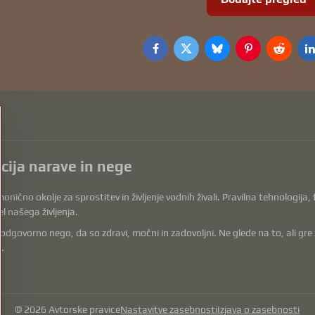
Facebook
Twitter
Bluesky
Pinterest
Reddit
L
acija narave in nege
onično okolje za sprostitev in življenje vodnih živali. Pravilna tehnologija
l našega življenja.
vorno nego, da so zdravi, močni in zadovoljni. Ne glede na to, ali gre za op
.
©
2026
Avtorske pravice
Nastavitve zasebnosti
Izjava o zasebnosti