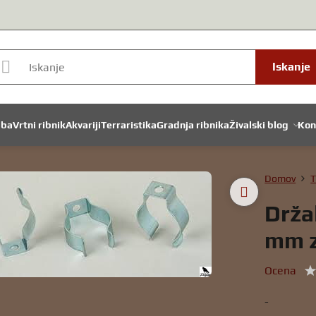
Iskanje
dba
Vrtni ribnik
Akvariji
Terraristika
Gradnja ribnika
Živalski blog
Kon
Domov
T
Drža
mm z
Ocena
-