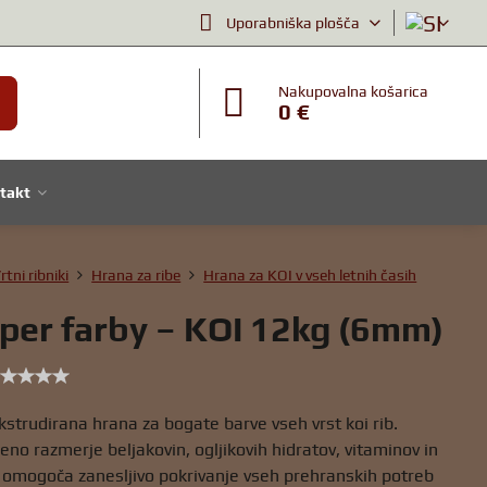
Uporabniška plošča
Nakupovalna košarica
0 €
takt
rtni ribniki
Hrana za ribe
Hrana za KOI v vseh letnih časih
per farby – KOI 12kg (6mm)
strudirana hrana za bogate barve vseh vrst koi rib.
no razmerje beljakovin, ogljikovih hidratov, vitaminov in
 omogoča zanesljivo pokrivanje vseh prehranskih potreb