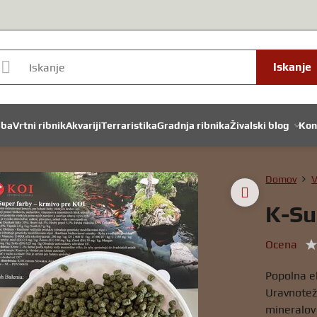
Iskanje
dba
Vrtni ribnik
Akvariji
Terraristika
Gradnja ribnika
Živalski blog
Kon
Domov
V
K-Su
Ocena
Popolna ek
Uravnoteže
mineralov