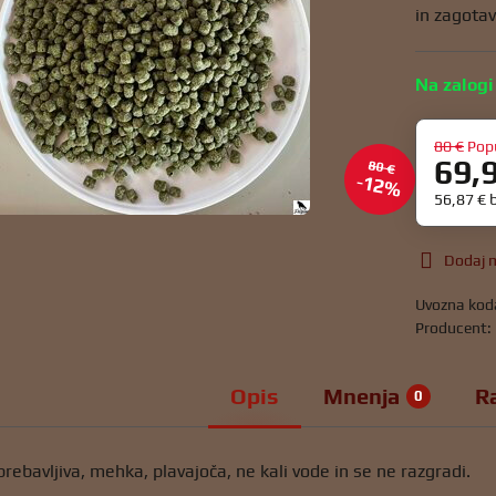
in zagotav
Na zalogi
80 €
Pop
69,
80 €
12%
56,87 €
Dodaj m
Uvozna kod
Producent:
Opis
Mnenja
R
0
rebavljiva, mehka, plavajoča, ne kali vode in se ne razgradi.