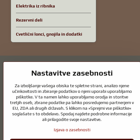
Elektrika iz ribnika
Rezervni deli
Cvetlični lonci, gnojila in dodatki
Nastavitve zasebnosti
Za izboljšanje vašega obiska te spletne strani, analizo njene
Vrtni ribniki in oprema za konje – kombin
učinkovitosti in zbiranje podatkov o njeni uporabi uporabljamo
piškotke. V ta namen lahko uporabljamo orodja in storitve
tretjih oseb, zbrane podatke pa lahko posredujemo partnerjem v
Vrtni ribniki so čudovit dodatek k vsaki zunanjosti in ustvarjajo harm
EU, ZDA ali drugih državah. S klikom na »Sprejmi vse piškotke«
zdrav ribnik skozi vse leto. Enako pomembna je skrb za živali, ki so de
soglašate s to obdelavo. Spodaj najdete podrobne informacije
Konji potrebujejo kakovostno jahalno opremo, pravilno prehrano in odgo
ali prilagodite svoje nastavitve.
ki podpira naravno ravnovesje, varnost in dobro počutje živali in ljudi
Izjava o zasebnosti