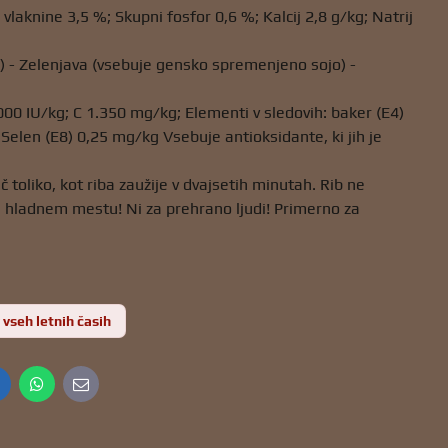
laknine 3,5 %; Skupni fosfor 0,6 %; Kalcij 2,8 g/kg; Natrij
o) - Zelenjava (vsebuje gensko spremenjeno sojo) -
000 IU/kg; C 1.350 mg/kg; Elementi v sledovih: baker (E4)
elen (E8) 0,25 mg/kg Vsebuje antioksidante, ki jih je
toliko, kot riba zaužije v dvajsetih minutah. Rib ne
 hladnem mestu! Ni za prehrano ljudi! Primerno za
 vseh letnih časih
inkedIn
WhatsApp
E-
mail