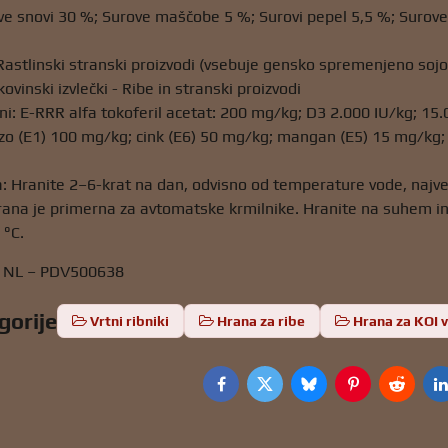
ve snovi 30 %; Surove maščobe 5 %; Surovi pepel 5,5 %; Surove v
 Rastlinski stranski proizvodi (vsebuje gensko spremenjeno soj
kovinski izvlečki - Ribe in stranski proizvodi
ni: E-RRR alfa tokoferil acetat: 200 mg/kg; D3 2.000 IU/kg; 15.
zo (E1) 100 mg/kg; cink (E6) 50 mg/kg; mangan (E5) 15 mg/kg; S
: Hranite 2–6-krat na dan, odvisno od temperature vode, največ 
rana je primerna za avtomatske krmilnike. Hranite na suhem in
 °C.
– NL – PDV500638
gorije
Vrtni ribniki
Hrana za ribe
Hrana za KOI v
Facebook
Twitter
Bluesky
Pinterest
Reddit
L