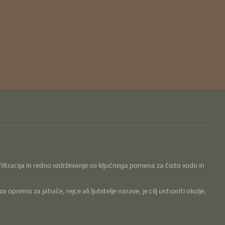
, filtracija in redno vzdrževanje so ključnega pomena za čisto vodo in
remo za jahače, rejce ali ljubitelje narave, je cilj ustvariti okolje,