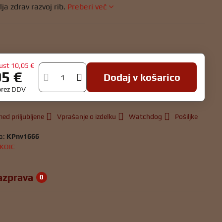
lja zdrav razvoj rib.
Preberi več
ust
10,05 €
95 €
Dodaj v košarico
brez DDV
ed priljubljene
Vprašanje o izdelku
Watchdog
Pošiljke
a:
KPnv1666
KOIC
azprava
0