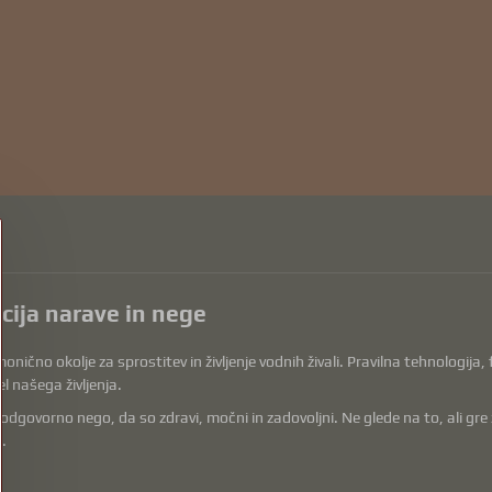
acija narave in nege
onično okolje za sprostitev in življenje vodnih živali. Pravilna tehnologija
l našega življenja.
vorno nego, da so zdravi, močni in zadovoljni. Ne glede na to, ali gre za op
.