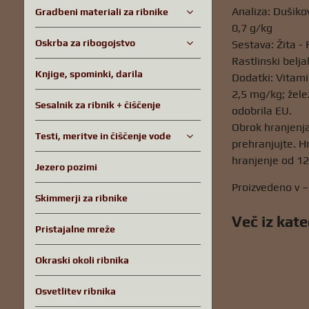
Analiza: Dušiko
Gradbeni materiali za ribnike
0,7 g/kg
Oskrba za ribogojstvo
Sestava: Žita -
Rastlinski belja
Knjige, spominki, darila
Dodatki: Vitami
2,5 mg/kg; žele
Sesalnik za ribnik + čiščenje
odobrila EU.
Obrok hranjenja
Testi, meritve in čiščenje vode
prehranjujte. H
hranjenje od 12
Jezero pozimi
Proizvedeno v 
Skimmerji za ribnike
Več iz kate
Pristajalne mreže
Okraski okoli ribnika
Osvetlitev ribnika