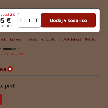
Popust
2 €
95 €
Dodaj v košarico
brez DDV
ed priljubljene
Vprašanje o izdelku
Watchdog
Pošiljke
a:
08086010
SuperFish POND
ava
0
e prvi!