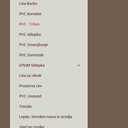
Cevi Barbs
PVC komolec
PVC - T/kos
PVC sklopka
PVC Zmanjšanje
PVC Zamašek
EPDM Sklopka
Cevi za ribnik
Prozorna cev
PVC cevovod
Tesnila
Lepila, tesnilne mase in orodja
Vijačne spojke