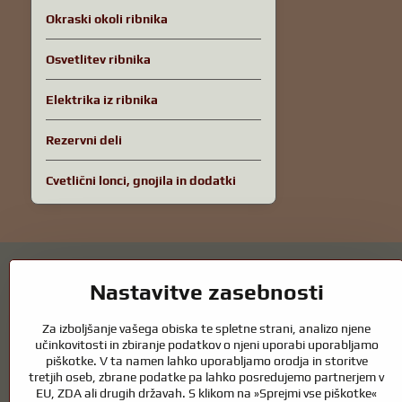
Okraski okoli ribnika
Osvetlitev ribnika
Elektrika iz ribnika
Rezervni deli
Cvetlični lonci, gnojila in dodatki
Nastavitve zasebnosti
Za izboljšanje vašega obiska te spletne strani, analizo njene
Vrtni ribniki in oprema za konje – kombin
učinkovitosti in zbiranje podatkov o njeni uporabi uporabljamo
piškotke. V ta namen lahko uporabljamo orodja in storitve
tretjih oseb, zbrane podatke pa lahko posredujemo partnerjem v
Vrtni ribniki so čudovit dodatek k vsaki zunanjosti in ustvarjajo harm
EU, ZDA ali drugih državah. S klikom na »Sprejmi vse piškotke«
zdrav ribnik skozi vse leto. Enako pomembna je skrb za živali, ki so de