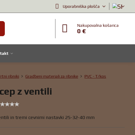
Uporabniška plošča
Nakupovalna košarica
0 €
takt
rtni ribniki
Gradbeni materiali za ribnike
PVC - T/kos
ep z ventili
entili in tremi cevnimi nastavki 25-32-40 mm