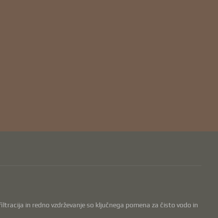
, filtracija in redno vzdrževanje so ključnega pomena za čisto vodo in