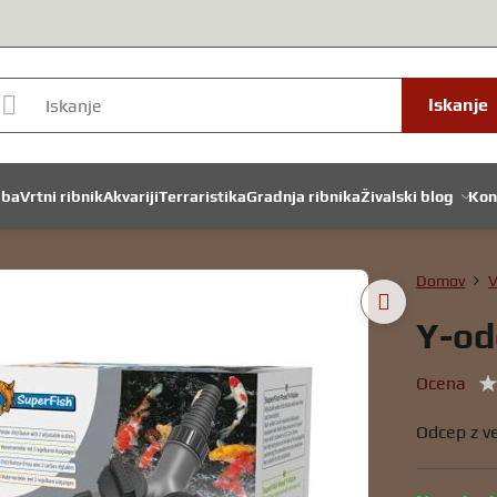
Iskanje
dba
Vrtni ribnik
Akvariji
Terraristika
Gradnja ribnika
Živalski blog
Kon
Domov
V
Y-odc
Ocena
Odcep z v