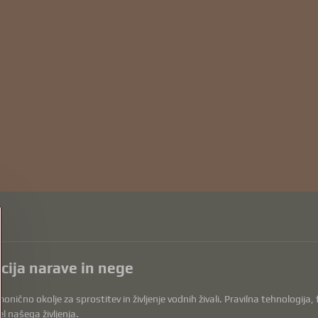
acija narave in nege
onično okolje za sprostitev in življenje vodnih živali. Pravilna tehnologija
l našega življenja.