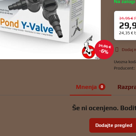
Na zalogi
31,95 €
29,
24,35 €
31,95 €
Dodaj m
6%
Uvozna kod
Producent:
Mnenja
Razpr
0
Še ni ocenjeno. Bodit
Dodajte pregled