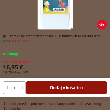
5%
pH - znižuje pH vrednost v ribniku. 1L je namenjen za 20.000 litrov
vode.
Preberi več
Na zalogi
18 €
Popust
1,05 €
16,95 €
13,78 €
brez DDV
Dodaj v košarico
Dodaj med priljubljene
Vprašanje o izdelku
Watchdog
Pošiljke