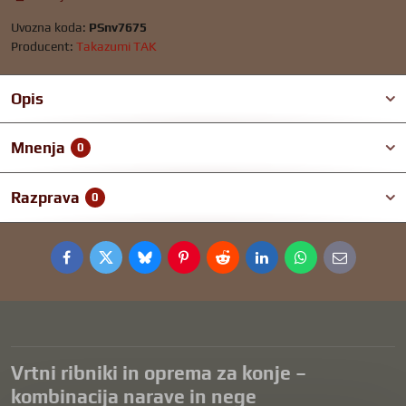
Uvozna koda:
PSnv7675
Producent:
Takazumi TAK
Opis
Mnenja
0
Razprava
0
Facebook
Twitter
Bluesky
Pinterest
Reddit
LinkedIn
WhatsApp
E-
mail
Vrtni ribniki in oprema za konje –
kombinacija narave in nege