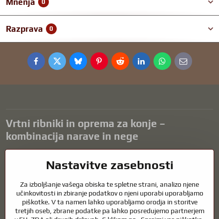
Mnenja
0
Razprava
0
Facebook
Twitter
Bluesky
Pinterest
Reddit
LinkedIn
WhatsApp
E-
mail
Vrtni ribniki in oprema za konje –
kombinacija narave in nege
Vrtni ribniki so čudovit dodatek k vsaki zunanjosti in ustvarjajo
Nastavitve zasebnosti
harmonično okolje za sprostitev in življenje vodnih živali. Pravilna
tehnologija, filtracija in redno vzdrževanje so ključnega pomena za
Za izboljšanje vašega obiska te spletne strani, analizo njene
čisto vodo in zdrav ribnik skozi vse leto. Enako pomembna je skrb za
učinkovitosti in zbiranje podatkov o njeni uporabi uporabljamo
živali, ki so del našega življenja.
piškotke. V ta namen lahko uporabljamo orodja in storitve
tretjih oseb, zbrane podatke pa lahko posredujemo partnerjem
Konji potrebujejo kakovostno jahalno opremo, pravilno prehrano in