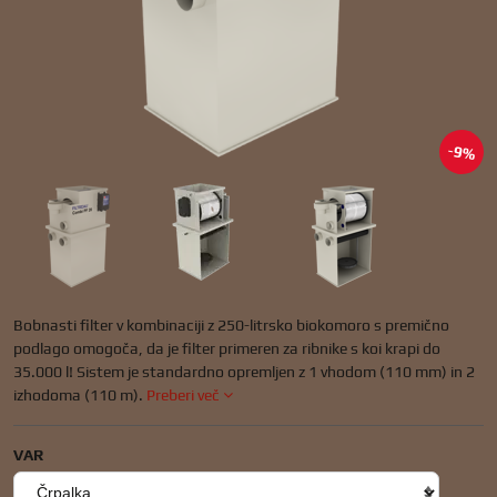
9%
Bobnasti filter v kombinaciji z 250-litrsko biokomoro s premično
podlago omogoča, da je filter primeren za ribnike s koi krapi do
35.000 l! Sistem je standardno opremljen z 1 vhodom (110 mm) in 2
izhodoma (110 m).
Preberi več
VAR