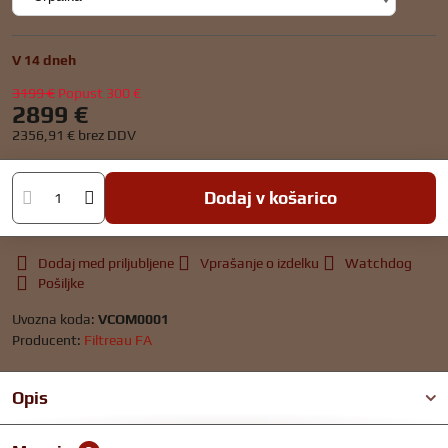
V 14 dneh
3199 €
Popust
300 €
2899 €
2356,91 €
brez DDV
Dodaj v košarico
Dodaj med priljubljene
Vprašanje o izdelku
Watchdog
Pošiljke
Uvozna koda:
VCOM0001
Producent:
Filtreau FA
Opis