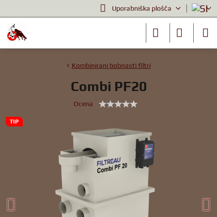
Uporabniška plošča
Kombinirani bobnasti filtri
Combi PF20
Ocena
TIP