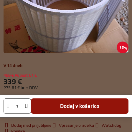
15%
V 14 dneh
400 €
Popust
61 €
339 €
275,61 €
brez DDV
Dodaj v košarico
Dodaj med priljubljene
Vprašanje o izdelku
Watchdog
Pošiljke