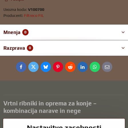
Uvozna koda:
V100700
Producent:
Filtreco FIL
Mnenja
0
Razprava
0
Facebook
Twitter
Bluesky
Pinterest
Reddit
LinkedIn
WhatsApp
E-
mail
Vrtni ribniki in oprema za konje –
kombinacija narave in nege
Vrtni ribniki so čudovit dodatek k vsaki zunanjosti in ustvarjajo
Nastavitve zasebnosti