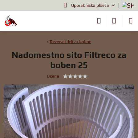
Uporabniška plošča
Rezervni deli za bobne
Nadomestno sito Filtreco za
boben 25
Ocena