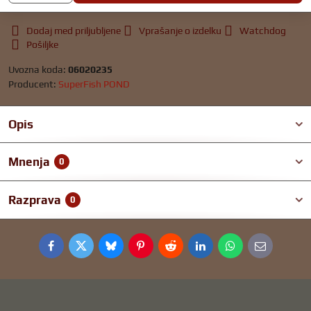
Dodaj med priljubljene
Vprašanje o izdelku
Watchdog
Pošiljke
Uvozna koda:
06020235
Producent:
SuperFish POND
Opis
Mnenja
0
Razprava
0
Facebook
Twitter
Bluesky
Pinterest
Reddit
LinkedIn
WhatsApp
E-
mail