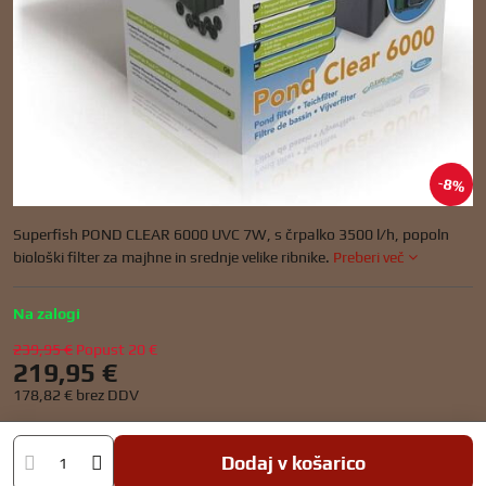
8%
Superfish POND CLEAR 6000 UVC 7W, s črpalko 3500 l/h, popoln
biološki filter za majhne in srednje velike ribnike.
Preberi več
Na zalogi
239,95 €
Popust
20 €
219,95 €
178,82 €
brez DDV
Dodaj v košarico