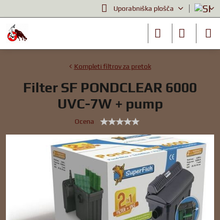
Uporabniška plošča
Kompleti filtrov za pretok
Filter SF PONDCLEAR 6000
UVC-7W + pump
Ocena