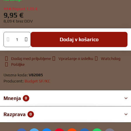
11 €
Popust
1,05 €
9,95 €
8,09 €
brez DDV
Dodaj v košarico
Dodaj med priljubljene
Vprašanje o izdelku
Watchdog
Pošiljke
Uvozna koda:
V82085
Producent:
Budget SF/KC
Mnenja
0
Razprava
0