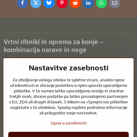
Facebook
Twitter
Bluesky
Pinterest
Reddit
LinkedIn
WhatsApp
E-
mail
Vrtni ribniki in oprema za konje –
kombinacija narave in nege
Vrtni ribniki so čudovit dodatek k vsaki zunanjosti in ustvarjajo
Nastavitve zasebnosti
harmonično okolje za sprostitev in življenje vodnih živali. Pravilna
tehnologija, filtracija in redno vzdrževanje so ključnega pomena za
Za izboljšanje vašega obiska te spletne strani, analizo njene
čisto vodo in zdrav ribnik skozi vse leto. Enako pomembna je skrb za
učinkovitosti in zbiranje podatkov o njeni uporabi uporabljamo
živali, ki so del našega življenja.
piškotke. V ta namen lahko uporabljamo orodja in storitve
tretjih oseb, zbrane podatke pa lahko posredujemo partnerjem
Konji potrebujejo kakovostno jahalno opremo, pravilno prehrano in
v EU, ZDA ali drugih državah. S klikom na »Sprejmi vse piškotke«
odgovorno nego, da so zdravi, močni in zadovoljni. Ne glede na to, ali
soglašate s to obdelavo. Spodaj najdete podrobne informacije
gre za opremo za jahače, rejce ali ljubitelje narave, je cilj ustvariti
ali prilagodite svoje nastavitve.
okolje, ki podpira naravno ravnovesje, varnost in dobro počutje živali
in ljudi.
Izjava o zasebnosti