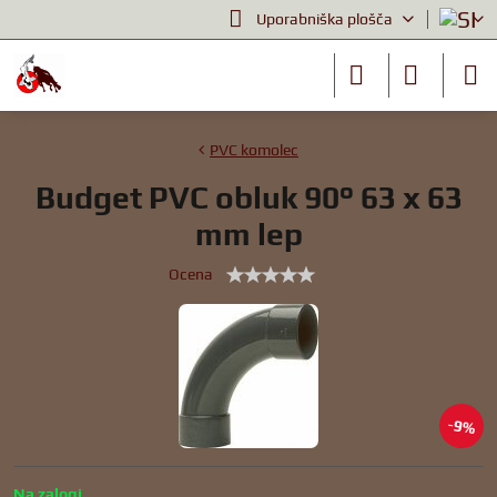
Uporabniška plošča
PVC komolec
Budget PVC obluk 90° 63 x 63
mm lep
Ocena
9%
Na zalogi