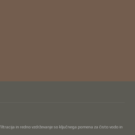
, filtracija in redno vzdrževanje so ključnega pomena za čisto vodo in