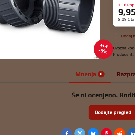
11 €
Pop
9,9
8,09 €
b
Dodaj m
11 €
Uvozna kod
9%
Producent:
Mnenja
Razpr
0
Še ni ocenjeno. Bodit
Dodajte pregled