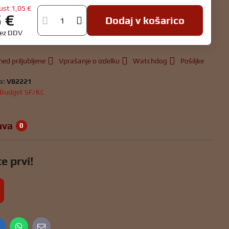
ust
1,05 €
5 €
Dodaj v košarico
rez DDV
ed priljubljene
Vprašanje o izdelku
Watchdog
Pošiljke
a:
V82221
Budget SF/KC
ava
0
e prvi!