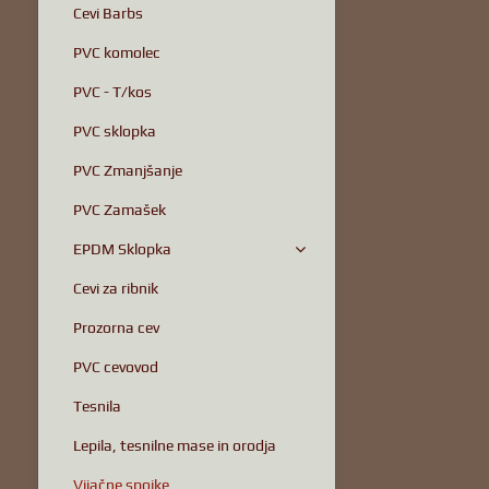
Cevi Barbs
PVC komolec
PVC - T/kos
PVC sklopka
PVC Zmanjšanje
PVC Zamašek
EPDM Sklopka
Cevi za ribnik
Prozorna cev
PVC cevovod
Tesnila
Lepila, tesnilne mase in orodja
Vijačne spojke