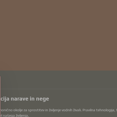
acija narave in nege
onično okolje za sprostitev in življenje vodnih živali. Pravilna tehnologija
l našega življenja.