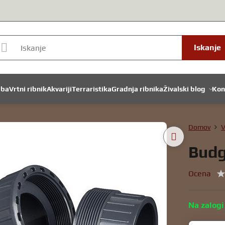
Iskanje
dba
Vrtni ribnik
Akvariji
Terraristika
Gradnja ribnika
Živalski blog
Kon
Domov
V
Budg
Ocena
Na zalogi