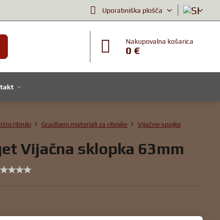
Uporabniška plošča
Nakupovalna košarica
0 €
takt
rtni ribniki
Gradbeni materiali za ribnike
Vijačne spojke
et Vijačna sklopka 63mm