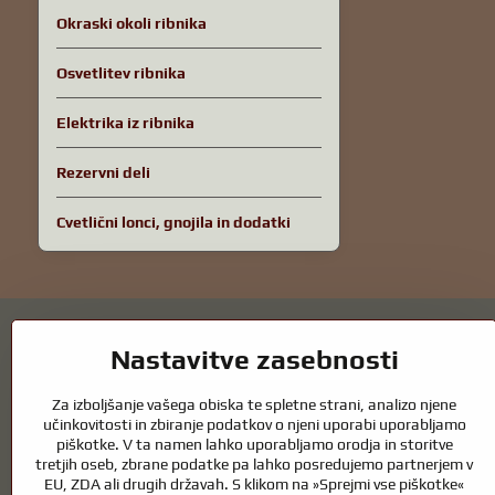
Okraski okoli ribnika
Osvetlitev ribnika
Elektrika iz ribnika
Rezervni deli
Cvetlični lonci, gnojila in dodatki
Nastavitve zasebnosti
Za izboljšanje vašega obiska te spletne strani, analizo njene
Vrtni ribniki in oprema za konje – kombin
učinkovitosti in zbiranje podatkov o njeni uporabi uporabljamo
piškotke. V ta namen lahko uporabljamo orodja in storitve
tretjih oseb, zbrane podatke pa lahko posredujemo partnerjem v
Vrtni ribniki so čudovit dodatek k vsaki zunanjosti in ustvarjajo harm
EU, ZDA ali drugih državah. S klikom na »Sprejmi vse piškotke«
zdrav ribnik skozi vse leto. Enako pomembna je skrb za živali, ki so de