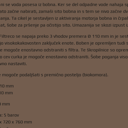
ani se voda posesa iz bobna. Ker se del odpadne vode nahaja sp
ato začne nabirati, zamaši sito bobna in s tem se nivo začne dvi
iranja. Ta cikel je sestavljen iz aktiviranja motorja bobna in č
at, šobe za pršenje pa očistijo sito. Umazanija se skozi izpust iz
 Filtreco se napaja preko 3 vhodov premera Ø 110 mm in je ses
ajo visokokakovosten zaključek enote. Boben je opremljen tudi s 
e mogoče enostavno odstraniti s filtra. Te škropilnice so opre
no cev curka je mogoče enostavno odstraniti. Šobe poganja visoko
no nastaviti.
je mogoče podaljšati s premično posteljo (biokomora).
 110 mm
110 mm
10 mm
a: 5 barov
 x 720 x 760 mm