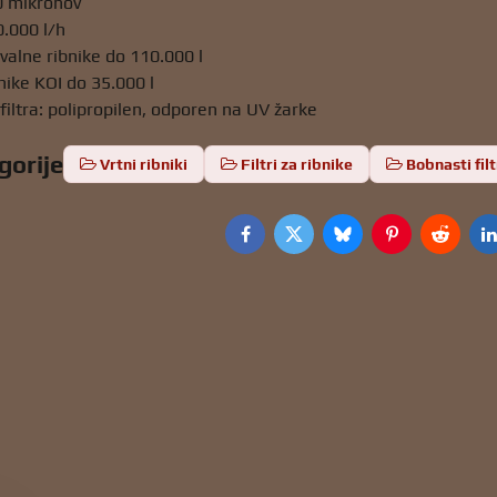
0 mikronov
.000 l/h
valne ribnike do 110.000 l
nike KOI do 35.000 l
filtra: polipropilen, odporen na UV žarke
gorije
Vrtni ribniki
Filtri za ribnike
Bobnasti filt
Facebook
Twitter
Bluesky
Pinterest
Reddit
L