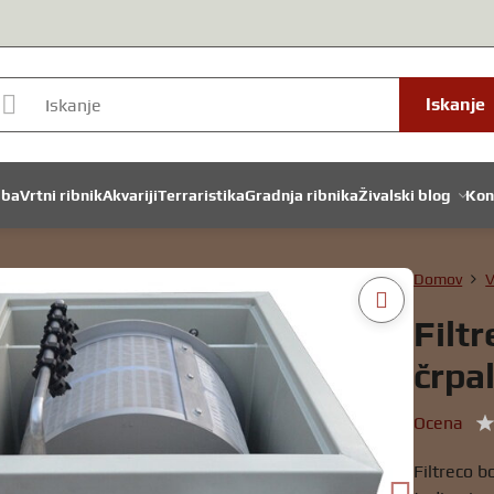
Iskanje
dba
Vrtni ribnik
Akvariji
Terraristika
Gradnja ribnika
Živalski blog
Kon
Domov
V
Filtr
črpa
Ocena
Filtreco b