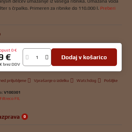
anjših delcev umazanije iz vašega ribnika. Umazana voda
ilter s črpalko. Primeren za ribnike do 110.000 l.
Preberi
h
opust
0 €
9 €
Dodaj v košarico
 €
brez DDV
ed priljubljene
Vprašanje o izdelku
Watchdog
Pošiljke
a:
V100301
Filtreco FIL
azprava
0