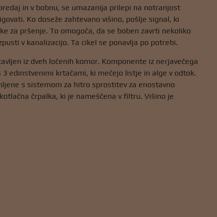
redaj in v bobnu, se umazanija prilepi na notranjost
govati. Ko doseže zahtevano višino, pošlje signal, ki
rpalke za pršenje. To omogoča, da se boben zavrti nekoliko
pusti v kanalizacijo. Ta cikel se ponavlja po potrebi.
tavljen iz dveh ločenih komor. Komponente iz nerjavečega
3 edinstvenimi krtačami, ki mečejo listje in alge v odtok.
mljene s sistemom za hitro sprostitev za enostavno
tlačna črpalka, ki je nameščena v filtru. Višino je