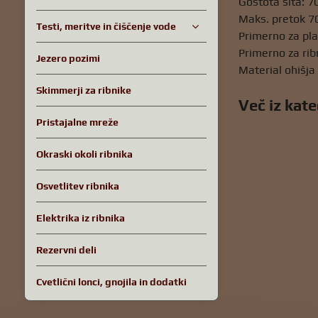
Gostota sita: 7
Maks. pretok 70
Testi, meritve in čiščenje vode
Primerno za pla
Primerno za rib
Jezero pozimi
Material ohišja 
Skimmerji za ribnike
Več iz kate
Pristajalne mreže
Okraski okoli ribnika
Osvetlitev ribnika
Elektrika iz ribnika
Rezervni deli
Cvetlični lonci, gnojila in dodatki