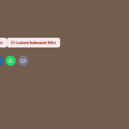
ri
Ločeni bobnasti filtri
inkedIn
WhatsApp
E-
mail