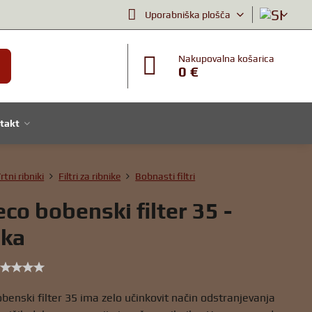
Uporabniška plošča
Nakupovalna košarica
0 €
takt
rtni ribniki
Filtri za ribnike
Bobnasti filtri
eco bobenski filter 35 -
lka
obenski filter 35 ima zelo učinkovit način odstranjevanja