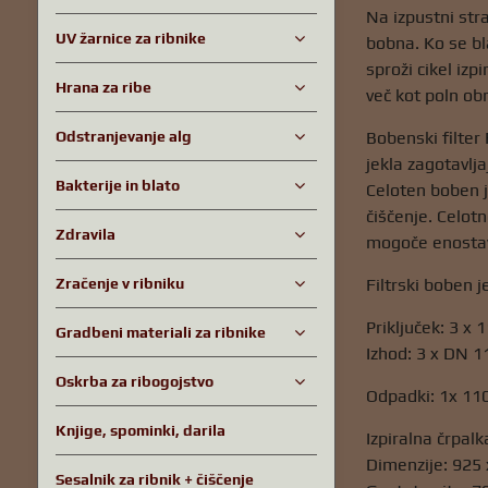
Na izpustni str
UV žarnice za ribnike
bobna. Ko se bl
sproži cikel izp
Hrana za ribe
več kot poln obr
Odstranjevanje alg
Bobenski filter
jekla zagotavlj
Bakterije in blato
Celoten boben j
čiščenje. Celot
Zdravila
mogoče enostav
Zračenje v ribniku
Filtrski boben 
Priključek: 3 x
Gradbeni materiali za ribnike
Izhod: 3 x DN 
Oskrba za ribogojstvo
Odpadki: 1x 1
Knjige, spominki, darila
Izpiralna črpalk
Dimenzije: 925
Sesalnik za ribnik + čiščenje