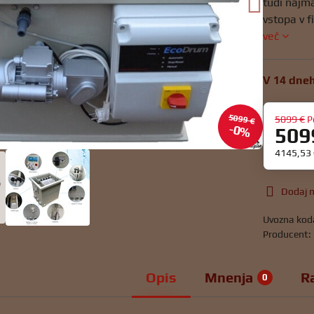
tudi najm
vstopa v f
več
V 14 dne
5099 €
5099 €
P
0%
509
4145,53
Dodaj m
Uvozna kod
Producent:
Opis
Mnenja
R
0