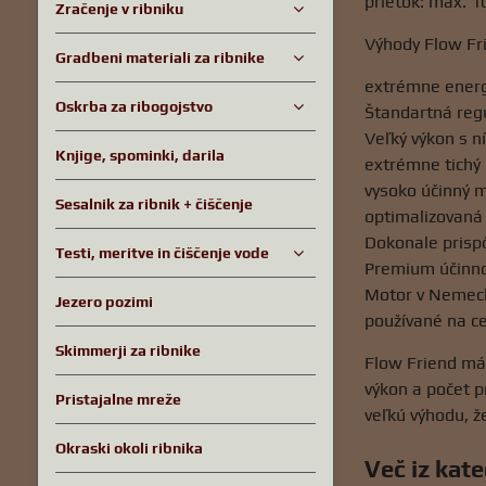
prietok: max. 1
Zračenje v ribniku
Výhody Flow Fr
Gradbeni materiali za ribnike
extrémne energ
Oskrba za ribogojstvo
Štandartná reg
Veľký výkon s n
Knjige, spominki, darila
extrémne tichý
vysoko účinný 
Sesalnik za ribnik + čiščenje
optimalizovaná 
Dokonale prisp
Testi, meritve in čiščenje vode
Premium účinno
Motor v Nemeck
Jezero pozimi
používané na ce
Skimmerji za ribnike
Flow Friend má 
výkon a počet 
Pristajalne mreže
veľkú výhodu, ž
Okraski okoli ribnika
Več iz kate