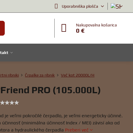
Uporabniška plošča
Nakupovalna košarica
0 €
takt
rtni ribniki
Črpalke za ribnik
Več kot 20000L/H
Friend PRO (105.000L)
d je veľmi pokročilé čerpadlo, je veľmi energeticky účinné.
 účinnosť (minimálna účinnosť Index / MEI) závisí ako od
tora a hydraulického čerpadla
Preberi več