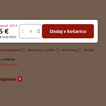
h
opust
105 €
5 €
Dodaj v košarico
 €
brez DDV
ed priljubljene
Vprašanje o izdelku
Watchdog
Pošiljke
a:
V10410
AirAqua AIR
azprava
0