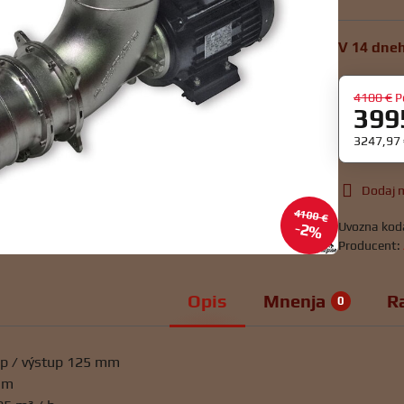
V 14 dne
4100 €
P
399
3247,97
Dodaj m
4100 €
Uvozna kod
2%
Producent:
Opis
Mnenja
R
0
up / výstup 125 mm
0 m