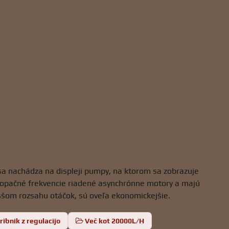
sa nachádza na displeji pumpy, na ktorom sa zobrazuje
opačné frekvencie riadené asynchrónne motory a majú
vyššom rozsahu otáčok, sú oveľa ekonomickejšie.
ribnik z regulacijo
Več kot 20000L/H