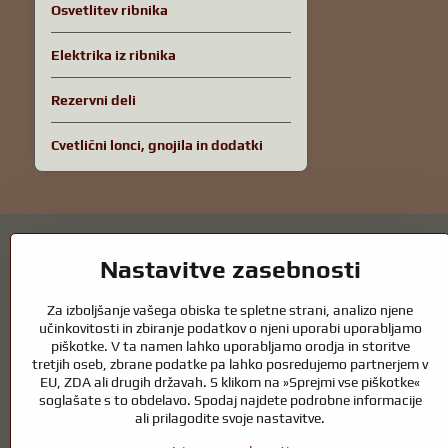
Osvetlitev ribnika
Elektrika iz ribnika
Rezervni deli
Cvetlični lonci, gnojila in dodatki
Nastavitve zasebnosti
Za izboljšanje vašega obiska te spletne strani, analizo njene
Vrtni ribniki in oprema za konje – kombin
učinkovitosti in zbiranje podatkov o njeni uporabi uporabljamo
piškotke. V ta namen lahko uporabljamo orodja in storitve
tretjih oseb, zbrane podatke pa lahko posredujemo partnerjem v
Vrtni ribniki so čudovit dodatek k vsaki zunanjosti in ustvarjajo harm
EU, ZDA ali drugih državah. S klikom na »Sprejmi vse piškotke«
zdrav ribnik skozi vse leto. Enako pomembna je skrb za živali, ki so de
soglašate s to obdelavo. Spodaj najdete podrobne informacije
Konji potrebujejo kakovostno jahalno opremo, pravilno prehrano in odgo
ali prilagodite svoje nastavitve.
ki podpira naravno ravnovesje, varnost in dobro počutje živali in ljudi