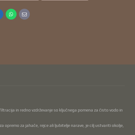
inkedIn
WhatsApp
E-
mail
, filtracija in redno vzdrževanje so ključnega pomena za čisto vodo in
remo za jahače, rejce ali ljubitelje narave, je cilj ustvariti okolje,