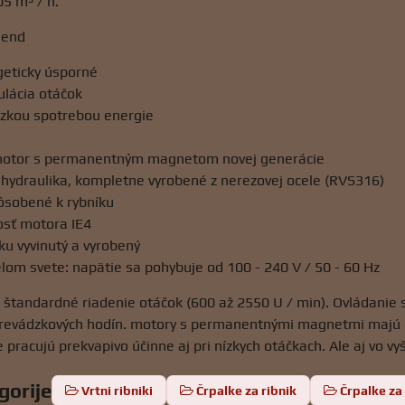
05 m³ / h.
iend
eticky úsporné
ulácia otáčok
ízkou spotrebou energie
motor s permanentným magnetom novej generácie
hydraulika, kompletne vyrobené z nerezovej ocele (RVS316)
ôsobené k rybníku
sť motora IE4
u vyvinutý a vyrobený
lom svete: napätie sa pohybuje od 100 - 240 V / 50 - 60 Hz
štandardné riadenie otáčok (600 až 2550 U / min). Ovládanie 
prevádzkových hodín. motory s permanentnými magnetmi majú 
e pracujú prekvapivo účinne aj pri nízkych otáčkach. Ale aj vo 
gorije
Vrtni ribniki
Črpalke za ribnik
Črpalke za 