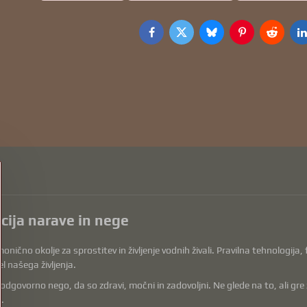
Facebook
Twitter
Bluesky
Pinterest
Reddit
L
acija narave in nege
onično okolje za sprostitev in življenje vodnih živali. Pravilna tehnologija
l našega življenja.
vorno nego, da so zdravi, močni in zadovoljni. Ne glede na to, ali gre za op
.