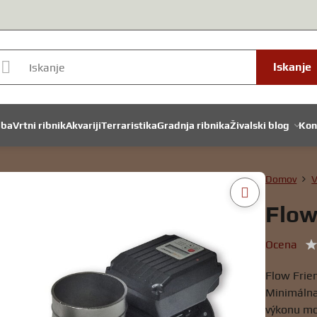
Iskanje
dba
Vrtni ribnik
Akvariji
Terraristika
Gradnja ribnika
Živalski blog
Kon
Domov
V
Flow
Ocena
Flow Frien
Minimálna
výkonu mo