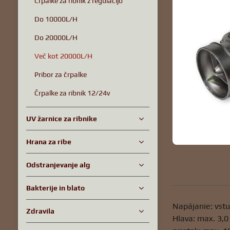
Črpalke za ribnik z regulacijo
Do 10000L/H
Do 20000L/H
Več kot 20000L/H
Pribor za črpalke
Črpalke za ribnik 12/24v
UV žarnice za ribnike
Hrana za ribe
Odstranjevanje alg
Bakterije in blato
Napájanie: vst
Zdravila
Hlava: max. 3,