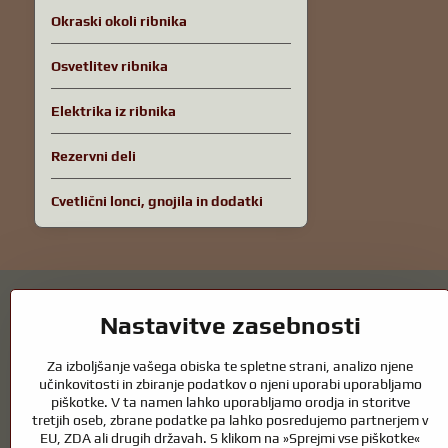
Okraski okoli ribnika
Osvetlitev ribnika
Elektrika iz ribnika
Rezervni deli
Cvetlični lonci, gnojila in dodatki
Nastavitve zasebnosti
Za izboljšanje vašega obiska te spletne strani, analizo njene
Vrtni ribniki in oprema za konje – kombin
učinkovitosti in zbiranje podatkov o njeni uporabi uporabljamo
piškotke. V ta namen lahko uporabljamo orodja in storitve
tretjih oseb, zbrane podatke pa lahko posredujemo partnerjem v
Vrtni ribniki so čudovit dodatek k vsaki zunanjosti in ustvarjajo harm
EU, ZDA ali drugih državah. S klikom na »Sprejmi vse piškotke«
zdrav ribnik skozi vse leto. Enako pomembna je skrb za živali, ki so de