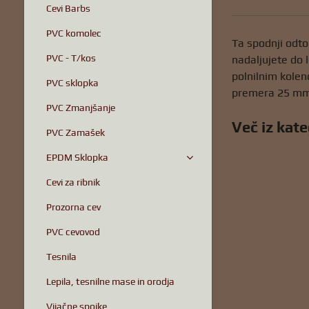
Cevi Barbs
PVC komolec
Ta spodnji odto
PVC - T/kos
nadaljujete do 
polnilnim kolen
PVC sklopka
premera 25 mm 
PVC Zmanjšanje
Več iz kate
PVC Zamašek
EPDM Sklopka
Cevi za ribnik
Prozorna cev
PVC cevovod
Tesnila
Lepila, tesnilne mase in orodja
Vijačne spojke