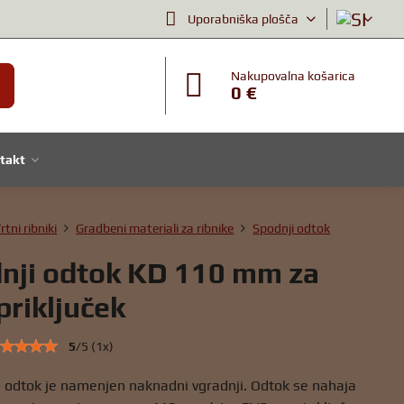
Uporabniška plošča
Nakupovalna košarica
0 €
takt
rtni ribniki
Gradbeni materiali za ribnike
Spodnji odtok
nji odtok KD 110 mm za
priključek
5
/
5
(
1
x)
i odtok je namenjen naknadni vgradnji. Odtok se nahaja