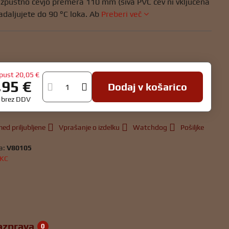
 izpustno cevjo premera 110 mm (siva PVC cev ni vključena
adaljujete do 90 °C loka. Ab
Preberi več
pust
20,05 €
,95 €
Dodaj v košarico
€
brez DDV
ed priljubljene
Vprašanje o izdelku
Watchdog
Pošiljke
a:
V80105
KC
azprava
0