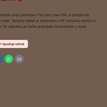
pustno cevjo premera 110 mm (siva PVC ni priložena)
o vode. Spodnji odtok je dobavljen s PE osnovno ploščo in
o odprtino je treba pripeljati na površino s cevjo
Spodnji odtok
inkedIn
WhatsApp
E-
mail