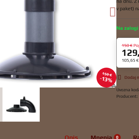
na dnu. Z
v paket) n
Na zalogi
150 €
Po
129
105,65 
150 €
Dodaj m
13%
Uvozna kod
Producent:
Opis
Mnenja
R
0