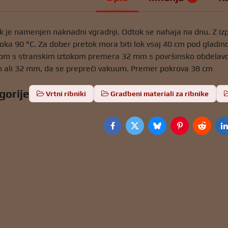
k je namenjen naknadni vgradnji. Odtok se nahaja na dnu. Z iz
loka 90 °C. Za dober pretok mora biti lok vsaj 40 cm pod gladin
om s stranskim iztokom premera 32 mm s površinsko obdelavo. T
ali 32 mm, da se prepreči vakuum. Premer pokrova 38 cm
gorije
Vrtni ribniki
Gradbeni materiali za ribnike
Facebook
Twitter
Bluesky
Pinterest
Reddit
L