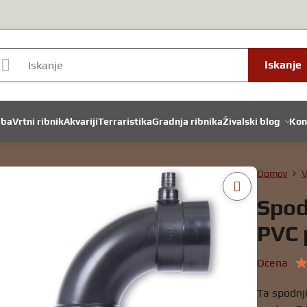
Iskanje
dba
Vrtni ribnik
Akvariji
Terraristika
Gradnja ribnika
Živalski blog
Kon
Domov
V
Spod
PVC 
Ocena
Ta spodnj