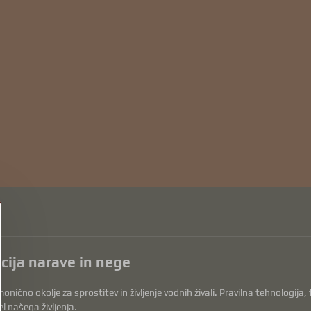
acija narave in nege
onično okolje za sprostitev in življenje vodnih živali. Pravilna tehnologija
l našega življenja.