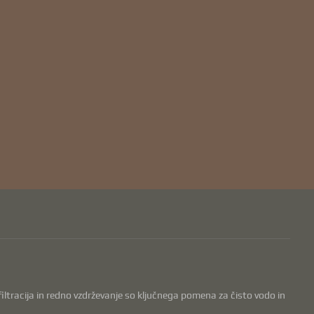
, filtracija in redno vzdrževanje so ključnega pomena za čisto vodo in