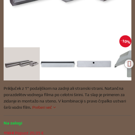
10%
Priključek z 1" podaljškom na zadnji ali stranski strani. Natančna
porazdelitev vodnega filma po celotni širini. Ta slap je primeren za
zidanje in montažo na steno. V kombinaciji s pravo črpalko ustvari
širši vodni film.
Preberi več
Na zalogi
190 €
Popust
20,05 €