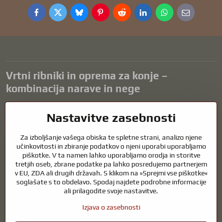
Facebook
Twitter
Bluesky
Pinterest
Reddit
LinkedIn
WhatsApp
E-
mail
Vrtni ribniki in oprema za konje –
kombinacija narave in nege
Vrtni ribniki so čudovit dodatek k vsaki zunanjosti in ustvarjajo
Nastavitve zasebnosti
harmonično okolje za sprostitev in življenje vodnih živali. Pravilna
tehnologija, filtracija in redno vzdrževanje so ključnega pomena za
Za izboljšanje vašega obiska te spletne strani, analizo njene
čisto vodo in zdrav ribnik skozi vse leto. Enako pomembna je skrb za
učinkovitosti in zbiranje podatkov o njeni uporabi uporabljamo
živali, ki so del našega življenja.
piškotke. V ta namen lahko uporabljamo orodja in storitve
tretjih oseb, zbrane podatke pa lahko posredujemo partnerjem
Konji potrebujejo kakovostno jahalno opremo, pravilno prehrano in
v EU, ZDA ali drugih državah. S klikom na »Sprejmi vse piškotke«
odgovorno nego, da so zdravi, močni in zadovoljni. Ne glede na to, ali
soglašate s to obdelavo. Spodaj najdete podrobne informacije
gre za opremo za jahače, rejce ali ljubitelje narave, je cilj ustvariti
ali prilagodite svoje nastavitve.
okolje, ki podpira naravno ravnovesje, varnost in dobro počutje živali
in ljudi.
Izjava o zasebnosti