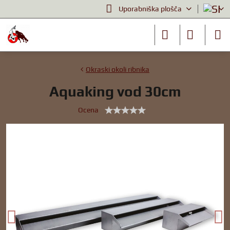
Uporabniška plošča
Okraski okoli ribnika
Aquaking vod 30cm
Ocena