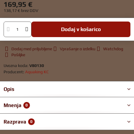
169,95 €
138,17 €
brez DDV
Dodaj v košarico
Dodaj med priljubljene
Vprašanje o izdelku
Watchdog
Pošiljke
Uvozna koda:
V80130
Producent:
Aquaking KC
Opis
Mnenja
0
Razprava
0