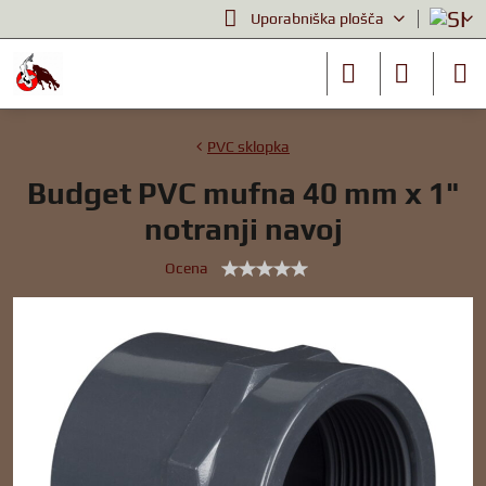
Uporabniška plošča
PVC sklopka
Budget PVC mufna 40 mm x 1"
notranji navoj
Ocena