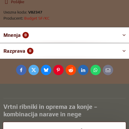
Pošiljke
Uvozna koda:
V82347
Producent:
Budget SF/KC
Mnenja
0
Razprava
0
Facebook
Twitter
Bluesky
Pinterest
Reddit
LinkedIn
WhatsApp
E-
mail
Vrtni ribniki in oprema za konje –
kombinacija narave in nege
Vrtni ribniki so čudovit dodatek k vsaki zunanjosti in ustvarjajo