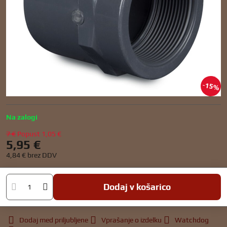
15%
Na zalogi
7 €
Popust
1,05 €
5,95 €
4,84 €
brez DDV
Dodaj v košarico
Dodaj med priljubljene
Vprašanje o izdelku
Watchdog