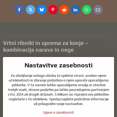
Facebook
Twitter
Bluesky
Pinterest
Reddit
LinkedIn
WhatsApp
E-
mail
Vrtni ribniki in oprema za konje –
kombinacija narave in nege
Vrtni ribniki so čudovit dodatek k vsaki zunanjosti in ustvarjajo
Nastavitve zasebnosti
harmonično okolje za sprostitev in življenje vodnih živali. Pravilna
tehnologija, filtracija in redno vzdrževanje so ključnega pomena za
Za izboljšanje vašega obiska te spletne strani, analizo njene
čisto vodo in zdrav ribnik skozi vse leto. Enako pomembna je skrb za
učinkovitosti in zbiranje podatkov o njeni uporabi uporabljamo
živali, ki so del našega življenja.
piškotke. V ta namen lahko uporabljamo orodja in storitve
tretjih oseb, zbrane podatke pa lahko posredujemo partnerjem
Konji potrebujejo kakovostno jahalno opremo, pravilno prehrano in
v EU, ZDA ali drugih državah. S klikom na »Sprejmi vse piškotke«
odgovorno nego, da so zdravi, močni in zadovoljni. Ne glede na to, ali
soglašate s to obdelavo. Spodaj najdete podrobne informacije
gre za opremo za jahače, rejce ali ljubitelje narave, je cilj ustvariti
ali prilagodite svoje nastavitve.
okolje, ki podpira naravno ravnovesje, varnost in dobro počutje živali
in ljudi.
Izjava o zasebnosti