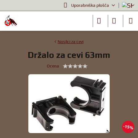
Uporabniška plošča
Nosilci za cevi
Držalo za cevi 63mm
Ocena
15%