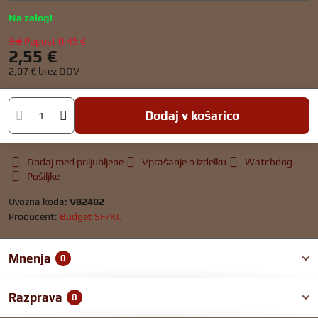
Na zalogi
3 €
Popust
0,45 €
2,55 €
2,07 €
brez DDV
Dodaj v košarico
Dodaj med priljubljene
Vprašanje o izdelku
Watchdog
Pošiljke
Uvozna koda:
V82482
Producent:
Budget SF/KC
Mnenja
0
Razprava
0