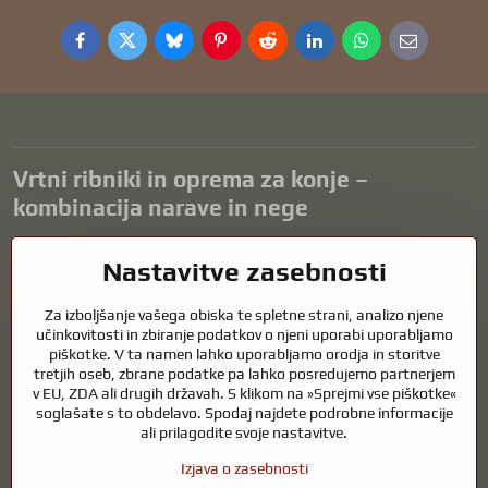
Facebook
Twitter
Bluesky
Pinterest
Reddit
LinkedIn
WhatsApp
E-
mail
Vrtni ribniki in oprema za konje –
kombinacija narave in nege
Vrtni ribniki so čudovit dodatek k vsaki zunanjosti in ustvarjajo
Nastavitve zasebnosti
harmonično okolje za sprostitev in življenje vodnih živali. Pravilna
tehnologija, filtracija in redno vzdrževanje so ključnega pomena za
Za izboljšanje vašega obiska te spletne strani, analizo njene
čisto vodo in zdrav ribnik skozi vse leto. Enako pomembna je skrb za
učinkovitosti in zbiranje podatkov o njeni uporabi uporabljamo
živali, ki so del našega življenja.
piškotke. V ta namen lahko uporabljamo orodja in storitve
tretjih oseb, zbrane podatke pa lahko posredujemo partnerjem
Konji potrebujejo kakovostno jahalno opremo, pravilno prehrano in
v EU, ZDA ali drugih državah. S klikom na »Sprejmi vse piškotke«
odgovorno nego, da so zdravi, močni in zadovoljni. Ne glede na to, ali
soglašate s to obdelavo. Spodaj najdete podrobne informacije
gre za opremo za jahače, rejce ali ljubitelje narave, je cilj ustvariti
ali prilagodite svoje nastavitve.
okolje, ki podpira naravno ravnovesje, varnost in dobro počutje živali
in ljudi.
Izjava o zasebnosti