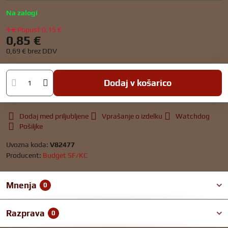
Na zalogi
1 €
Popust
0,15 €
0,85 €
0,69 €
brez DDV
Dodaj v košarico
Dodaj med priljubljene
Vprašanje o izdelku
Watchdog
Pošiljke
Uvozna koda:
V82477
Producent:
Budget SF/KC
Mnenja
0
Razprava
0