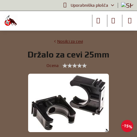
Uporabniška plošča
Nosilci za cevi
Držalo za cevi 25mm
Ocena
15%