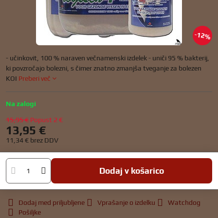
12%
- učinkovit, 100 % naraven večnamenski izdelek - uniči 95 % bakterij,
ki povzročajo bolezni, s čimer znatno zmanjša tveganje za bolezen
KOI
Preberi več
Na zalogi
15,95 €
Popust
2 €
13,95 €
11,34 €
brez DDV
Dodaj v košarico
Dodaj med priljubljene
Vprašanje o izdelku
Watchdog
Pošiljke