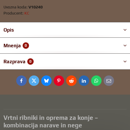
Uvozna koda:
V10240
Producent:
KC
Opis
Mnenja
0
Razprava
0
Facebook
Twitter
Bluesky
Pinterest
Reddit
LinkedIn
WhatsApp
E-
mail
Vrtni ribniki in oprema za konje –
kombinacija narave in nege