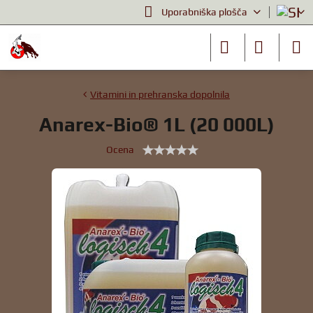
Uporabniška plošča
Vitamini in prehranska dopolnila
Anarex-Bio® 1L (20 000L)
Ocena