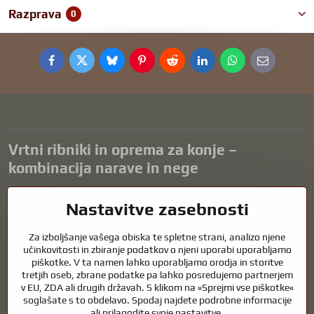
Razprava
0
Facebook
Twitter
Bluesky
Pinterest
Reddit
LinkedIn
WhatsApp
E-
mail
Vrtni ribniki in oprema za konje –
kombinacija narave in nege
Vrtni ribniki so čudovit dodatek k vsaki zunanjosti in ustvarjajo
Nastavitve zasebnosti
harmonično okolje za sprostitev in življenje vodnih živali. Pravilna
tehnologija, filtracija in redno vzdrževanje so ključnega pomena za
Za izboljšanje vašega obiska te spletne strani, analizo njene
čisto vodo in zdrav ribnik skozi vse leto. Enako pomembna je skrb za
učinkovitosti in zbiranje podatkov o njeni uporabi uporabljamo
živali, ki so del našega življenja.
piškotke. V ta namen lahko uporabljamo orodja in storitve
tretjih oseb, zbrane podatke pa lahko posredujemo partnerjem
Konji potrebujejo kakovostno jahalno opremo, pravilno prehrano in
v EU, ZDA ali drugih državah. S klikom na »Sprejmi vse piškotke«
odgovorno nego, da so zdravi, močni in zadovoljni. Ne glede na to, ali
soglašate s to obdelavo. Spodaj najdete podrobne informacije
gre za opremo za jahače, rejce ali ljubitelje narave, je cilj ustvariti
ali prilagodite svoje nastavitve.