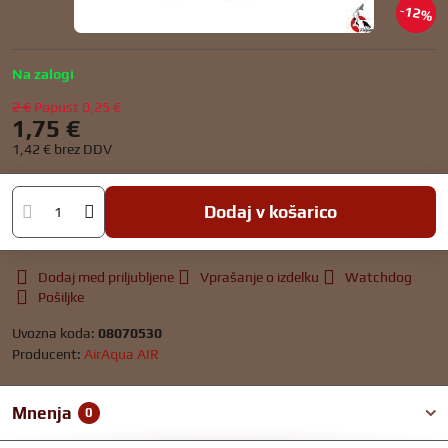
12%
Na zalogi
2 €
Popust
0,25 €
1,75 €
1,42 €
brez DDV
Dodaj v košarico
Dodaj med priljubljene
Vprašanje o izdelku
Watchdog
Pošiljke
Uvozna koda:
08070530
Producent:
AirAqua AIR
Mnenja
0