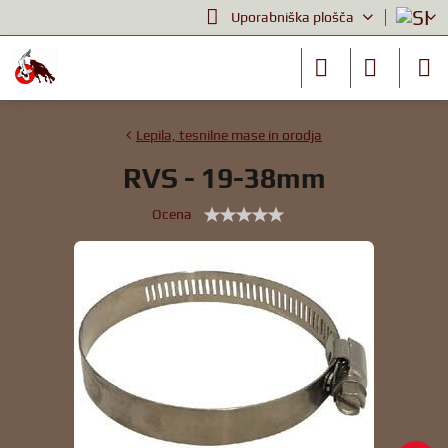
Uporabniška plošča
Lepila, tesnilne mase in orodja
RVS - 19-38mm
Ocena