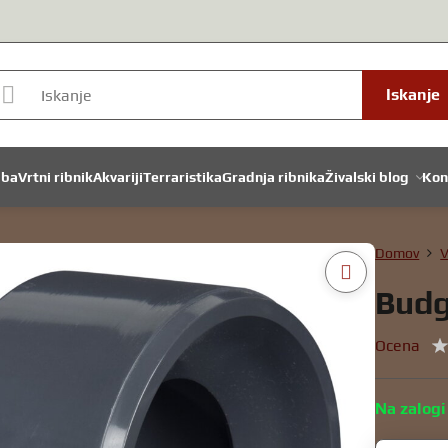
Iskanje
dba
Vrtni ribnik
Akvariji
Terraristika
Gradnja ribnika
Živalski blog
Kon
Domov
V
Budg
Ocena
Na zalogi