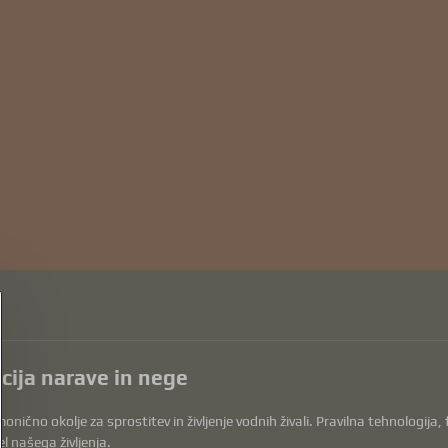
acija narave in nege
onično okolje za sprostitev in življenje vodnih živali. Pravilna tehnologija
l našega življenja.