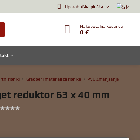
Uporabniška plošča
Nakupovalna košarica
0 €
takt
rtni ribniki
Gradbeni materiali za ribnike
PVC Zmanjšanje
et reduktor 63 x 40 mm