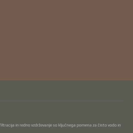
, filtracija in redno vzdrževanje so ključnega pomena za čisto vodo in