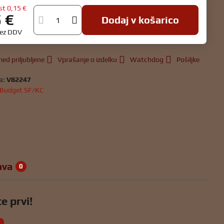
st
0,15 €
5 €
Dodaj v košarico
rez DDV
ed priljubljene
Vprašanje o izdelku
Watchdog
Pošiljke
a:
V82247
Budget SF/KC
ava
0
e prvi!