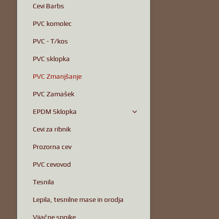
Cevi Barbs
PVC komolec
PVC - T/kos
PVC sklopka
PVC Zmanjšanje
PVC Zamašek
EPDM Sklopka
Cevi za ribnik
Prozorna cev
PVC cevovod
Tesnila
Lepila, tesnilne mase in orodja
Vijačne spojke