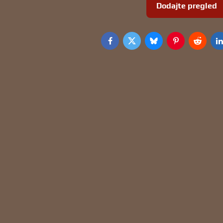
Dodajte pregled
Facebook
Twitter
Bluesky
Pinterest
Reddit
L