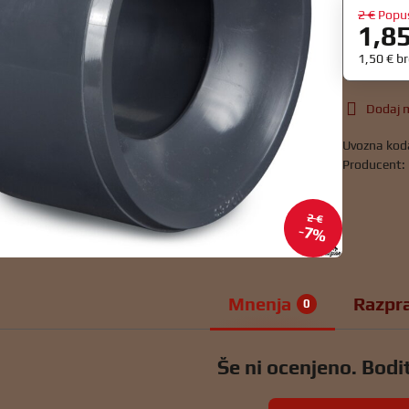
2 €
Popu
1,8
1,50 €
b
Dodaj m
Uvozna kod
Producent:
2 €
7%
Mnenja
Razpr
0
Še ni ocenjeno. Bodit