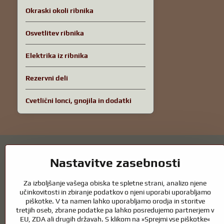
Okraski okoli ribnika
Osvetlitev ribnika
Elektrika iz ribnika
Rezervni deli
Cvetlični lonci, gnojila in dodatki
Nastavitve zasebnosti
Za izboljšanje vašega obiska te spletne strani, analizo njene
Vrtni ribniki in oprema za konje – kombin
učinkovitosti in zbiranje podatkov o njeni uporabi uporabljamo
piškotke. V ta namen lahko uporabljamo orodja in storitve
tretjih oseb, zbrane podatke pa lahko posredujemo partnerjem v
Vrtni ribniki so čudovit dodatek k vsaki zunanjosti in ustvarjajo harm
EU, ZDA ali drugih državah. S klikom na »Sprejmi vse piškotke«
zdrav ribnik skozi vse leto. Enako pomembna je skrb za živali, ki so de