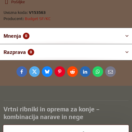
Pošiljke
Uvozna koda:
V153563
Producent:
Budget SF/KC
Mnenja
0
Razprava
0
Facebook
Twitter
Bluesky
Pinterest
Reddit
LinkedIn
WhatsApp
E-
mail
Vrtni ribniki in oprema za konje –
kombinacija narave in nege
Vrtni ribniki so čudovit dodatek k vsaki zunanjosti in ustvarjajo