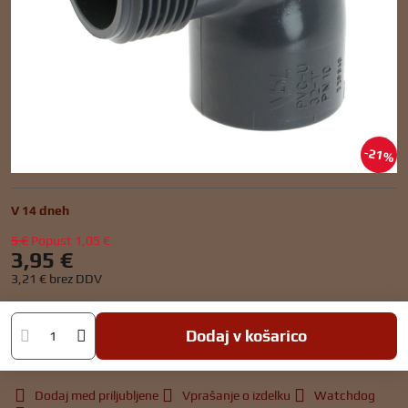
21%
V 14 dneh
5 €
Popust
1,05 €
3,95 €
3,21 €
brez DDV
Dodaj v košarico
Dodaj med priljubljene
Vprašanje o izdelku
Watchdog