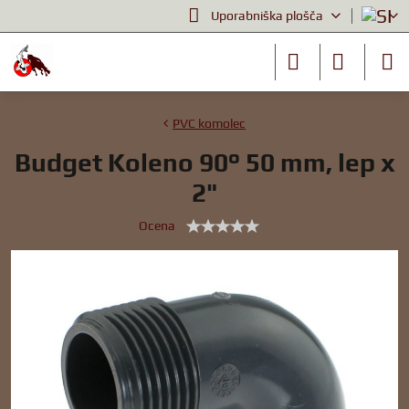
Uporabniška plošča
PVC komolec
Budget Koleno 90° 50 mm, lep x
2"
Ocena