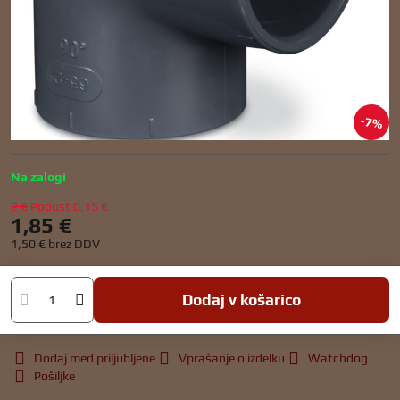
7%
Na zalogi
2 €
Popust
0,15 €
1,85 €
1,50 €
brez DDV
Dodaj v košarico
Dodaj med priljubljene
Vprašanje o izdelku
Watchdog
Pošiljke