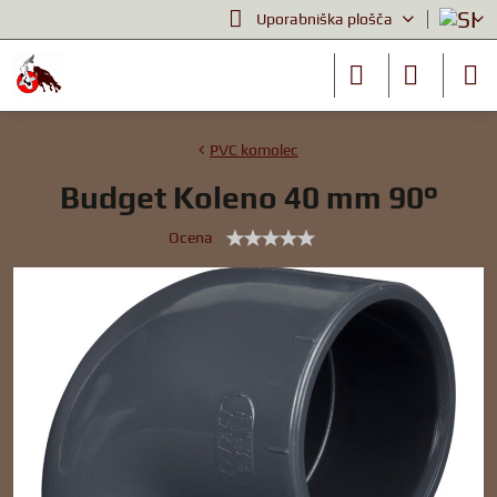
Uporabniška plošča
PVC komolec
Budget Koleno 40 mm 90°
Ocena