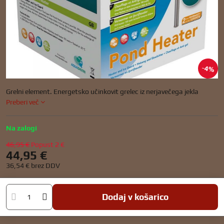
4%
Grelni element. Energetsko učinkovit grelec iz nerjavečega jekla
Preberi več
Na zalogi
46,95 €
Popust
2 €
44,95 €
36,54 €
brez DDV
Dodaj v košarico