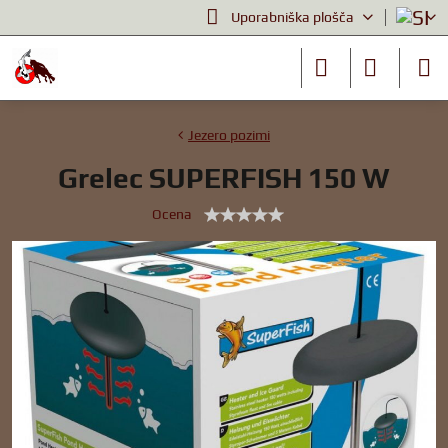
Uporabniška plošča
Jezero pozimi
Grelec SUPERFISH 150 W
Ocena