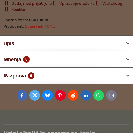
Dodaj med priljubljene
Vprašanje o izdelku
Watchdog
Pošiljke
Uvozna koda:
06070098
Producent:
SuperFish POND
Opis
Mnenja
0
Razprava
0
Facebook
Twitter
Bluesky
Pinterest
Reddit
LinkedIn
WhatsApp
E-
mail