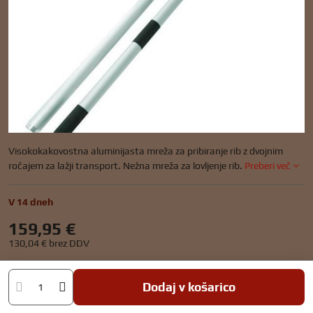
Visokokakovostna aluminijasta mreža za pribiranje rib z dvojnim
ročajem za lažji transport. Nežna mreža za lovljenje rib.
Preberi več
V 14 dneh
159,95 €
130,04 €
brez DDV
Dodaj v košarico