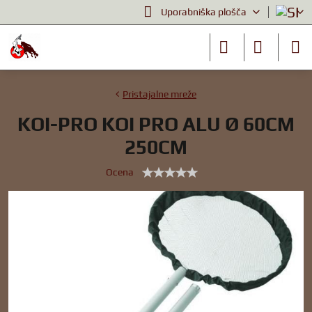
Uporabniška plošča
Pristajalne mreže
KOI-PRO KOI PRO ALU Ø 60CM
250CM
Ocena