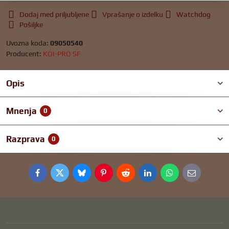
Dodaj med priljubljene
Vprašanje o izdelku
Watchdog
Pošiljke
Uvozna koda:
09050540
Producent:
KOI-PRO SF
Opis
Mnenja
0
Razprava
0
Facebook
Twitter
Bluesky
Pinterest
Reddit
LinkedIn
WhatsApp
E-
mail