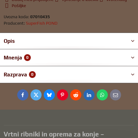
Pošiljke
Uvozna koda:
07010435
Producent:
SuperFish POND
Opis
Mnenja
0
Razprava
0
Facebook
Twitter
Bluesky
Pinterest
Reddit
LinkedIn
WhatsApp
E-
mail
Vrtni ribniki in oprema za konje –