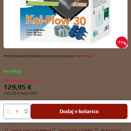
11%
Profesionalni komplet za prezračevanje
Preberi več
Na zalogi
145,95 €
Popust
16 €
129,95 €
105,65 €
brez DDV
Dodaj v košarico
Dodaj med priljubljene
Vprašanje o izdelku
Watchdog