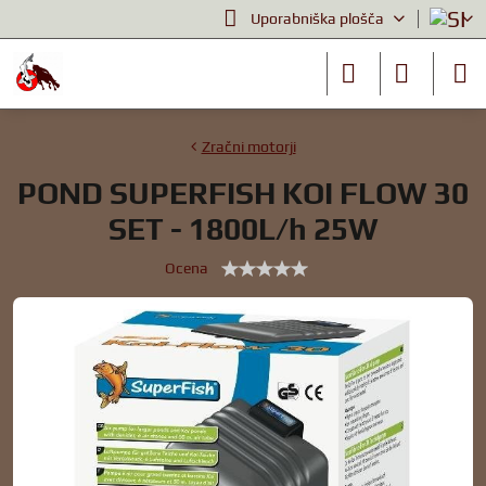
Uporabniška plošča
Zračni motorji
POND SUPERFISH KOI FLOW 30
SET - 1800L/h 25W
Ocena