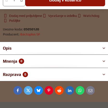
Dodaj med priljubljene
Vprašanje o izdelku
Watchdog
Pošiljke
Uvozna koda:
05050120
Producent:
Bactoplus SF
Opis
Mnenja
0
Razprava
0
Facebook
Twitter
Bluesky
Pinterest
Reddit
LinkedIn
WhatsApp
E-
mail