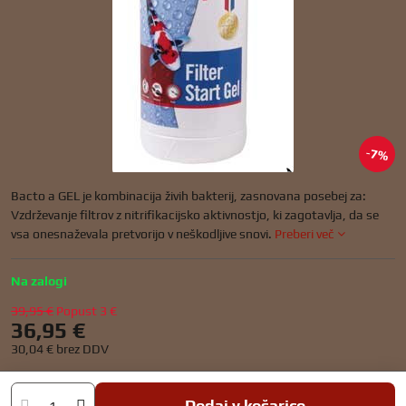
7%
Bacto a GEL je kombinacija živih bakterij, zasnovana posebej za:
Vzdrževanje filtrov z nitrifikacijsko aktivnostjo, ki zagotavlja, da se
vsa onesnaževala pretvorijo v neškodljive snovi.
Preberi več
Na zalogi
39,95 €
Popust
3 €
36,95 €
30,04 €
brez DDV
Dodaj v košarico