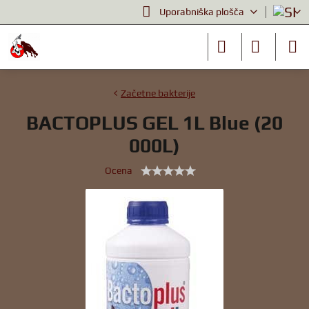
Uporabniška plošča
Začetne bakterije
BACTOPLUS GEL 1L Blue (20
000L)
Ocena