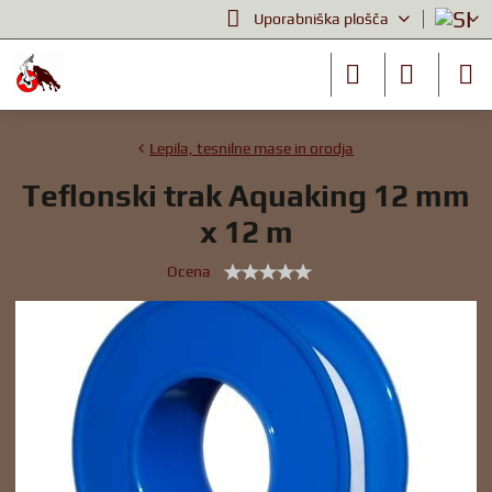
Uporabniška plošča
Lepila, tesnilne mase in orodja
Teflonski trak Aquaking 12 mm
x 12 m
Ocena