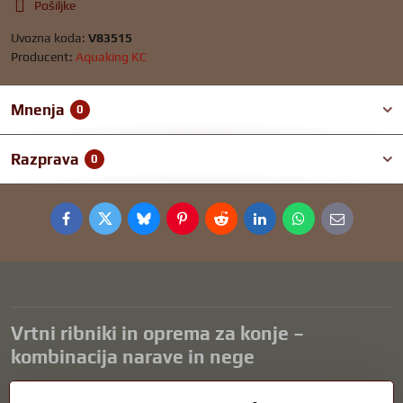
Pošiljke
Uvozna koda:
V83515
Producent:
Aquaking KC
Mnenja
0
Razprava
0
Facebook
Twitter
Bluesky
Pinterest
Reddit
LinkedIn
WhatsApp
E-
mail
Vrtni ribniki in oprema za konje –
kombinacija narave in nege
Vrtni ribniki so čudovit dodatek k vsaki zunanjosti in ustvarjajo