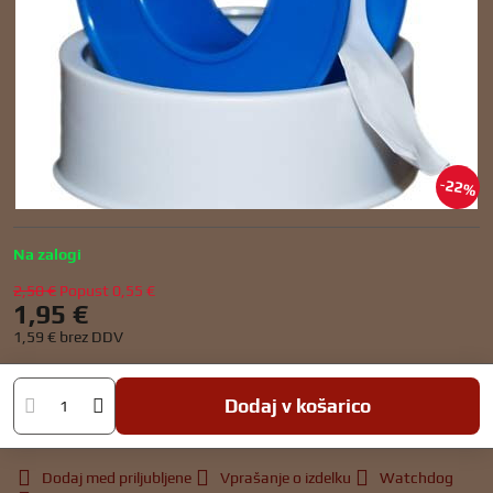
22%
Na zalogi
2,50 €
Popust
0,55 €
1,95 €
1,59 €
brez DDV
Dodaj v košarico
Dodaj med priljubljene
Vprašanje o izdelku
Watchdog