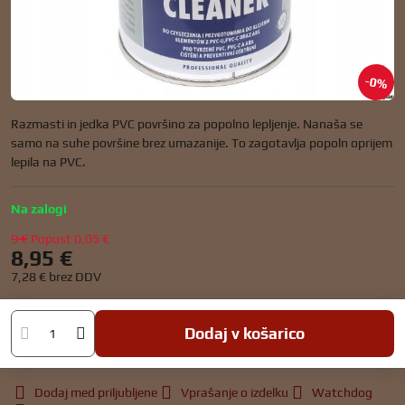
0%
Razmasti in jedka PVC površino za popolno lepljenje. Nanaša se
samo na suhe površine brez umazanije. To zagotavlja popoln oprijem
lepila na PVC.
Na zalogi
9 €
Popust
0,05 €
8,95 €
7,28 €
brez DDV
Dodaj v košarico
Dodaj med priljubljene
Vprašanje o izdelku
Watchdog