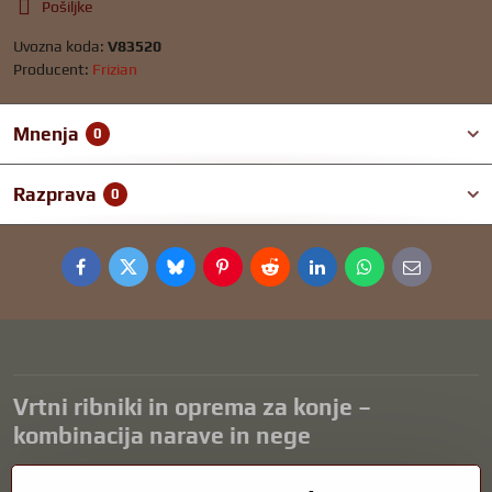
Pošiljke
Uvozna koda:
V83520
Producent:
Frizian
Mnenja
0
Razprava
0
Facebook
Twitter
Bluesky
Pinterest
Reddit
LinkedIn
WhatsApp
E-
mail
Vrtni ribniki in oprema za konje –
kombinacija narave in nege
Vrtni ribniki so čudovit dodatek k vsaki zunanjosti in ustvarjajo