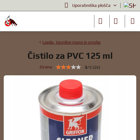
Uporabniška plošča
Lepila, tesnilne mase in orodja
Čistilo za PVC 125 ml
Ocena
3
/
5
(
2
x)