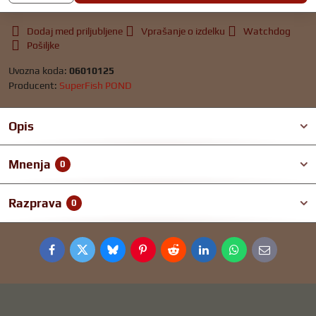
Dodaj med priljubljene
Vprašanje o izdelku
Watchdog
Pošiljke
Uvozna koda:
06010125
Producent:
SuperFish POND
Opis
Mnenja
0
Razprava
0
Facebook
Twitter
Bluesky
Pinterest
Reddit
LinkedIn
WhatsApp
E-
mail