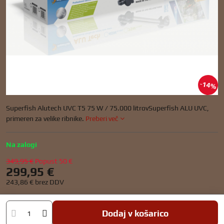
14%
Superfish Alutech UVC T5 75 W / 75.000 litrovSuperfish ALU UVC,
primeren za velike ribnike.
Preberi več
Na zalogi
349,95 €
Popust
50 €
299,95 €
243,86 €
brez DDV
Dodaj v košarico