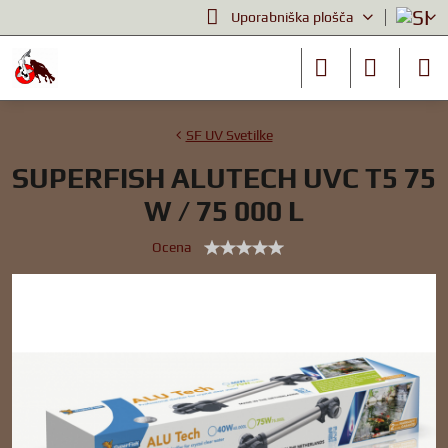
Uporabniška plošča
SF UV Svetilke
SUPERFISH ALUTECH UVC T5 75
W / 75 000 L
Ocena