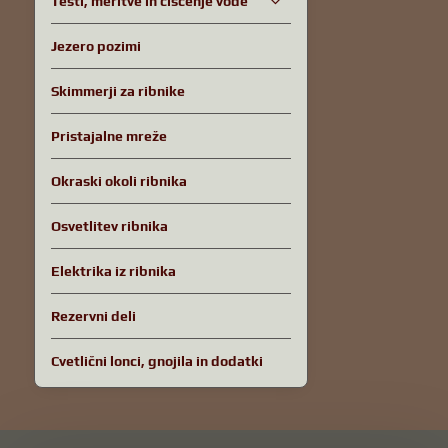
Testi, meritve in čiščenje vode
Jezero pozimi
Skimmerji za ribnike
Pristajalne mreže
Okraski okoli ribnika
Osvetlitev ribnika
Elektrika iz ribnika
Rezervni deli
Cvetlični lonci, gnojila in dodatki