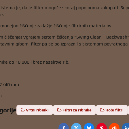
istema je, da je filter mogoče skoraj popolnoma zakopati. Supe
e.
modejno čiščenje za lažje čiščenje filtrirnih materialov
m čiščenja! Vgrajeni sistem čiščenja "Swing Clean + Backwash"
stavnim gibom, filter pa se bo izpraznil s sistemom povratnega iz
ike do 10.000 l brez naselitve rib.
32/40 mm
h
gorije
Vrtni ribniki
Filtri za ribnike
Hobi filtri