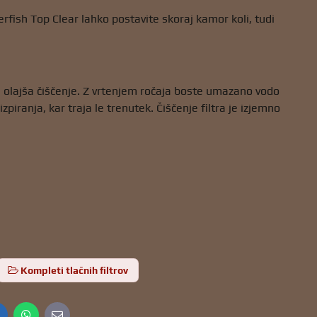
rfish Top Clear lahko postavite skoraj kamor koli, tudi
 olajša čiščenje. Z vrtenjem ročaja boste umazano vodo
piranja, kar traja le trenutek. Čiščenje filtra je izjemno
Kompleti tlačnih filtrov