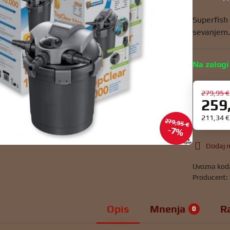
Superfish 
sevanjem
Na zalogi
279,95 €
259
211,34 
279,95 €
7%
Dodaj m
Uvozna kod
Producent:
Opis
Mnenja
R
0