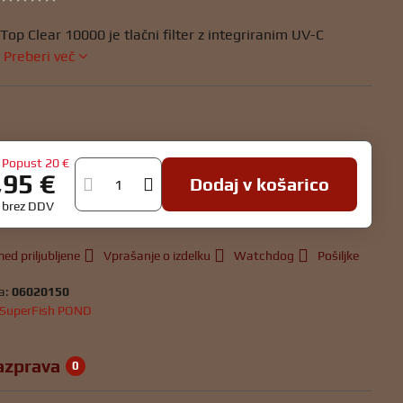
Top Clear 10000 je tlačni filter z integriranim UV-C
.
Preberi več
Popust
20 €
,95 €
Dodaj v košarico
€
brez DDV
ed priljubljene
Vprašanje o izdelku
Watchdog
Pošiljke
a:
06020150
SuperFish POND
azprava
0