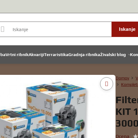
Iskanje
dba
Vrtni ribnik
Akvariji
Terraristika
Gradnja ribnika
Živalski blog
Kon
Domov
V
Kompleti 
Filt
KIT 
300
Ocena