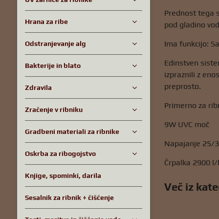
Prednost tega s
Hrana za ribe
pod gladino vod
Ima funkcijo: Sa
Odstranjevanje alg
Edinstven siste
Bakterije in blato
izpraznili z eno
preprosto.
Zdravila
Primerno za ribn
Zračenje v ribniku
9W UVC moč
Gradbeni materiali za ribnike
Napajanje 25/
Oskrba za ribogojstvo
Črpalka 2900 l/
Knjige, spominki, darila
Več iz kate
Sesalnik za ribnik + čiščenje