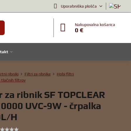
Uporabniška plošča
Nakupovalna košarica
0 €
takt
rtni ribniki
Filtri za ribnike
Hobi filtri
tlačnih filtrov
er za ribnik SF TOPCLEAR
10000 UVC-9W - črpalka
0L/H