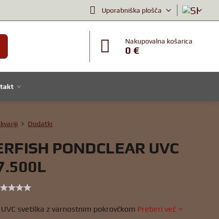
Uporabniška plošča
Nakupovalna košarica
0 €
takt
kvariji
Dodatki
ERFISH PONDCLEAR UVC
7.500L
 UVC svetilka z varnostnim pokrovčkom
Preberi več