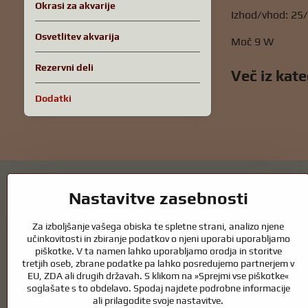
Okrasi za akvarije
Izhod/vhod: 2
Osvetlitev akvarija
Moč 9 W
Rezervni deli
Več iz kate
Dodatki
Nastavitve zasebnosti
Za izboljšanje vašega obiska te spletne strani, analizo njene
Vrtni ribniki in oprema za konje – kombin
učinkovitosti in zbiranje podatkov o njeni uporabi uporabljamo
piškotke. V ta namen lahko uporabljamo orodja in storitve
tretjih oseb, zbrane podatke pa lahko posredujemo partnerjem v
Vrtni ribniki so čudovit dodatek k vsaki zunanjosti in ustvarjajo harm
EU, ZDA ali drugih državah. S klikom na »Sprejmi vse piškotke«
zdrav ribnik skozi vse leto. Enako pomembna je skrb za živali, ki so de
soglašate s to obdelavo. Spodaj najdete podrobne informacije
Konji potrebujejo kakovostno jahalno opremo, pravilno prehrano in odgo
ali prilagodite svoje nastavitve.