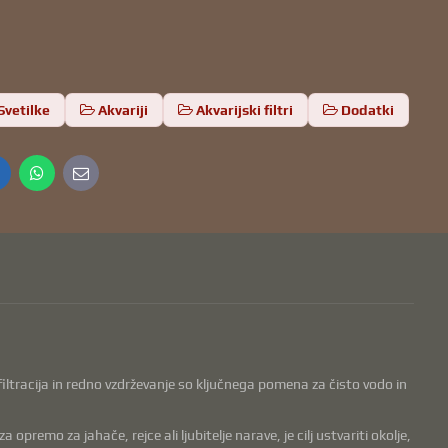
Svetilke
Akvariji
Akvarijski filtri
Dodatki
inkedIn
WhatsApp
E-
mail
, filtracija in redno vzdrževanje so ključnega pomena za čisto vodo in
remo za jahače, rejce ali ljubitelje narave, je cilj ustvariti okolje,