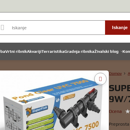
Iskanje
dba
Vrtni ribnik
Akvariji
Terraristika
Gradnja ribnika
Živalski blog
Kon
Domov
A
SUP
9W/
Ocena
Preprosta