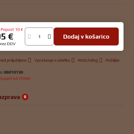
Popust
10 €
95 €
Dodaj v košarico
brez DDV
ed priljubljene
Vprašanje o izdelku
Watchdog
Pošiljke
a:
06010130
SuperFish POND
azprava
0