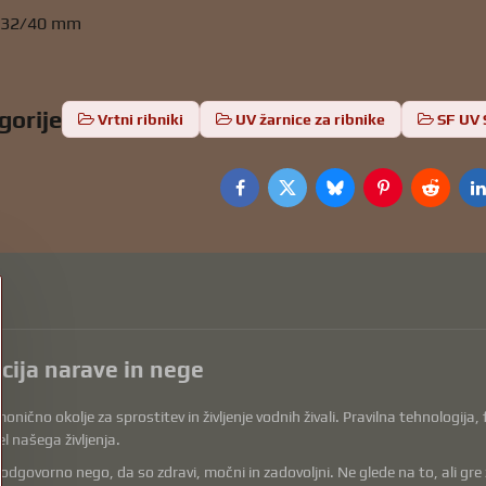
5/32/40 mm
gorije
Vrtni ribniki
UV žarnice za ribnike
SF UV 
Facebook
Twitter
Bluesky
Pinterest
Reddit
L
acija narave in nege
onično okolje za sprostitev in življenje vodnih živali. Pravilna tehnologija
l našega življenja.
vorno nego, da so zdravi, močni in zadovoljni. Ne glede na to, ali gre za op