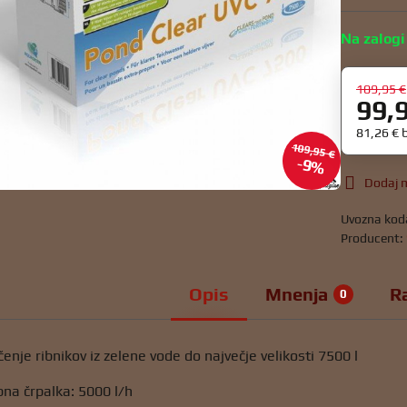
Na zalogi
109,95 €
99,
81,26 €
109,95 €
9%
Dodaj m
Uvozna kod
Producent:
Opis
Mnenja
R
0
enje ribnikov iz zelene vode do največje velikosti 7500 l
na črpalka: 5000 l/h