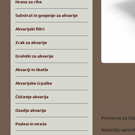
Hrana za ribe
Substrat in gnojenje za akvarije
Akvarijski filtri
Zrak za akvarije
Grelniki za akvarije
Akvariji in škatle
Akvarijske črpalke
Čiščenje akvarija
Ozadje akvarija
Primerno za čišč
Podesi in mreže
Največja uporab