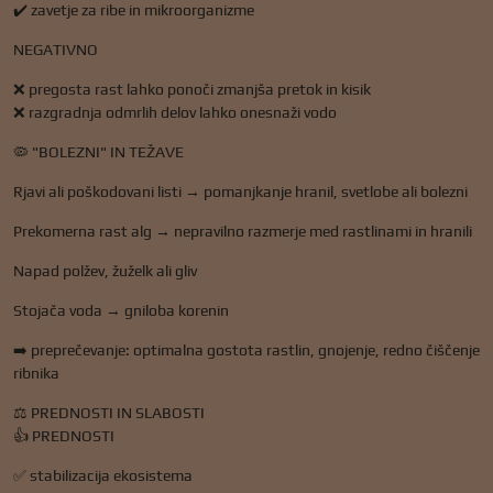
✔️ zavetje za ribe in mikroorganizme
NEGATIVNO
❌ pregosta rast lahko ponoči zmanjša pretok in kisik
❌ razgradnja odmrlih delov lahko onesnaži vodo
🦠 "BOLEZNI" IN TEŽAVE
Rjavi ali poškodovani listi → pomanjkanje hranil, svetlobe ali bolezni
Prekomerna rast alg → nepravilno razmerje med rastlinami in hranili
Napad polžev, žuželk ali gliv
Stojača voda → gniloba korenin
➡️ preprečevanje: optimalna gostota rastlin, gnojenje, redno čiščenje
ribnika
⚖️ PREDNOSTI IN SLABOSTI
👍 PREDNOSTI
✅ stabilizacija ekosistema