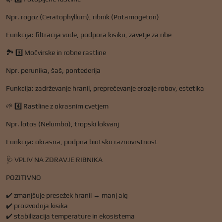
Npr. rogoz (Ceratophyllum), ribnik (Potamogeton)
Funkcija: filtracija vode, podpora kisiku, zavetje za ribe
🏞️ 3️⃣ Močvirske in robne rastline
Npr. perunika, šaš, pontederija
Funkcija: zadrževanje hranil, preprečevanje erozije robov, estetika
🌱 4️⃣ Rastline z okrasnim cvetjem
Npr. lotos (Nelumbo), tropski lokvanj
Funkcija: okrasna, podpira biotsko raznovrstnost
🩺 VPLIV NA ZDRAVJE RIBNIKA
POZITIVNO
✔️ zmanjšuje presežek hranil → manj alg
✔️ proizvodnja kisika
✔️ stabilizacija temperature in ekosistema