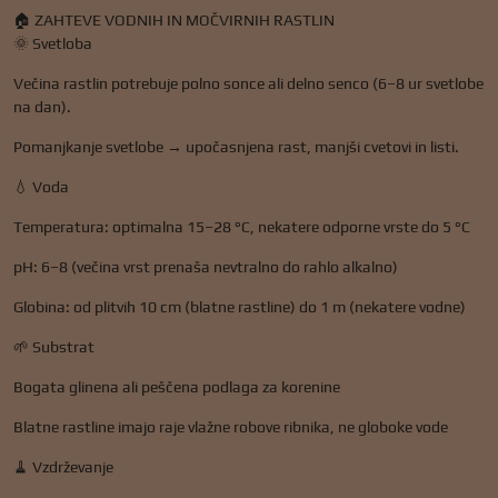
🏠 ZAHTEVE VODNIH IN MOČVIRNIH RASTLIN
🌞 Svetloba
Večina rastlin potrebuje polno sonce ali delno senco (6–8 ur svetlobe
na dan).
Pomanjkanje svetlobe → upočasnjena rast, manjši cvetovi in ​​listi.
💧 Voda
Temperatura: optimalna 15–28 °C, nekatere odporne vrste do 5 °C
pH: 6–8 (večina vrst prenaša nevtralno do rahlo alkalno)
Globina: od plitvih 10 cm (blatne rastline) do 1 m (nekatere vodne)
🌱 Substrat
Bogata glinena ali peščena podlaga za korenine
Blatne rastline imajo raje vlažne robove ribnika, ne globoke vode
🧹 Vzdrževanje