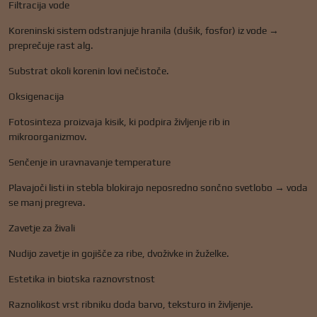
Filtracija vode
Koreninski sistem odstranjuje hranila (dušik, fosfor) iz vode →
preprečuje rast alg.
Substrat okoli korenin lovi nečistoče.
Oksigenacija
Fotosinteza proizvaja kisik, ki podpira življenje rib in
mikroorganizmov.
Senčenje in uravnavanje temperature
Plavajoči listi in stebla blokirajo neposredno sončno svetlobo → voda
se manj pregreva.
Zavetje za živali
Nudijo zavetje in gojišče za ribe, dvoživke in žuželke.
Estetika in biotska raznovrstnost
Raznolikost vrst ribniku doda barvo, teksturo in življenje.