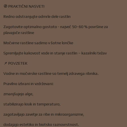
🧭 PRAKTIČNI NASVETI
Redno odstranjujte odmrle dele rastlin
Zagotovite optimalno gostoto - največ 50–60 % površine za
plavajoče rastline
Močvirne rastline sadimo v šotne lončke
Spremljajte kakovost vode in stanje rastlin – kazalniki težav
📌 POVZETEK
Vodne in močvirske rastline so temelj zdravega ribnika.
Pravilno izbrani in vzdrževani:
zmanjšujejo alge,
stabilizirajo kisik in temperaturo,
zagotavljajo zavetje za ribe in mikroorganizme,
dodajajo estetiko in biotsko raznovrstnost.