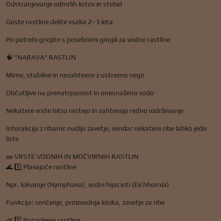
Odstranjevanje odmrlih listov in stebel
Goste rastline delite vsaka 2–3 leta
Po potrebi gnojite s posebnimi gnojili za vodne rastline
🧠 "NARAVA" RASTLIN
Mirne, stabilne in nezahtevne z ustrezno nego
Občutljive na prenatrpanost in onesnaženo vodo
Nekatere vrste hitro rastejo in zahtevajo redno vzdrževanje
Interakcija z ribami: nudijo zavetje, vendar nekatere ribe lahko jedo
liste
🧱 VRSTE VODNIH IN MOČVIRNIH RASTLIN
🌊 1️⃣ Plavajoče rastline
Npr. lokvanje (Nymphaea), vodni hijacinti (Eichhornia)
Funkcija: senčenje, proizvodnja kisika, zavetje za ribe
🌿 2️⃣ Potopljene rastline