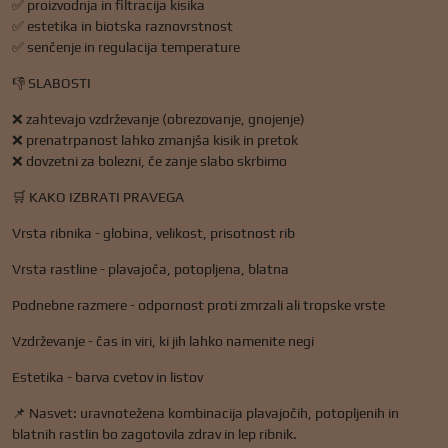
✅ proizvodnja in filtracija kisika
✅ estetika in biotska raznovrstnost
✅ senčenje in regulacija temperature
👎 SLABOSTI
❌ zahtevajo vzdrževanje (obrezovanje, gnojenje)
❌ prenatrpanost lahko zmanjša kisik in pretok
❌ dovzetni za bolezni, če zanje slabo skrbimo
🛒 KAKO IZBRATI PRAVEGA
Vrsta ribnika - globina, velikost, prisotnost rib
Vrsta rastline - plavajoča, potopljena, blatna
Podnebne razmere - odpornost proti zmrzali ali tropske vrste
Vzdrževanje - čas in viri, ki jih lahko namenite negi
Estetika - barva cvetov in listov
📌 Nasvet: uravnotežena kombinacija plavajočih, potopljenih in
blatnih rastlin bo zagotovila zdrav in lep ribnik.