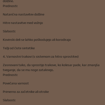
dolžine.
Prednosti:
Natančna nastavitev dolžine
Hitre nastavitve med vožnjo
Slabosti:
Kovinski deli se lahko poškodujejo ali korodirajo
Težji od čiste sintetike
4. Varnostni trakovi (s sistemom za hitro sprostitev)
Zasnovani tako, da sprostijo trakove, ko kolesar pade, kar zmanjša
tveganje, da se mu noge zataknejo.
Prednosti:
Povečana varnost
Primerno za začetnike ali otroke
Slabosti: