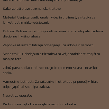
Kako izbrati prave stremenske trakove
Material: Usnje za tradicionalen videz in prožnost, sintetika za
lahkotnost in nizko vzdrževanje.
Dolžina: Dolžina mora omogočati naraven položaj stopala glede na
disciplino in višino jahača.
Zaponka ali sistem hitrega odpenjanja: Za udobje in varnost.
Širina traku: Debelejši in širši trakovi za večjo stabilnost, tanjši za
manjšo težo.
Združljivost sedla: Trakovi morajo biti primerni za vrsto in velikost
sedla.
Varnostne lastnosti: Za začetnike in otroke so priporočljivi hitro
odpenjajoči ali snemljivi trakovi.
Nasveti za uporabo
Redno preverjajte trakove glede razpok in obrabe