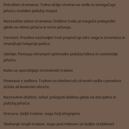
Pritrditev stremena: Trdno držijo streme na sedlu in omogočajo
jahaču stabilen položaj stopal.
Nastavitev višine stremena: Dolžino traku je mogoče prilagoditi
glede na višino jahača in vrsto jahanja.
Varnost: Pravilno nastavljen trak preprečuje zdrs noge iz stremena in
zmanjšuje tveganje padca.
Udobje: Pomaga ohranjati optimalen položaj telesa in ravnotežje
jahača.
Kako se uporabljajo stremenski trakovi
Povezava s sedlom: Trakovi so obešeni ob straneh sedla v posebna
držala ali kovinske obroče.
Nastavitev dolžine: Jahač prilagodi dolžino glede na disciplino in
položaj jahača:
Dresura: daljši trakovi, noga bolj iztegnjena
Skakanje: krajši trakovi, noga pod telesom za boljšo stabilnost