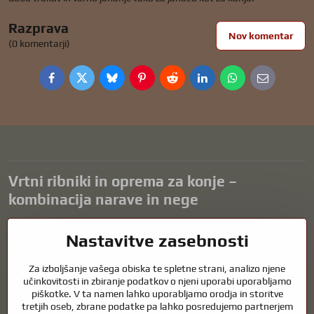
Razprava
Nov komentar
(0 komentarji)
Facebook
Twitter
Bluesky
Pinterest
Reddit
LinkedIn
WhatsApp
E-
mail
Vrtni ribniki in oprema za konje –
kombinacija narave in nege
Vrtni ribniki so čudovit dodatek k vsaki zunanjosti in ustvarjajo
Nastavitve zasebnosti
harmonično okolje za sprostitev in življenje vodnih živali. Pravilna
tehnologija, filtracija in redno vzdrževanje so ključnega pomena za
Za izboljšanje vašega obiska te spletne strani, analizo njene
čisto vodo in zdrav ribnik skozi vse leto. Enako pomembna je skrb za
učinkovitosti in zbiranje podatkov o njeni uporabi uporabljamo
živali, ki so del našega življenja.
piškotke. V ta namen lahko uporabljamo orodja in storitve
tretjih oseb, zbrane podatke pa lahko posredujemo partnerjem
Konji potrebujejo kakovostno jahalno opremo, pravilno prehrano in