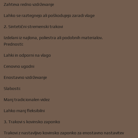
Zahteva redno vzdrževanje
Lahko se raztegnejo ali poškodujejo zaradi vlage
2. Sintetični stremenski trakovi
Izdelani iz najlona, ​​poliestra ali podobnih materialov.
Prednosti:
Lahki in odporni na vlago
Cenovno ugodni
Enostavno vzdrževanje
Slabosti:
Manj tradicionalen videz
Lahko manj fleksibilni
3. Trakovi s kovinsko zaponko
Trakovi z nastavljivo kovinsko zaponko za enostavno nastavitev