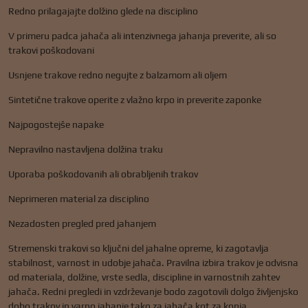
Redno prilagajajte dolžino glede na disciplino
V primeru padca jahača ali intenzivnega jahanja preverite, ali so
trakovi poškodovani
Usnjene trakove redno negujte z balzamom ali oljem
Sintetične trakove operite z vlažno krpo in preverite zaponke
Najpogostejše napake
Nepravilno nastavljena dolžina traku
Uporaba poškodovanih ali obrabljenih trakov
Neprimeren material za disciplino
Nezadosten pregled pred jahanjem
Stremenski trakovi so ključni del jahalne opreme, ki zagotavlja
stabilnost, varnost in udobje jahača. Pravilna izbira trakov je odvisna
od materiala, dolžine, vrste sedla, discipline in varnostnih zahtev
jahača. Redni pregledi in vzdrževanje bodo zagotovili dolgo življenjsko
dobo trakov in varno jahanje tako za jahača kot za konja.