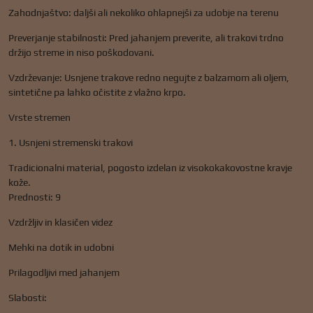
Zahodnjaštvo: daljši ali nekoliko ohlapnejši za udobje na terenu
Preverjanje stabilnosti: Pred jahanjem preverite, ali trakovi trdno
držijo streme in niso poškodovani.
Vzdrževanje: Usnjene trakove redno negujte z balzamom ali oljem,
sintetične pa lahko očistite z vlažno krpo.
Vrste stremen
1. Usnjeni stremenski trakovi
Tradicionalni material, pogosto izdelan iz visokokakovostne kravje
kože.
Prednosti: 9
Vzdržljiv in klasičen videz
Mehki na dotik in udobni
Prilagodljivi med jahanjem
Slabosti: