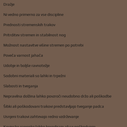
Dražje
Ni vedno primerno za vse discipline
Prednosti stremenskih trakov
Pritrditev stremen in stabilnost nog
Možnost nastavitve višine stremen po potrebi
Poveča varnost jahača
Udobje in boljše ravnotežje
Sodobni materiali so lahki in trpežni
Slabosti in tveganja
Nepravilna dolžina lahko povzroči neudobno držo ali poškodbe
Šibki ali poškodovani trakovi predstavljajo tveganje padca
Usnjeni trakovi zahtevajo redno vzdrževanje
Kovinske zaponke lahko korodirajo ali se poškodujejo