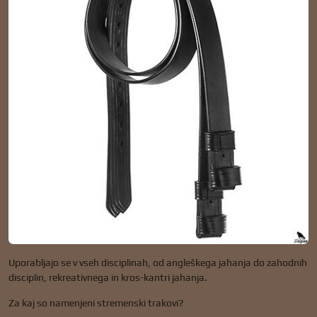
Uporabljajo se v vseh disciplinah, od angleškega jahanja do zahodnih
disciplin, rekreativnega in kros-kantri jahanja.
Za kaj so namenjeni stremenski trakovi?