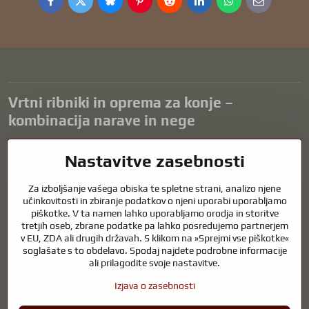
Facebook
Twitter
Bluesky
Pinterest
Reddit
LinkedIn
WhatsApp
E-
mail
Vrtni ribniki in oprema za konje –
kombinacija narave in nege
Vrtni ribniki so čudovit dodatek k vsaki zunanjosti in ustvarjajo
Nastavitve zasebnosti
harmonično okolje za sprostitev in življenje vodnih živali. Pravilna
tehnologija, filtracija in redno vzdrževanje so ključnega pomena za
Za izboljšanje vašega obiska te spletne strani, analizo njene
čisto vodo in zdrav ribnik skozi vse leto. Enako pomembna je skrb za
učinkovitosti in zbiranje podatkov o njeni uporabi uporabljamo
živali, ki so del našega življenja.
piškotke. V ta namen lahko uporabljamo orodja in storitve
tretjih oseb, zbrane podatke pa lahko posredujemo partnerjem
Konji potrebujejo kakovostno jahalno opremo, pravilno prehrano in
v EU, ZDA ali drugih državah. S klikom na »Sprejmi vse piškotke«
odgovorno nego, da so zdravi, močni in zadovoljni. Ne glede na to, ali
soglašate s to obdelavo. Spodaj najdete podrobne informacije
gre za opremo za jahače, rejce ali ljubitelje narave, je cilj ustvariti
ali prilagodite svoje nastavitve.
okolje, ki podpira naravno ravnovesje, varnost in dobro počutje živali
in ljudi.
Izjava o zasebnosti