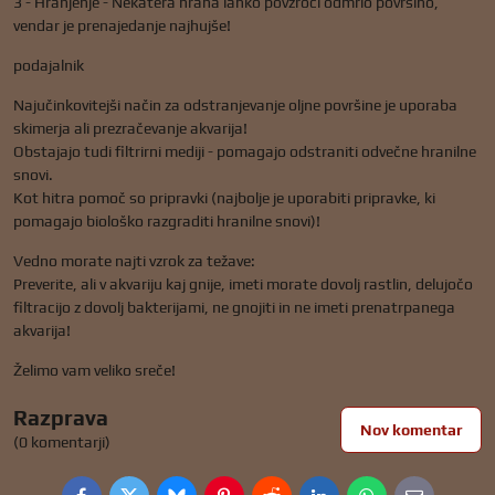
3 - Hranjenje - Nekatera hrana lahko povzroči odmrlo površino,
vendar je prenajedanje najhujše!
podajalnik
Najučinkovitejši način za odstranjevanje oljne površine je uporaba
skimerja ali prezračevanje akvarija!
Obstajajo tudi filtrirni mediji - pomagajo odstraniti odvečne hranilne
snovi.
Kot hitra pomoč so pripravki (najbolje je uporabiti pripravke, ki
pomagajo biološko razgraditi hranilne snovi)!
Vedno morate najti vzrok za težave:
Preverite, ali v akvariju kaj gnije, imeti morate dovolj rastlin, delujočo
filtracijo z dovolj bakterijami, ne gnojiti in ne imeti prenatrpanega
akvarija!
Želimo vam veliko sreče!
Razprava
Nov komentar
(0 komentarji)