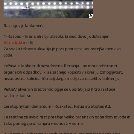
Razlogov je lahko več:
1-Razpad - hrana ali ribji iztrebki, ki niso dovolj odstranjeni.
filtracijski
medij
Za vsako težavo v akvariju je prva prioriteta pogostejša menjava
vode.
Težava je lahko tudi nezadostna filtracija - ne more odstraniti
organskih odpadkov, ki se začnejo kopičiti v akvariju (zmogljivost,
nezadostna količina filtracijskega medija za naselitev bakterij).
PistiaV akvarijih brez tehnologije se uporabljajo hitro rastoče
rastline, kot so
Ceratophyllum demersum - Rožkatec, Pistia stratiotes itd.
Te rastline za svojo rast porabijo veliko organskih odpadkov iz vode in
tako pomagajo ohranjati vrednosti v normi.