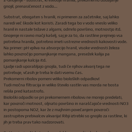
2-Gnojenje - substrat, ki vsebuje hranila, prekomerno dodajanje
gnojil, prenasičenost z vodo...
Substrat, obogaten s hranili, ni primeren za začetnike, saj lahko
naredi več škode kot koristi. Zaradi tega bo v vodo vneslo veliko
hranil in nastale težave z algami, odmrlo površino, motnostjo itd.
Gnojenje ni ravno mačji kašelj, saj je za to, da rastline prejmejo vsa
potrebna hranila, potrebno imeti ustrezne vrednosti kakovosti vode.
Na primer: pH vpliva na absorpcijo hranil, visoke vrednosti železa
lahko povzročijo pomanjkanje mangana, presežek kalija pa
pomanjkanje kalcija itd.
Ljudje radi uporabljajo gnojila, tudi če njihov akvarij tega ne
potrebuje, včasih je treba le dati vsemu čas.
Prekomerni ribolov pomeni veliko bioloških odpadkov!
Tudi močna filtracija in veliko število rastlin vas morda ne bosta
rešila pred katastrofo.
Biološki odpadki se pri prekomernem ribolovu ne morejo predelati,
kar povzroči motnost, oljnato površino in naraščajoče vrednosti NO3
in postopoma NO2, kar že z majhnim povečanjem povzroči
zastrupitev prebivalcev akvarija! Ribji iztrebki so gnojilo za rastline, ki
jih je treba prav tako nadzorovati.