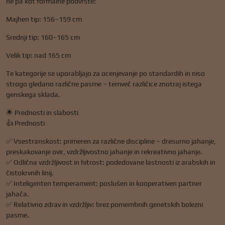
ne pa kot formalne podvrste:
Majhen tip: 156–159 cm
Srednji tip: 160–165 cm
Velik tip: nad 165 cm
Te kategorije se uporabljajo za ocenjevanje po standardih in niso
strogo gledano različne pasme – temveč različice znotraj istega
genskega sklada.
🌟 Prednosti in slabosti
👍 Prednosti
✅ Vsestranskost: primeren za različne discipline – dresurno jahanje,
preskakovanje ovir, vzdržljivostno jahanje in rekreativno jahanje.
✅ Odlična vzdržljivost in hitrost: podedovane lastnosti iz arabskih in
čistokrvnih linij.
✅ Inteligenten temperament: poslušen in kooperativen partner
jahača.
✅ Relativno zdrav in vzdržljiv: brez pomembnih genetskih bolezni
pasme.