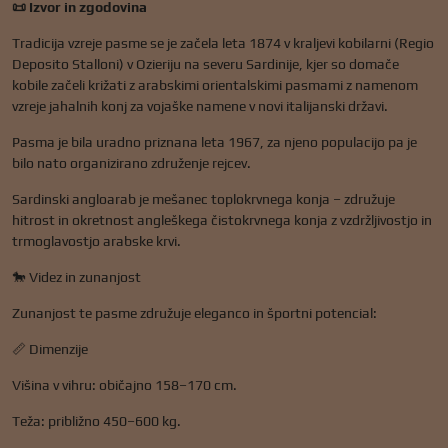
📜 Izvor in zgodovina
Tradicija vzreje pasme se je začela leta 1874 v kraljevi kobilarni (Regio
Deposito Stalloni) v Ozieriju na severu Sardinije, kjer so domače
kobile začeli križati z arabskimi orientalskimi pasmami z namenom
vzreje jahalnih konj za vojaške namene v novi italijanski državi.
Pasma je bila uradno priznana leta 1967, za njeno populacijo pa je
bilo nato organizirano združenje rejcev.
Sardinski angloarab je mešanec toplokrvnega konja – združuje
hitrost in okretnost angleškega čistokrvnega konja z vzdržljivostjo in
trmoglavostjo arabske krvi.
🐎 Videz in zunanjost
Zunanjost te pasme združuje eleganco in športni potencial:
📏 Dimenzije
Višina v vihru: običajno 158–170 cm.
Teža: približno 450–600 kg.