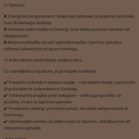
⚠️ Slabosti
❌ Energičen temperament: lahko bolj zahteven za popolne začetnike
brez doslednega vodenja.
❌ Zahteva redno vadbo in trening: sicer lahko postane nemiren ali
zdolgočasen.
❌ Možne poškodbe zaradi nepravilne vadbe: športna uporaba
zahteva kakovosten program treninga.
🐴 Kako izbrati sardinskega angloarabca
Če razmišljate o tej pasmi, je postopek naslednji:
✔️ Preverite rodovnik in vzrejno ozadje – raje izberite konje s priznanim
standardom in rodovnikom iz Sardinije.
✔️ Veterinarski pregled pred nakupom – vedno ga opravite, še
posebej, če gre za športno uporabo.
✔️ Preizkusite vedenje: poskusite jahati, da vidite temperament in
hod konja.
✔️ Upoštevajte namen: ali želite konja za športno, vzdržljivostno ali
rekreativno jahanje.