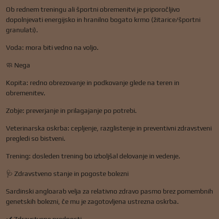
Ob rednem treningu ali športni obremenitvi je priporočljivo
dopolnjevati energijsko in hranilno bogato krmo (žitarice/športni
granulati).
Voda: mora biti vedno na voljo.
🧼 Nega
Kopita: redno obrezovanje in podkovanje glede na teren in
obremenitev.
Zobje: preverjanje in prilagajanje po potrebi.
Veterinarska oskrba: cepljenje, razglistenje in preventivni zdravstveni
pregledi so bistveni.
Trening: dosleden trening bo izboljšal delovanje in vedenje.
🩺 Zdravstveno stanje in pogoste bolezni
Sardinski angloarab velja za relativno zdravo pasmo brez pomembnih
genetskih bolezni, če mu je zagotovljena ustrezna oskrba.