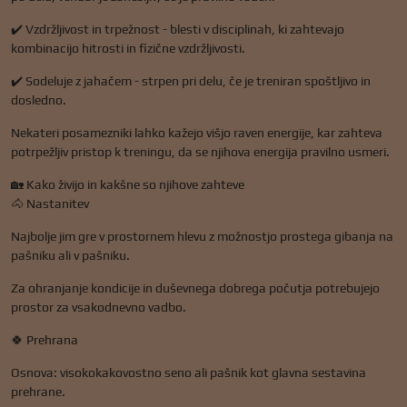
✔️ Vzdržljivost in trpežnost - blesti v disciplinah, ki zahtevajo
kombinacijo hitrosti in fizične vzdržljivosti.
✔️ Sodeluje z jahačem - strpen pri delu, če je treniran spoštljivo in
dosledno.
Nekateri posamezniki lahko kažejo višjo raven energije, kar zahteva
potrpežljiv pristop k treningu, da se njihova energija pravilno usmeri.
🏡 Kako živijo in kakšne so njihove zahteve
🐴 Nastanitev
Najbolje jim gre v prostornem hlevu z možnostjo prostega gibanja na
pašniku ali v pašniku.
Za ohranjanje kondicije in duševnega dobrega počutja potrebujejo
prostor za vsakodnevno vadbo.
🍀 Prehrana
Osnova: visokokakovostno seno ali pašnik kot glavna sestavina
prehrane.