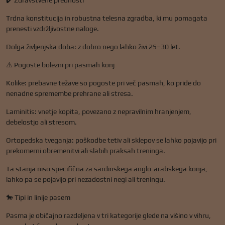
✔️ Zdravstvene prednosti
Trdna konstitucija in robustna telesna zgradba, ki mu pomagata
prenesti vzdržljivostne naloge.
Dolga življenjska doba: z dobro nego lahko živi 25–30 let.
⚠️ Pogoste bolezni pri pasmah konj
Kolike: prebavne težave so pogoste pri več pasmah, ko pride do
nenadne spremembe prehrane ali stresa.
Laminitis: vnetje kopita, povezano z nepravilnim hranjenjem,
debelostjo ali stresom.
Ortopedska tveganja: poškodbe tetiv ali sklepov se lahko pojavijo pri
prekomerni obremenitvi ali slabih praksah treninga.
Ta stanja niso specifična za sardinskega anglo-arabskega konja,
lahko pa se pojavijo pri nezadostni negi ali treningu.
🐎 Tipi in linije pasem
Pasma je običajno razdeljena v tri kategorije glede na višino v vihru,