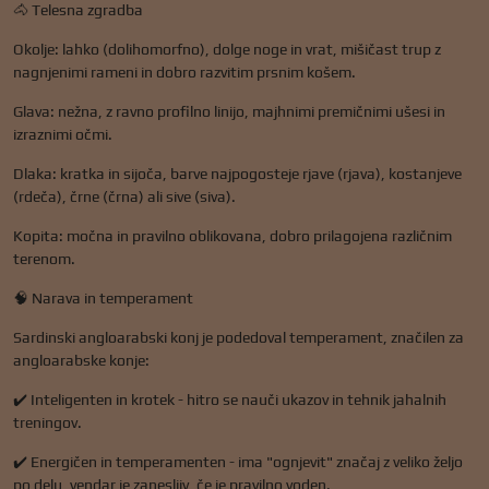
🐴 Telesna zgradba
Okolje: lahko (dolihomorfno), dolge noge in vrat, mišičast trup z
nagnjenimi rameni in dobro razvitim prsnim košem.
Glava: nežna, z ravno profilno linijo, majhnimi premičnimi ušesi in
izraznimi očmi.
Dlaka: kratka in sijoča, barve najpogosteje rjave (rjava), kostanjeve
(rdeča), črne (črna) ali sive (siva).
Kopita: močna in pravilno oblikovana, dobro prilagojena različnim
terenom.
🧠 Narava in temperament
Sardinski angloarabski konj je podedoval temperament, značilen za
angloarabske konje:
✔️ Inteligenten in krotek - hitro se nauči ukazov in tehnik jahalnih
treningov.
✔️ Energičen in temperamenten - ima "ognjevit" značaj z veliko željo
po delu, vendar je zanesljiv, če je pravilno voden.