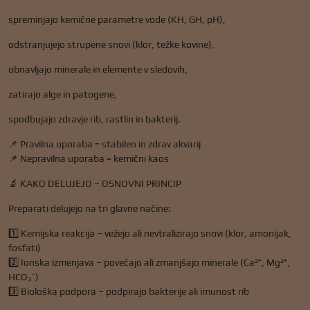
spreminjajo kemične parametre vode (KH, GH, pH),
odstranjujejo strupene snovi (klor, težke kovine),
obnavljajo minerale in elemente v sledovih,
zatirajo alge in patogene,
spodbujajo zdravje rib, rastlin in bakterij.
📌 Pravilna uporaba = stabilen in zdrav akvarij
📌 Nepravilna uporaba = kemični kaos
🔬 KAKO DELUJEJO – OSNOVNI PRINCIP
Preparati delujejo na tri glavne načine:
1️⃣ Kemijska reakcija – vežejo ali nevtralizirajo snovi (klor, amonijak,
fosfati)
2️⃣ Ionska izmenjava – povečajo ali zmanjšajo minerale (Ca²⁺, Mg²⁺,
HCO₃⁻)
3️⃣ Biološka podpora – podpirajo bakterije ali imunost rib