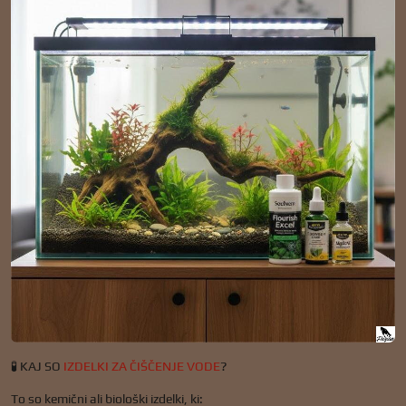
🧪 KAJ SO
IZDELKI ZA ČIŠČENJE VODE
?
To so kemični ali biološki izdelki, ki: