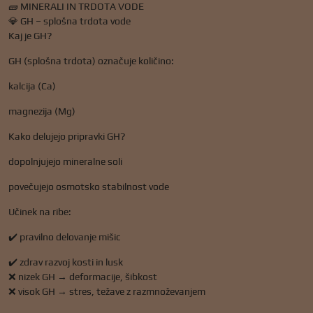
🧱 MINERALI IN TRDOTA VODE
💎 GH – splošna trdota vode
Kaj je GH?
GH (splošna trdota) označuje količino:
kalcija (Ca)
magnezija (Mg)
Kako delujejo pripravki GH?
dopolnjujejo mineralne soli
povečujejo osmotsko stabilnost vode
Učinek na ribe:
✔️ pravilno delovanje mišic
✔️ zdrav razvoj kosti in lusk
❌ nizek GH → deformacije, šibkost
❌ visok GH → stres, težave z razmnoževanjem