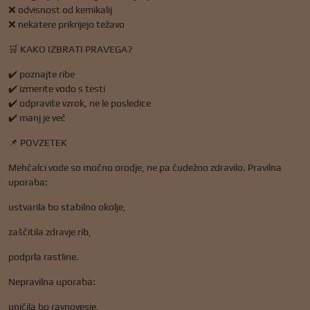
❌ odvisnost od kemikalij
❌ nekatere prikrijejo težavo
🛒 KAKO IZBRATI PRAVEGA?
✔️ poznajte ribe
✔️ izmerite vodo s testi
✔️ odpravite vzrok, ne le posledice
✔️ manj je več
📌 POVZETEK
Mehčalci vode so močno orodje, ne pa čudežno zdravilo. Pravilna
uporaba:
ustvarila bo stabilno okolje,
zaščitila zdravje rib,
podprla rastline.
Nepravilna uporaba:
uničila bo ravnovesje,