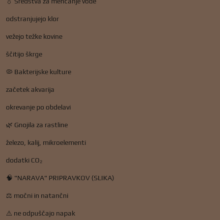
💧 Sredstva za mehčanje vode
odstranjujejo klor
vežejo težke kovine
ščitijo škrge
🦠 Bakterijske kulture
začetek akvarija
okrevanje po obdelavi
🌿 Gnojila za rastline
železo, kalij, mikroelementi
dodatki CO₂
🧠 "NARAVA" PRIPRAVKOV (SLIKA)
⚖️ močni in natančni
⚠️ ne odpuščajo napak