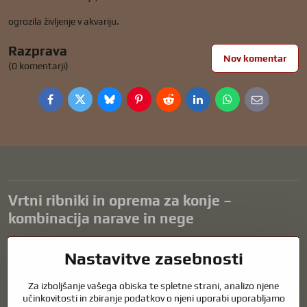
ogrozila življenje v akvariju.
Razprava
Nov komentar
(0 komentarji)
Facebook
Twitter
Bluesky
Pinterest
Reddit
LinkedIn
WhatsApp
E-
mail
Vrtni ribniki in oprema za konje –
kombinacija narave in nege
Vrtni ribniki so čudovit dodatek k vsaki zunanjosti in ustvarjajo
Nastavitve zasebnosti
harmonično okolje za sprostitev in življenje vodnih živali. Pravilna
tehnologija, filtracija in redno vzdrževanje so ključnega pomena za
Za izboljšanje vašega obiska te spletne strani, analizo njene
čisto vodo in zdrav ribnik skozi vse leto. Enako pomembna je skrb za
učinkovitosti in zbiranje podatkov o njeni uporabi uporabljamo
živali, ki so del našega življenja.