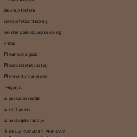
blokirajo fosfate
zavirajo fotosintezo alg
nekateri poškodujejo celice alg
Vrste:
1️⃣ Kemični algicidi
2️⃣ Biološki stabilizatorji
3️⃣ Preventivni pripravki
Tveganja:
⚠️ poškodbe rastlin
⚠️ smrt polžev
⚠️ bakterijske motnje
🧴 DRUGI POMEMBNI PRIPRAVKI