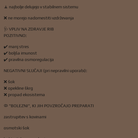
🧘 najbolje delujejo v stabilnem sistemu
❌ ne morejo nadomestiti vzdrževanja
🩺 VPLIV NA ZDRAVJE RIB
POZITIVNO:
✔️ manj stres
✔️ boljša imunost
✔️ pravilna osmoregulacija
NEGATIVNI SLUČAJI (pri nepravilni uporabi):
❌ šok
❌ opekline škrg
❌ propad ekosistema
🦠 "BOLEZNI", KI JIH POVZROČAJO PREPARATI
zastrupitev s kovinami
osmotski šok