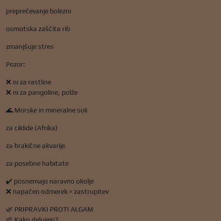
preprečevanje bolezni
osmotska zaščita rib
zmanjšuje stres
Pozor:
❌ ni za rastline
❌ ni za pangoline, polže
🌊 Morske in mineralne soli
za ciklide (Afrika)
za brakične akvarije
za posebne habitate
✔️ posnemajo naravno okolje
❌ napačen odmerek = zastrupitev
🌿 PRIPRAVKI PROTI ALGAM
🌱 Kako delujejo?