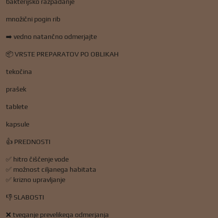
bakterijsko razpadanje
množični pogin rib
➡️ vedno natančno odmerjajte
📦 VRSTE PREPARATOV PO OBLIKAH
tekočina
prašek
tablete
kapsule
👍 PREDNOSTI
✅ hitro čiščenje vode
✅ možnost ciljanega habitata
✅ krizno upravljanje
👎 SLABOSTI
❌ tveganje prevelikega odmerjanja