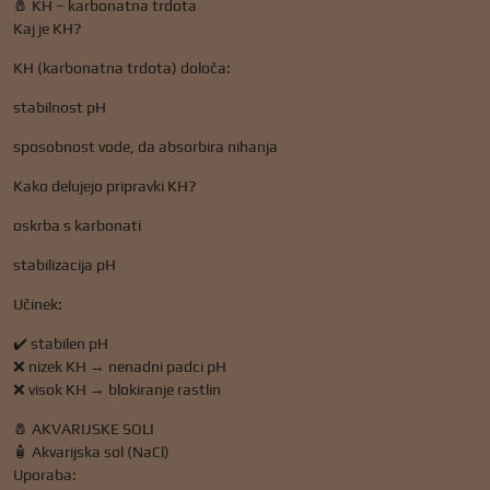
🧂 KH – karbonatna trdota
Kaj je KH?
KH (karbonatna trdota) določa:
stabilnost pH
sposobnost vode, da absorbira nihanja
Kako delujejo pripravki KH?
oskrba s karbonati
stabilizacija pH
Učinek:
✔️ stabilen pH
❌ nizek KH → nenadni padci pH
❌ visok KH → blokiranje rastlin
🧂 AKVARIJSKE SOLI
🧴 Akvarijska sol (NaCl)
Uporaba: