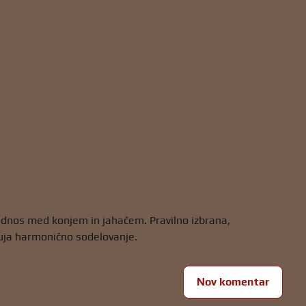
 odnos med konjem in jahačem. Pravilno izbrana,
buja harmonično sodelovanje.
Nov komentar