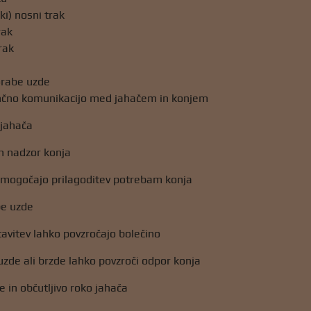
ki) nosni trak
rak
rak
orabe uzde
čno komunikacijo med jahačem in konjem
 jahača
in nadzor konja
 omogočajo prilagoditev potrebam konja
be uzde
avitev lahko povzročajo bolečino
zde ali brzde lahko povzroči odpor konja
e in občutljivo roko jahača