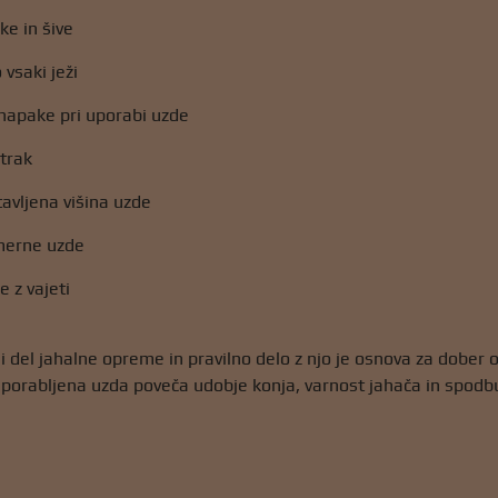
ke in šive
 vsaki ježi
napake pri uporabi uzde
trak
avljena višina uzde
merne uzde
e z vajeti
i del jahalne opreme in pravilno delo z njo je osnova za dober
uporabljena uzda poveča udobje konja, varnost jahača in spod