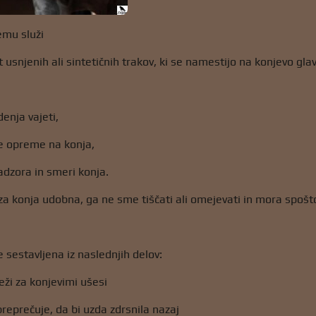
emu služi
usnjenih ali sintetičnih trakov, ki se namestijo na konjevo glav
enja vajeti,
e opreme na konja,
adzora in smeri konja.
za konja udobna, ga ne sme tiščati ali omejevati in mora spošt
 sestavljena iz naslednjih delov:
eži za konjevimi ušesi
preprečuje, da bi uzda zdrsnila nazaj