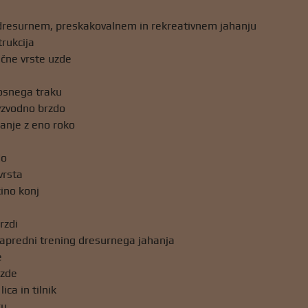
 dresurnem, preskakovalnem in rekreativnem jahanju
rukcija
ične vrste uzde
osnega traku
vzvodno brzdo
anje z eno roko
do
vrsta
ino konj
rzdi
apredni trening dresurnega jahanja
e
rzde
lica in tilnik
ku