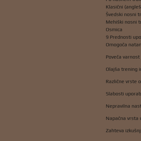
Klasični (angleš
Švedski nosni t
Mehiški nosni t
Osmica
9 Prednosti up
Omogoča natan
Poveča varnost
Olajša trening 
Različne vrste
Slabosti upora
Nepravilna nast
Napačna vrsta u
Zahteva izkušnj