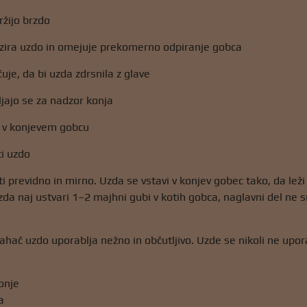
držijo brzdo
izira uzdo in omejuje prekomerno odpiranje gobca
uje, da bi uzda zdrsnila z glave
ljajo se za nadzor konja
e v konjevem gobcu
i uzdo
 previdno in mirno. Uzda se vstavi v konjev gobec tako, da leži
zda naj ustvari 1–2 majhni gubi v kotih gobca, naglavni del ne 
hač uzdo uporablja nežno in občutljivo. Uzde se nikoli ne upor
onje
a