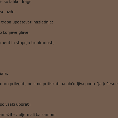
e so lahko drage
avo uzdo
je treba upoštevati naslednje:
ko konjeve glave,
ent in stopnjo treniranosti,
iala.
ro prilegati, ne sme pritiskati na občutljiva področja (ušesne k
po vsaki uporabi
amažite z oljem ali balzamom