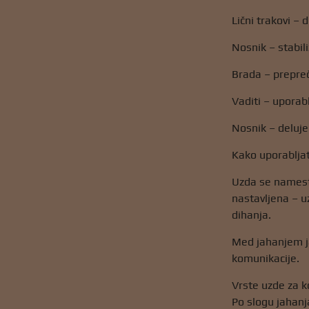
Lični trakovi – 
Nosnik – stabil
Brada – prepreč
Vaditi – uporab
Nosnik – deluj
Kako uporabljat
Uzda se namesti
nastavljena – u
dihanja.
Med jahanjem ja
komunikacije.
Vrste uzde za k
Po slogu jahanj