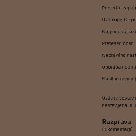
Preverite zapon
Uzdo operite po
Najpogostejše 
Pretesen nosni 
Nepravilno nast
Uporaba nepri
Nasilno ravnanj
-
Uzda je sestavn
nastavljena in 
Razprava
(0 komentarji)