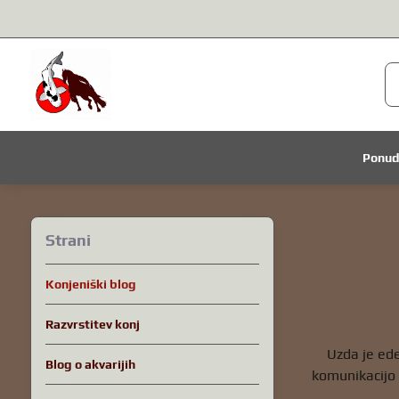
Ponu
Strani
Konjeniški blog
Razvrstitev konj
Uzda je ed
Blog o akvarijih
komunikacijo 