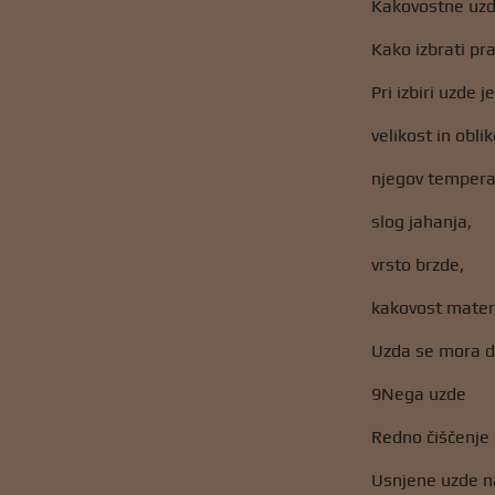
Kakovostne uzd
Kako izbrati pr
Pri izbiri uzde 
velikost in obli
njegov temperam
slog jahanja,
vrsto brzde,
kakovost mater
Uzda se mora dob
9Nega uzde
Redno čiščenje 
Usnjene uzde n