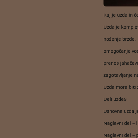
Kaj je uzda in č
Uzda je komplet 
nošenje brzde,
omogočanje vod
prenos jahačev
zagotavljanje n
Uzda mora biti 
Deli uzde9
Osnovna uzda je
Naglavni del – l
Naglavni del – 