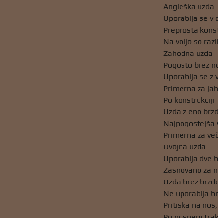
Angleška uzda
Uporablja se v
Preprosta konst
Na voljo so razl
Zahodna uzda
Pogosto brez n
Uporablja se z 
Primerna za jah
Po konstrukciji
Uzda z eno brz
Najpogostejša 
Primerna za več
Dvojna uzda
Uporablja dve b
Zasnovano za n
Uzda brez brzd
Ne uporablja b
Pritiska na nos, 
Po nosnem tra