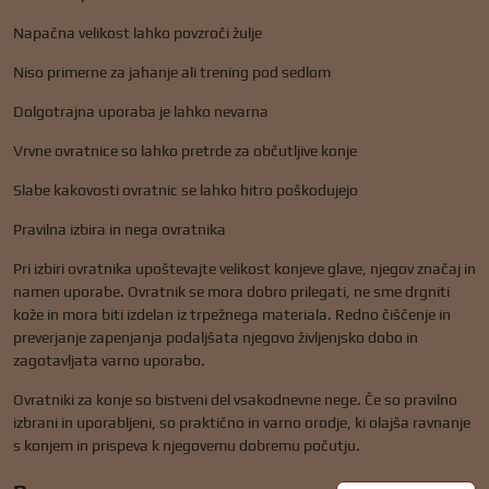
Napačna velikost lahko povzroči žulje
Niso primerne za jahanje ali trening pod sedlom
Dolgotrajna uporaba je lahko nevarna
Vrvne ovratnice so lahko pretrde za občutljive konje
Slabe kakovosti ovratnic se lahko hitro poškodujejo
Pravilna izbira in nega ovratnika
Pri izbiri ovratnika upoštevajte velikost konjeve glave, njegov značaj in
namen uporabe. Ovratnik se mora dobro prilegati, ne sme drgniti
kože in mora biti izdelan iz trpežnega materiala. Redno čiščenje in
preverjanje zapenjanja podaljšata njegovo življenjsko dobo in
zagotavljata varno uporabo.
Ovratniki za konje so bistveni del vsakodnevne nege. Če so pravilno
izbrani in uporabljeni, so praktično in varno orodje, ki olajša ravnanje
s konjem in prispeva k njegovemu dobremu počutju.