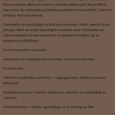
hkrati udobne. Med ovezovalce in konjsko glavo naj bi šlo približno
dva prsta. Na ovezovalce je pritrjena povodna vrv (povodec), s katero
se konja vodi ali privezuje.
Ovezovalce se uporabljajo za običajno ravnanje s tlemi, vendar se pri
jahanju nikoli ne smejo uporabljati namesto uzde. Pomembno je
redno preverjati stanje ovezovalca in njegovo pritrditev, da se
izognemo poškodbam.
Vrste ovezovalcev za konje5
Ovezovalce se razlikujejo po materialu, namenu in zasnovi.
Po materialu
Tekstilne (najlonske) ovratnice – najpogostejše, lahke in cenovno
dostopne
Usnjene ovratnice – močne, elegantne, pogosto se uporabljajo za
razstave
Vrvne ovratnice – tanjše, uporabljajo se za trening na tleh