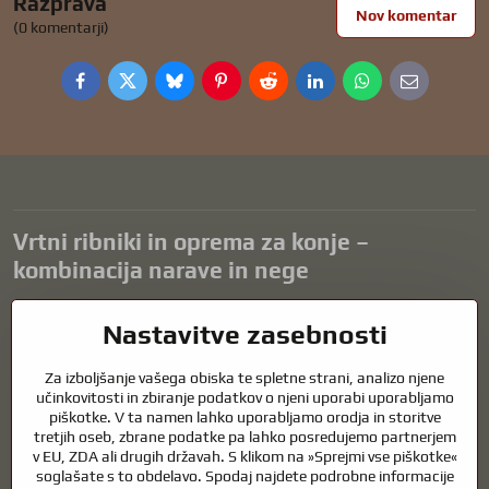
Razprava
Nov komentar
(0 komentarji)
Facebook
Twitter
Bluesky
Pinterest
Reddit
LinkedIn
WhatsApp
E-
mail
Vrtni ribniki in oprema za konje –
kombinacija narave in nege
Vrtni ribniki so čudovit dodatek k vsaki zunanjosti in ustvarjajo
Nastavitve zasebnosti
harmonično okolje za sprostitev in življenje vodnih živali. Pravilna
tehnologija, filtracija in redno vzdrževanje so ključnega pomena za
Za izboljšanje vašega obiska te spletne strani, analizo njene
čisto vodo in zdrav ribnik skozi vse leto. Enako pomembna je skrb za
učinkovitosti in zbiranje podatkov o njeni uporabi uporabljamo
živali, ki so del našega življenja.
piškotke. V ta namen lahko uporabljamo orodja in storitve
tretjih oseb, zbrane podatke pa lahko posredujemo partnerjem
Konji potrebujejo kakovostno jahalno opremo, pravilno prehrano in
v EU, ZDA ali drugih državah. S klikom na »Sprejmi vse piškotke«
odgovorno nego, da so zdravi, močni in zadovoljni. Ne glede na to, ali
soglašate s to obdelavo. Spodaj najdete podrobne informacije
gre za opremo za jahače, rejce ali ljubitelje narave, je cilj ustvariti