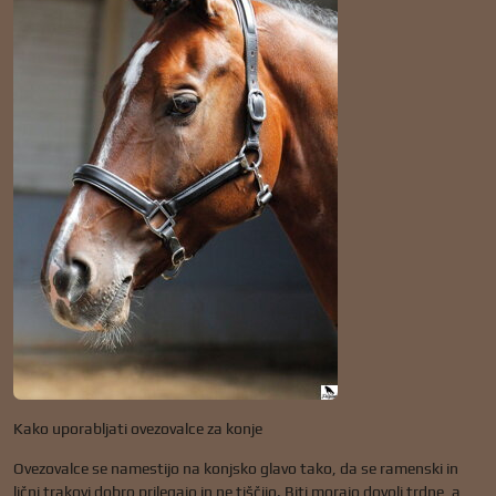
Kako uporabljati ovezovalce za konje
Ovezovalce se namestijo na konjsko glavo tako, da se ramenski in
lični trakovi dobro prilegajo in ne tiščijo. Biti morajo dovolj trdne, a