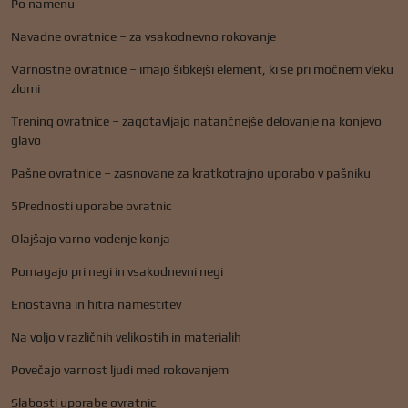
Po namenu
Navadne ovratnice – za vsakodnevno rokovanje
Varnostne ovratnice – imajo šibkejši element, ki se pri močnem vleku
zlomi
Trening ovratnice – zagotavljajo natančnejše delovanje na konjevo
glavo
Pašne ovratnice – zasnovane za kratkotrajno uporabo v pašniku
5Prednosti uporabe ovratnic
Olajšajo varno vodenje konja
Pomagajo pri negi in vsakodnevni negi
Enostavna in hitra namestitev
Na voljo v različnih velikostih in materialih
Povečajo varnost ljudi med rokovanjem
Slabosti uporabe ovratnic