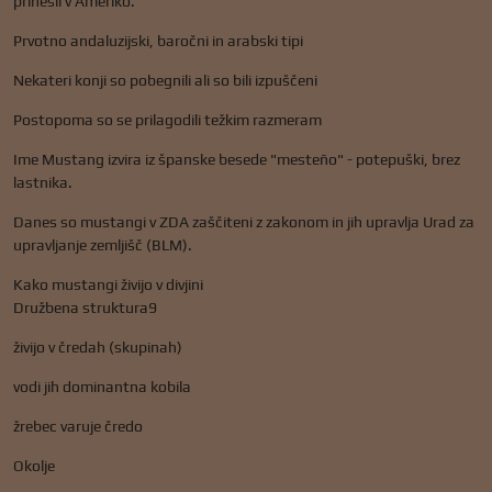
prinesli v Ameriko.
Prvotno andaluzijski, baročni in arabski tipi
Nekateri konji so pobegnili ali so bili izpuščeni
Postopoma so se prilagodili težkim razmeram
Ime Mustang izvira iz španske besede "mesteño" - potepuški, brez
lastnika.
Danes so mustangi v ZDA zaščiteni z zakonom in jih upravlja Urad za
upravljanje zemljišč (BLM).
Kako mustangi živijo v divjini
Družbena struktura9
živijo v čredah (skupinah)
vodi jih dominantna kobila
žrebec varuje čredo
Okolje