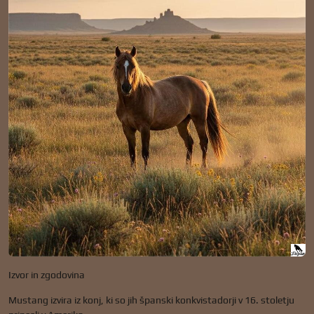
Izvor in zgodovina
Mustang izvira iz konj, ki so jih španski konkvistadorji v 16. stoletju