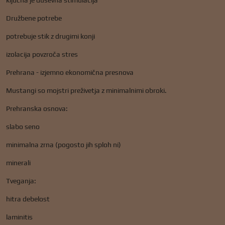
ključna je duševna stimulacija
Družbene potrebe
potrebuje stik z drugimi konji
izolacija povzroča stres
Prehrana - izjemno ekonomična presnova
Mustangi so mojstri preživetja z minimalnimi obroki.
Prehranska osnova:
slabo seno
minimalna zrna (pogosto jih sploh ni)
minerali
Tveganja:
hitra debelost
laminitis