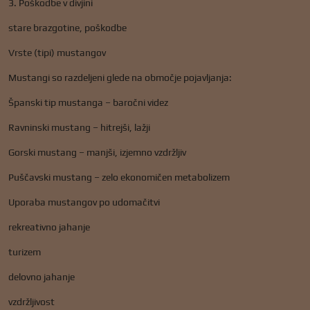
3. Poškodbe v divjini
stare brazgotine, poškodbe
Vrste (tipi) mustangov
Mustangi so razdeljeni glede na območje pojavljanja:
Španski tip mustanga – baročni videz
Ravninski mustang – hitrejši, lažji
Gorski mustang – manjši, izjemno vzdržljiv
Puščavski mustang – zelo ekonomičen metabolizem
Uporaba mustangov po udomačitvi
rekreativno jahanje
turizem
delovno jahanje
vzdržljivost