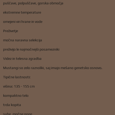
puščave, polpuščave, gorska območja
ekstremne temperature
omejeni viri hrane in vode
Preživetje
močna naravna selekcija
preživijo le najmočnejši posamezniki
Videz in telesna zgradba
Mustangi so zelo raznoliki, saj imajo mešano genetsko osnovo.
Tipične lastnosti:
višina: 135 - 155 cm
kompaktno telo
trda kopita
suhe, močne noge