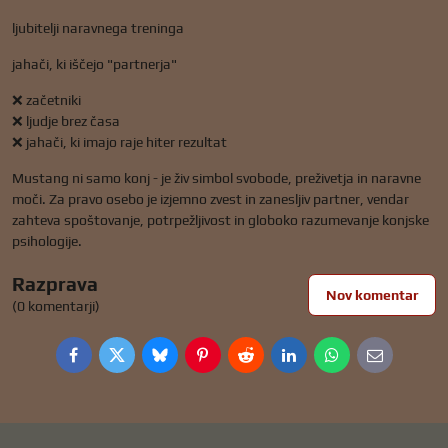
ljubitelji naravnega treninga
jahači, ki iščejo "partnerja"
❌ začetniki
❌ ljudje brez časa
❌ jahači, ki imajo raje hiter rezultat
Mustang ni samo konj - je živ simbol svobode, preživetja in naravne
moči. Za pravo osebo je izjemno zvest in zanesljiv partner, vendar
zahteva spoštovanje, potrpežljivost in globoko razumevanje konjske
psihologije.
Razprava
Nov komentar
(0 komentarji)
Facebook
Twitter
Bluesky
Pinterest
Reddit
LinkedIn
WhatsApp
E-
mail