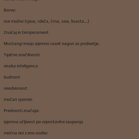
Barve:
vse možne (rjava, rdeča, črna, siva, lisasta...)
Značaj in temperament
Mustangi imajo izjemno razvit nagon za preživetje.
Tipične značilnosti:
visoka inteligenca
budnost
neodvisnost
močan spomin
Prednosti značaja:
izjemna učljivost po vzpostavitvi zaupanja
močna vez z eno osebo