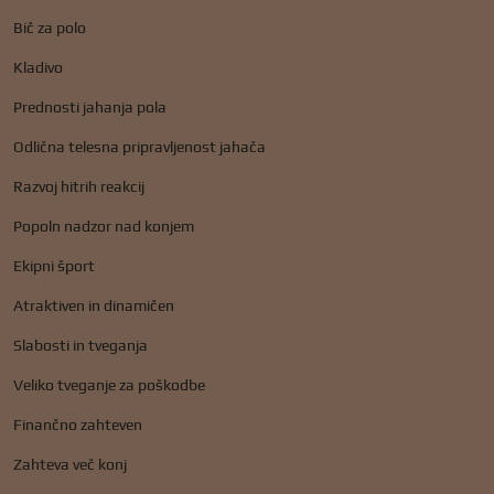
Bič za polo
Kladivo
Prednosti jahanja pola
Odlična telesna pripravljenost jahača
Razvoj hitrih reakcij
Popoln nadzor nad konjem
Ekipni šport
Atraktiven in dinamičen
Slabosti in tveganja
Veliko tveganje za poškodbe
Finančno zahteven
Zahteva več konj