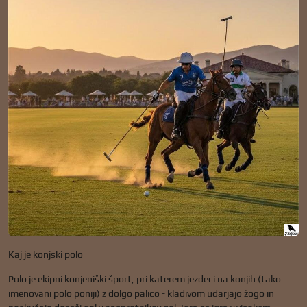
Kaj je konjski polo
Polo je ekipni konjeniški šport, pri katerem jezdeci na konjih (tako
imenovani polo poniji) z dolgo palico - kladivom udarjajo žogo in