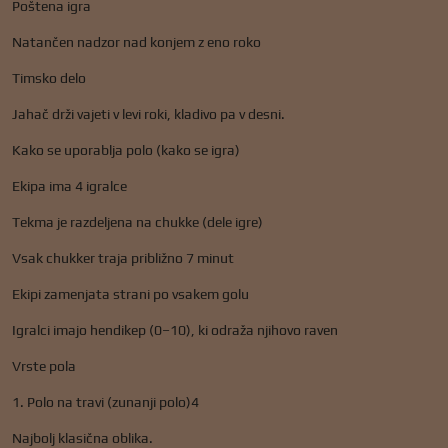
Poštena igra
Natančen nadzor nad konjem z eno roko
Timsko delo
Jahač drži vajeti v levi roki, kladivo pa v desni.
Kako se uporablja polo (kako se igra)
Ekipa ima 4 igralce
Tekma je razdeljena na chukke (dele igre)
Vsak chukker traja približno 7 minut
Ekipi zamenjata strani po vsakem golu
Igralci imajo hendikep (0–10), ki odraža njihovo raven
Vrste pola
1. Polo na travi (zunanji polo)4
Najbolj klasična oblika.