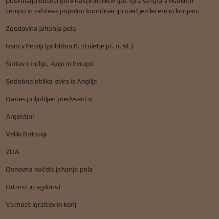
poskušajo doseči gol v nasprotnikov gol. Igra se igra v visokem
tempu in zahteva popolno koordinacijo med jezdecem in konjem.
Zgodovina jahanja pola
Izvor v Perziji (približno 6. stoletje pr. n. št.)
Širitev v Indijo, Azijo in Evropo
Sodobna oblika izvira iz Anglije
Danes priljubljen predvsem v:
Argentini
Veliki Britaniji
ZDA
Osnovna načela jahanja pola
Hitrost in agilnost
Varnost igralcev in konj