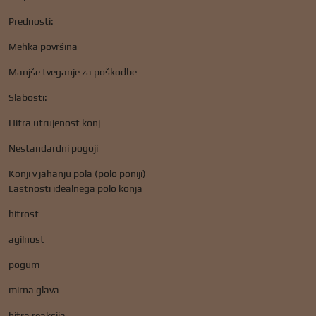
Prednosti:
Mehka površina
Manjše tveganje za poškodbe
Slabosti:
Hitra utrujenost konj
Nestandardni pogoji
Konji v jahanju pola (polo poniji)
Lastnosti idealnega polo konja
hitrost
agilnost
pogum
mirna glava
hitra reakcija