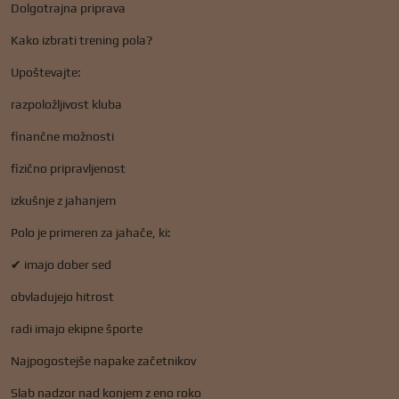
Dolgotrajna priprava
Kako izbrati trening pola?
Upoštevajte:
razpoložljivost kluba
finančne možnosti
fizično pripravljenost
izkušnje z jahanjem
Polo je primeren za jahače, ki:
✔ imajo dober sed
obvladujejo hitrost
radi imajo ekipne športe
Najpogostejše napake začetnikov
Slab nadzor nad konjem z eno roko