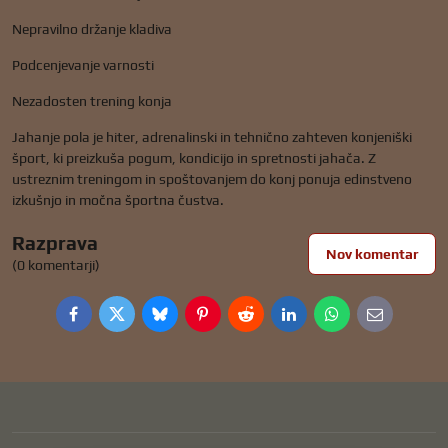
Nepravilno držanje kladiva
Podcenjevanje varnosti
Nezadosten trening konja
Jahanje pola je hiter, adrenalinski in tehnično zahteven konjeniški
šport, ki preizkuša pogum, kondicijo in spretnosti jahača. Z
ustreznim treningom in spoštovanjem do konj ponuja edinstveno
izkušnjo in močna športna čustva.
Razprava
Nov komentar
(0 komentarji)
Facebook
Twitter
Bluesky
Pinterest
Reddit
LinkedIn
WhatsApp
E-
mail