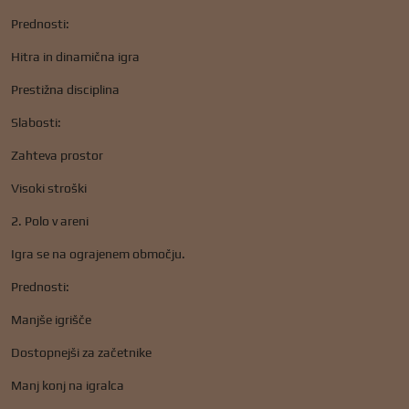
Prednosti:
Hitra in dinamična igra
Prestižna disciplina
Slabosti:
Zahteva prostor
Visoki stroški
2. Polo v areni
Igra se na ograjenem območju.
Prednosti:
Manjše igrišče
Dostopnejši za začetnike
Manj konj na igralca