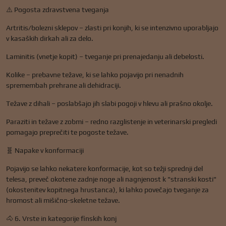
⚠️ Pogosta zdravstvena tveganja
Artritis/bolezni sklepov – zlasti pri konjih, ki se intenzivno uporabljajo
v kasaških dirkah ali za delo.
Laminitis (vnetje kopit) – tveganje pri prenajedanju ali debelosti.
Kolike – prebavne težave, ki se lahko pojavijo pri nenadnih
spremembah prehrane ali dehidraciji.
Težave z dihali – poslabšajo jih slabi pogoji v hlevu ali prašno okolje.
Paraziti in težave z zobmi – redno razglistenje in veterinarski pregledi
pomagajo preprečiti te pogoste težave.
🧬 Napake v konformaciji
Pojavijo se lahko nekatere konformacije, kot so težji sprednji del
telesa, preveč okotene zadnje noge ali nagnjenost k "stranski kosti"
(okostenitev kopitnega hrustanca), ki lahko povečajo tveganje za
hromost ali mišično-skeletne težave.
🐴 6. Vrste in kategorije finskih konj