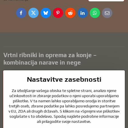
Facebook
Twitter
Bluesky
Pinterest
Reddit
LinkedIn
WhatsApp
E-
mail
Vrtni ribniki in oprema za konje –
kombinacija narave in nege
Vrtni ribniki so čudovit dodatek k vsaki zunanjosti in ustvarjajo
Nastavitve zasebnosti
harmonično okolje za sprostitev in življenje vodnih živali. Pravilna
tehnologija, filtracija in redno vzdrževanje so ključnega pomena za
Za izboljšanje vašega obiska te spletne strani, analizo njene
čisto vodo in zdrav ribnik skozi vse leto. Enako pomembna je skrb za
učinkovitosti in zbiranje podatkov o njeni uporabi uporabljamo
živali, ki so del našega življenja.
piškotke. V ta namen lahko uporabljamo orodja in storitve
tretjih oseb, zbrane podatke pa lahko posredujemo partnerjem
Konji potrebujejo kakovostno jahalno opremo, pravilno prehrano in
v EU, ZDA ali drugih državah. S klikom na »Sprejmi vse piškotke«
odgovorno nego, da so zdravi, močni in zadovoljni. Ne glede na to, ali
soglašate s to obdelavo. Spodaj najdete podrobne informacije
gre za opremo za jahače, rejce ali ljubitelje narave, je cilj ustvariti
ali prilagodite svoje nastavitve.
okolje, ki podpira naravno ravnovesje, varnost in dobro počutje živali