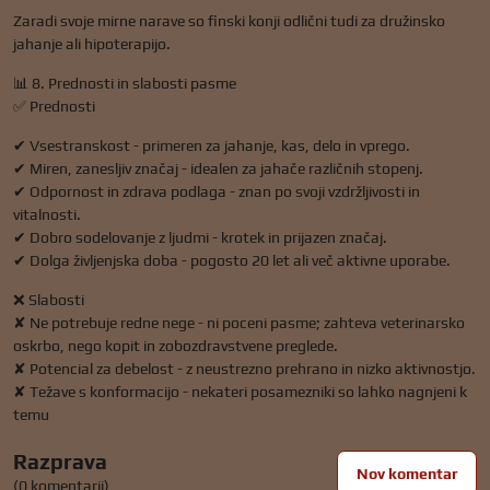
Zaradi svoje mirne narave so finski konji odlični tudi za družinsko
jahanje ali hipoterapijo.
📊 8. Prednosti in slabosti pasme
✅ Prednosti
✔ Vsestranskost - primeren za jahanje, kas, delo in vprego.
✔ Miren, zanesljiv značaj - idealen za jahače različnih stopenj.
✔ Odpornost in zdrava podlaga - znan po svoji vzdržljivosti in
vitalnosti.
✔ Dobro sodelovanje z ljudmi - krotek in prijazen značaj.
✔ Dolga življenjska doba - pogosto 20 let ali več aktivne uporabe.
❌ Slabosti
✘ Ne potrebuje redne nege - ni poceni pasme; zahteva veterinarsko
oskrbo, nego kopit in zobozdravstvene preglede.
✘ Potencial za debelost - z neustrezno prehrano in nizko aktivnostjo.
✘ Težave s konformacijo - nekateri posamezniki so lahko nagnjeni k
temu
Razprava
Nov komentar
(0 komentarji)