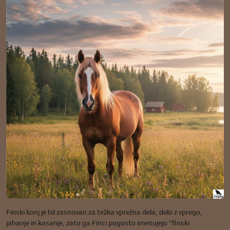
Finski konj je bil zasnovan za težka vprežna dela, delo z vprego,
jahanje in kasanje, zato ga Finci pogosto imenujejo "finski