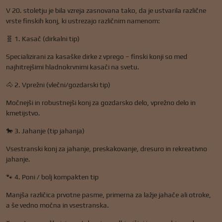
V 20. stoletju je bila vzreja zasnovana tako, da je ustvarila različne
vrste finskih konj, ki ustrezajo različnim namenom:
🧬 1. Kasač (dirkalni tip)
Specializirani za kasaške dirke z vprego – finski konji so med
najhitrejšimi hladnokrvnimi kasači na svetu.
🐴 2. Vprežni (vlečni/gozdarski tip)
Močnejši in robustnejši konj za gozdarsko delo, vprežno delo in
kmetijstvo.
🐎 3. Jahanje (tip jahanja)
Vsestranski konj za jahanje, preskakovanje, dresuro in rekreativno
jahanje.
🐾 4. Poni / bolj kompakten tip
Manjša različica prvotne pasme, primerna za lažje jahače ali otroke,
a še vedno močna in vsestranska.