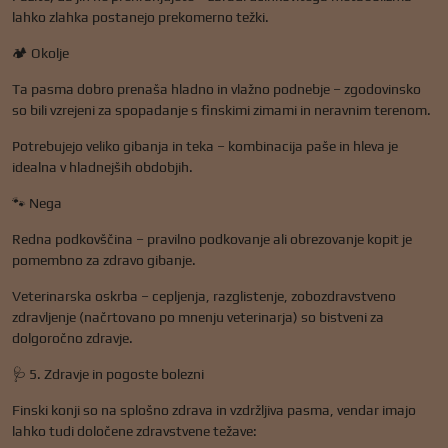
lahko zlahka postanejo prekomerno težki.
🏕️ Okolje
Ta pasma dobro prenaša hladno in vlažno podnebje – zgodovinsko
so bili vzrejeni za spopadanje s finskimi zimami in neravnim terenom.
Potrebujejo veliko gibanja in teka – kombinacija paše in hleva je
idealna v hladnejših obdobjih.
🐾 Nega
Redna podkovščina – pravilno podkovanje ali obrezovanje kopit je
pomembno za zdravo gibanje.
Veterinarska oskrba – cepljenja, razglistenje, zobozdravstveno
zdravljenje (načrtovano po mnenju veterinarja) so bistveni za
dolgoročno zdravje.
🩺 5. Zdravje in pogoste bolezni
Finski konji so na splošno zdrava in vzdržljiva pasma, vendar imajo
lahko tudi določene zdravstvene težave: