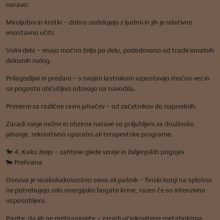
naravo:
Miroljubni in krotki – dobro sodelujejo z ljudmi in jih je relativno
enostavno učiti.
Volni dela – imajo močno željo po delu, podedovano od tradicionalnih
delovnih nalog.
Prilagodljivi in ​​predani – s svojim lastnikom vzpostavijo močno vez in
se pogosto občutljivo odzivajo na navodila.
Primerni za različne ravni jahačev – od začetnikov do naprednih.
Zaradi svoje nežne in obzirne narave so priljubljeni za družinsko
jahanje, rekreativno uporabo ali terapevtske programe.
🐎 4. Kako živijo – zahteve glede vzreje in življenjskih pogojev
🐄 Prehrana
Osnova je visokokakovostno seno ali pašnik – finski konji na splošno
ne potrebujejo zelo energijsko bogate krme, razen če so intenzivno
usposobljeni.
Pazite, da jih ne prehranjujete – zaradi učinkovitega metabolizma