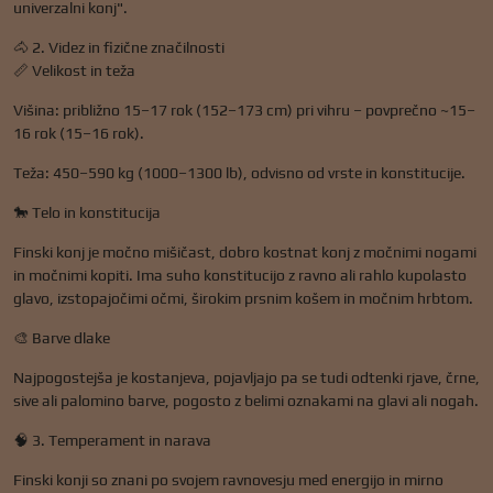
univerzalni konj".
🐴 2. Videz in fizične značilnosti
📏 Velikost in teža
Višina: približno 15–17 rok (152–173 cm) pri vihru – povprečno ~15–
16 rok (15–16 rok).
Teža: 450–590 kg (1000–1300 lb), odvisno od vrste in konstitucije.
🐎 Telo in konstitucija
Finski konj je močno mišičast, dobro kostnat konj z močnimi nogami
in močnimi kopiti. Ima suho konstitucijo z ravno ali rahlo kupolasto
glavo, izstopajočimi očmi, širokim prsnim košem in močnim hrbtom.
🎨 Barve dlake
Najpogostejša je kostanjeva, pojavljajo pa se tudi odtenki rjave, črne,
sive ali palomino barve, pogosto z belimi oznakami na glavi ali nogah.
🧠 3. Temperament in narava
Finski konji so znani po svojem ravnovesju med energijo in mirno