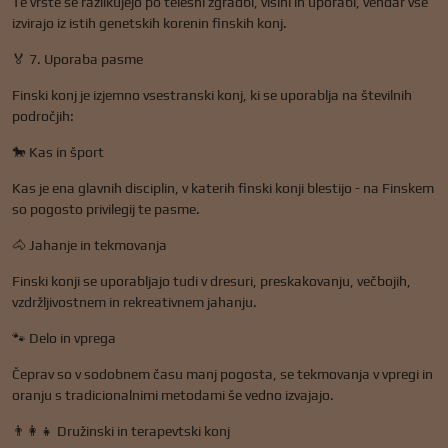
Te vrste se razlikujejo po telesni zgradbi, višini in uporabi, vendar vse
izvirajo iz istih genetskih korenin finskih konj.
🏅 7. Uporaba pasme
Finski konj je izjemno vsestranski konj, ki se uporablja na številnih
področjih:
🐎 Kas in šport
Kas je ena glavnih disciplin, v katerih finski konji blestijo - na Finskem
so pogosto privilegij te pasme.
🐴 Jahanje in tekmovanja
Finski konji se uporabljajo tudi v dresuri, preskakovanju, večbojih,
vzdržljivostnem in rekreativnem jahanju.
🐾 Delo in vprega
Čeprav so v sodobnem času manj pogosta, se tekmovanja v vpregi in
oranju s tradicionalnimi metodami še vedno izvajajo.
👨‍👩‍👧 Družinski in terapevtski konj