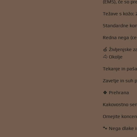
(EMS), če so pr
Težave s kožo: Z
Standardne konj
Redna nega (cep
🍏 Življenjske 
🐴 Okolje
Tekanje in paša
Zavetje in suh 
🍀 Prehrana
Kakovostno sen
Omejite koncent
🐾 Nega dlake i