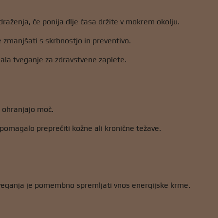
draženja, če ponija dlje časa držite v mokrem okolju.
e zmanjšati s skrbnostjo in preventivo.
ala tveganje za zdravstvene zaplete.
u ohranjajo moč.
pomagalo preprečiti kožne ali kronične težave.
tveganja je pomembno spremljati vnos energijske krme.