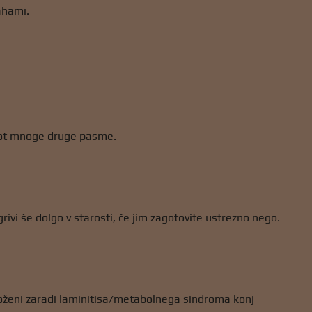
ahami.
kot mnoge druge pasme.
rivi še dolgo v starosti, če jim zagotovite ustrezno nego.
oženi zaradi laminitisa/metabolnega sindroma konj