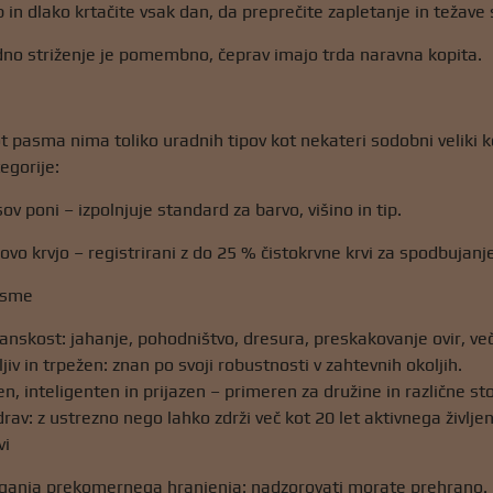
 in dlako krtačite vsak dan, da preprečite zapletanje in težave 
no striženje je pomembno, čeprav imajo trda naravna kopita.
t pasma nima toliko uradnih tipov kot nekateri sodobni veliki ko
egorije:
ov poni – izpolnjuje standard za barvo, višino in tip.
ovo krvjo – registrirani z do 25 % čistokrvne krvi za spodbujanj
asme
ranskost: jahanje, pohodništvo, dresura, preskakovanje ovir, več
jiv in trpežen: znan po svoji robustnosti v zahtevnih okoljih.
n, inteligenten in prijazen – primeren za družine in različne st
drav: z ustrezno nego lahko zdrži več kot 20 let aktivnega življen
vi
eganja prekomernega hranjenja: nadzorovati morate prehrano.