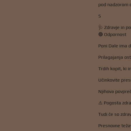
pod nadzorom od
5
🩺 Zdravje in p
🟢 Odpornost
Poni Dale ima d
Prilagajanja o
Trdih kopit, ki
Učinkovite pres
Njihova povprečn
⚠️ Pogosta zdr
Tudi če so zdra
Presnovne teža