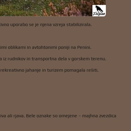
vno uporabo se je njena vzreja stabilizirala.
kimi oblikami in avtohtonimi poniji na Penini.
la iz rudnikov in transportna dela v gorskem terenu.
o rekreativno jahanje in turizem pomagala rešiti.
 siva ali rjava. Bele oznake so omejene – majhna zvezdica