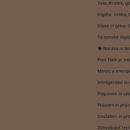
Telo: Kratek, g
Kopita: Velika, 
Glava in griva: 
Te oznake dajej
🧠 Narava in 
Poni Dale je zn
Miren, a energič
Inteligenten in 
Pogumen in vztra
Prijazen in prij
Družaben in pre
Zahvaljujoč tej