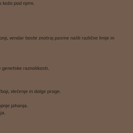
s kožo pod njimi.
nji, vendar boste znotraj pasme našli različne linije in
e genetske raznolikosti.
boji, vlečenje in dolge proge.
opnje jahanja.
ja.