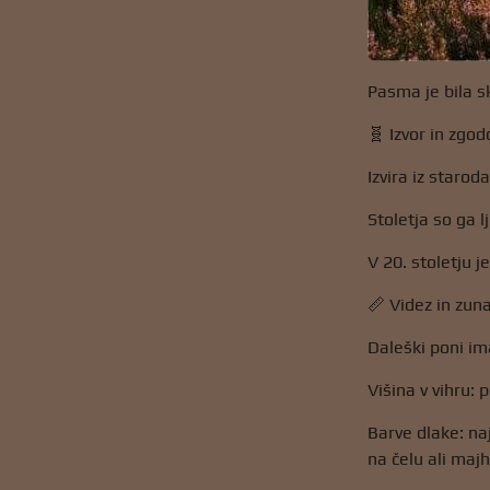
Pasma je bila sk
🧬 Izvor in zgod
Izvira iz starod
Stoletja so ga 
V 20. stoletju j
📏 Videz in zun
Daleški poni im
Višina v vihru: 
Barve dlake: na
na čelu ali maj