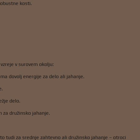
robustne kosti.
vzreje v surovem okolju:
ima dovolj energije za delo ali jahanje.
e.
ežje delo.
en za družinsko jahanje.
o tudi za srednje zahtevno ali družinsko jahanje – otroci