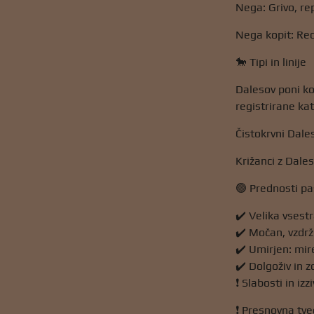
Nega: Grivo, rep
Nega kopit: Red
🐎 Tipi in linije
Dalesov poni ko
registrirane kat
Čistokrvni Dales
Križanci z Dales
🟢 Prednosti p
✔️ Velika vsest
✔️ Močan, vzdržl
✔️ Umirjen: mire
✔️ Dolgoživ in z
❗ Slabosti in izzi
❗ Presnovna tv