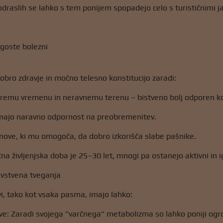
raslih se lahko s tem ponijem spopadejo celo s turističnimi j
ogoste bolezni
obro zdravje in močno telesno konstitucijo zaradi:
stremu vremenu in neravnemu terenu – bistveno bolj odporen 
 imajo naravno odpornost na preobremenitev.
nove, ki mu omogoča, da dobro izkorišča slabe pašnike.
a življenjska doba je 25–30 let, mnogi pa ostanejo aktivni in ig
avstvena tveganja
vi, tako kot vsaka pasma, imajo lahko:
ve: Zaradi svojega "varčnega" metabolizma so lahko poniji ogr