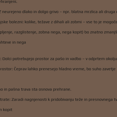
ehranjeni.
 neurejeno dlako in dolgo grivo – npr. blatna mrzlica ali druga 
ske bolezni: kolike, težave z dihali ali zobmi – vse to je mogoč
ljenje, razglistenje, zobna nega, nega kopit) bo znatno zmanjš
zahteve in nega
: Dolci potrebujejo prostor za pašo in vadbo – v odprtem okolj
prostor: Čeprav lahko prenesejo hladno vreme, bo suho zavetje 
o in pašna trava sta osnova prehrane.
rate: Zaradi nagnjenosti k pridobivanju teže in presnovnega 
n kopit