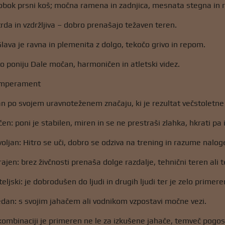
lobok prsni koš; močna ramena in zadnjica, mesnata stegna in 
trda in vzdržljiva – dobro prenašajo težaven teren.
Glava je ravna in plemenita z dolgo, tekočo grivo in repom.
o poniju Dale močan, harmoničen in atletski videz.
temperament
an po svojem uravnoteženem značaju, ki je rezultat večstoletne 
en: poni je stabilen, miren in se ne prestraši zlahka, hkrati pa 
voljan: Hitro se uči, dobro se odziva na trening in razume nalog
jen: brez živčnosti prenaša dolge razdalje, tehnični teren ali t
ateljski: je dobrodušen do ljudi in drugih ljudi ter je zelo primer
dan: s svojim jahačem ali vodnikom vzpostavi močne vezi.
 kombinaciji je primeren ne le za izkušene jahače, temveč pogost