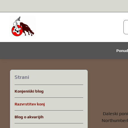
Ponu
Strani
Konjeniški blog
Razvrstitev konj
Daleski poni
Blog o akvarijih
Northumberlan