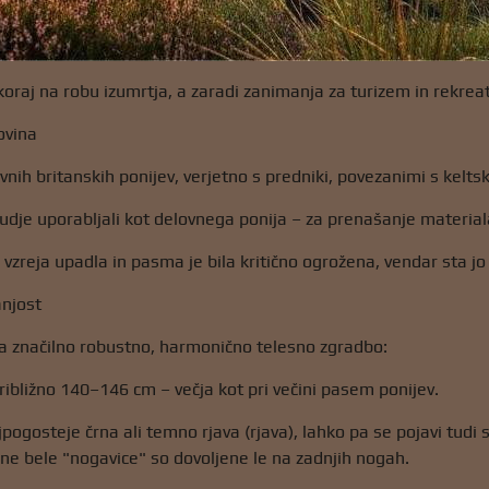
oraj na robu izumrtja, a zaradi zanimanja za turizem in rekreati
ovina
avnih britanskih ponijev, verjetno s predniki, povezanimi s kelts
ljudje uporabljali kot delovnega ponija – za prenašanje materia
e vzreja upadla in pasma je bila kritično ogrožena, vendar sta j
anjost
a značilno robustno, harmonično telesno zgradbo:
približno 140–146 cm – večja kot pri večini pasem ponijev.
jpogosteje črna ali temno rjava (rjava), lahko pa se pojavi tudi
hne bele "nogavice" so dovoljene le na zadnjih nogah.