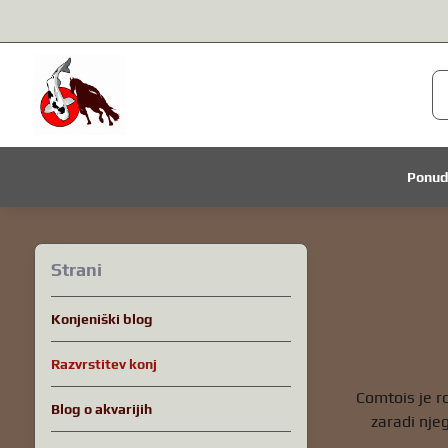
Ponu
Strani
Konjeniški blog
Razvrstitev konj
Comtois je ro
Blog o akvarijih
zaradi njeg