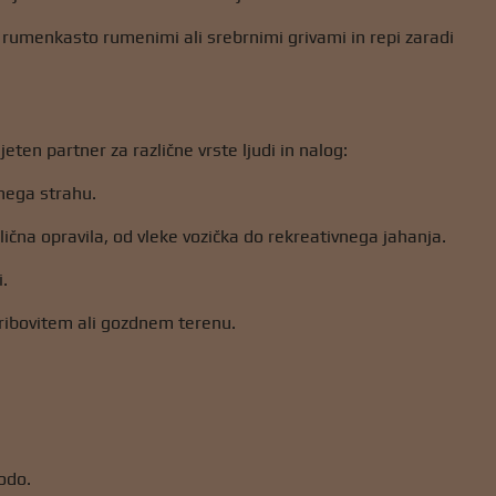
z rumenkasto rumenimi ali srebrnimi grivami in repi zaradi
ijeten partner za različne vrste ljudi in nalog:
mnega strahu.
različna opravila, od vleke vozička do rekreativnega jahanja.
i.
 hribovitem ali gozdnem terenu.
bodo.