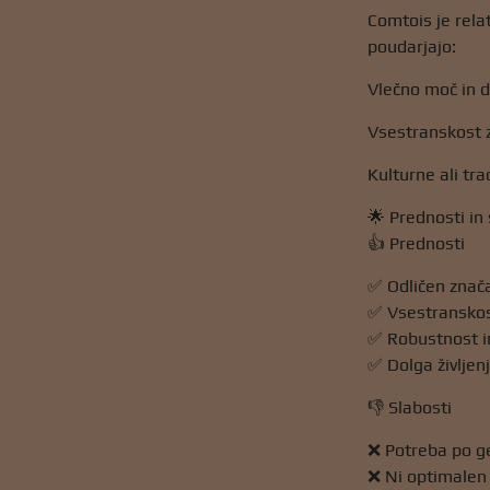
Comtois je rela
poudarjajo:
Vlečno moč in d
Vsestranskost z
Kulturne ali tra
🌟 Prednosti in 
👍 Prednosti
✅ Odličen znača
✅ Vsestranskost
✅ Robustnost i
✅ Dolga življen
👎 Slabosti
❌ Potreba po ge
❌ Ni optimalen z