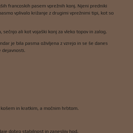
jših francoskih pasem vprežnih konj. Njeni predniki
na pasmo vplivalo križanje z drugimi vprežnimi tipi, kot so
sečnjo ali kot vojaški konj za vleko topov in zalog.
dar je bila pasma oživljena z vzrejo in se še danes
e dejavnosti.
m košem in kratkim, a močnim hrbtom.
je dobro stabilnost in zanesljiv hod.