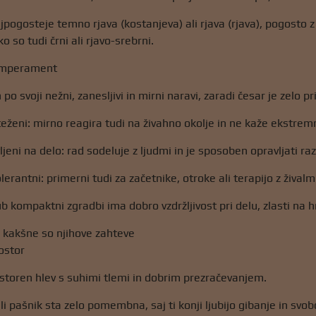
jpogosteje temno rjava (kostanjeva) ali rjava (rjava), pogosto 
ko so tudi črni ali rjavo-srebrni.
temperament
o svoji nežni, zanesljivi in ​​mirni naravi, zaradi česar je zelo pr
teženi: mirno reagira tudi na živahno okolje in ne kaže ekstre
pravljeni na delo: rad sodeluje z ljudmi in je sposoben opravljati 
​tolerantni: primerni tudi za začetnike, otroke ali terapijo z živalm
jub kompaktni zgradbi ima dobro vzdržljivost pri delu, zlasti na
in kakšne so njihove zahteve
rostor
storen hlev s suhimi tlemi in dobrim prezračevanjem.
li pašnik sta zelo pomembna, saj ti konji ljubijo gibanje in svo