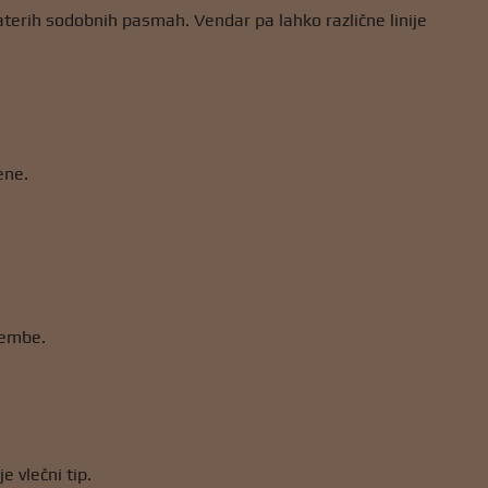
aterih sodobnih pasmah. Vendar pa lahko različne linije
ene.
membe.
e vlečni tip.