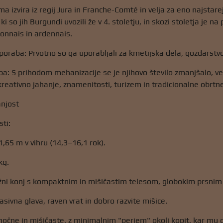
a izvira iz regij Jura in Franche-Comté in velja za eno najstare
, ki so jih Burgundi uvozili že v 4. stoletju, in skozi stoletja je 
onnais in ardennais.
oraba: Prvotno so ga uporabljali za kmetijska dela, gozdarstvo, 
: S prihodom mehanizacije se je njihovo število zmanjšalo, ven
kreativno jahanje, znamenitosti, turizem in tradicionalne obrtn
anjost
sti:
1,65 m v vihru (14,3–16,1 rok).
kg.
ežni konj s kompaktnim in mišičastim telesom, globokim prsni
asivna glava, raven vrat in dobro razvite mišice.
očne in mišičaste, z minimalnim "perjem" okoli kopit, kar mu da