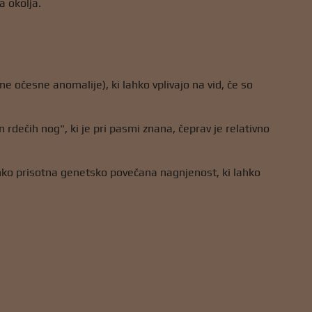
a okolja.
e očesne anomalije), ki lahko vplivajo na vid, če so
rdečih nog", ki je pri pasmi znana, čeprav je relativno
 lahko prisotna genetsko povečana nagnjenost, ki lahko