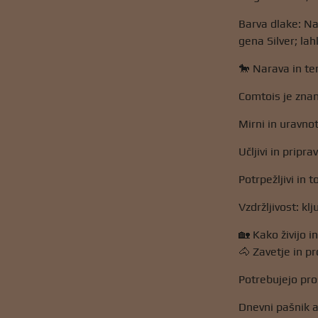
Barva dlake: Na
gena Silver; lah
🐎 Narava in 
Comtois je znan p
Mirni in uravno
Učljivi in ​​pri
Potrpežljivi in ​
Vzdržljivost: kl
🏡 Kako živijo 
🐴 Zavetje in p
Potrebujejo pro
Dnevni pašnik a