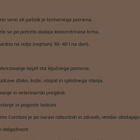
no seno ali pašnik je bistvenega pomena.
elo se po potrebi dodaja koncentrirana krma.
vedno na voljo (najmanj 30–40 l na dan).
obrezovanje kopit sta ključnega pomena.
zdrave dlake, kože, stopal in splošnega stanja.
vanje in veterinarski pregledi.
stanje in pogoste bolezni
me Comtois je po naravi robustnih in zdravih, vendar obstaja
in dolgoživost