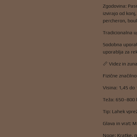
Zgodovina: Pasm
izvirajo od konj
percheron, boul
Tradicionalna up
Sodobna uporaba
uporablja za re
📏 Videz in zun
Fizične značilno
Visina: 1,45 do 
Teža: 650–800 
Tip: Lahek vpr
Glava in vrat: M
Noge: Kratke, m