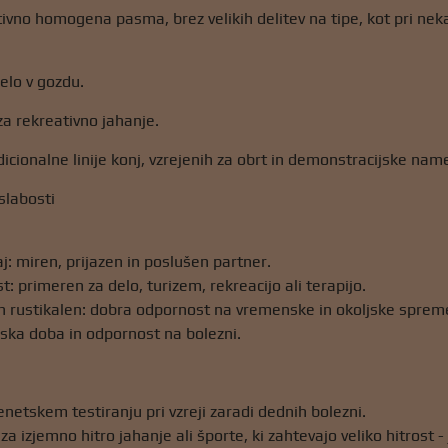
tivno homogena pasma, brez velikih delitev na tipe, kot pri nek
elo v gozdu.
a rekreativno jahanje.
dicionalne linije konj, vzrejenih za obrt in demonstracijske nam
slabosti
j: miren, prijazen in poslušen partner.
: primeren za delo, turizem, rekreacijo ali terapijo.
n rustikalen: dobra odpornost na vremenske in okoljske spre
jska doba in odpornost na bolezni.
netskem testiranju pri vzreji zaradi dednih bolezni.
a izjemno hitro jahanje ali športe, ki zahtevajo veliko hitrost - j