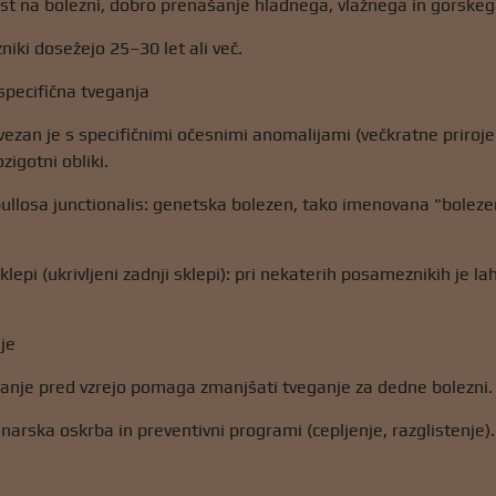
t na bolezni, dobro prenašanje hladnega, vlažnega in gorskeg
ki dosežejo 25–30 let ali več.
specifična tveganja
vezan je s specifičnimi očesnimi anomalijami (večkratne prirojen
zigotni obliki.
ullosa junctionalis: genetska bolezen, tako imenovana "bolezen 
sklepi (ukrivljeni zadnji sklepi): pri nekaterih posameznikih je
nje
anje pred vzrejo pomaga zmanjšati tveganje za dedne bolezni.
narska oskrba in preventivni programi (cepljenje, razglistenje).