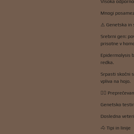
Visoka odpornos
Mnogi posamezni
⚠️ Genetska in 
Srebrni gen: po
prisotne v homo
Epidermolysis b
redka.
Srpasti skočni 
vpliva na hojo.
👩‍⚕️ Preprečeva
Genetsko testir
Dosledna veteri
🐴 Tipi in linije