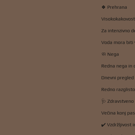
🍀 Prehrana
Visokokakovost
Za intenzivno d
Voda mora biti 
🧼 Nega
Redna nega in 
Dnevni pregled 
Redno razglisto
🩺 Zdravstveno 
Večina konj pas
✔️ Vzdržljivost 