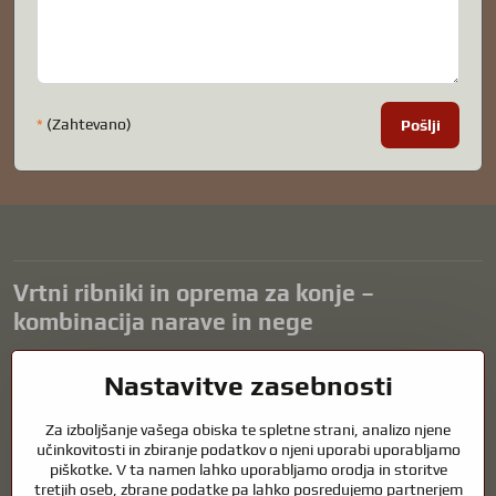
*
(Zahtevano)
Pošlji
Vrtni ribniki in oprema za konje –
kombinacija narave in nege
Vrtni ribniki so čudovit dodatek k vsaki zunanjosti in ustvarjajo
Nastavitve zasebnosti
harmonično okolje za sprostitev in življenje vodnih živali. Pravilna
tehnologija, filtracija in redno vzdrževanje so ključnega pomena za
Za izboljšanje vašega obiska te spletne strani, analizo njene
čisto vodo in zdrav ribnik skozi vse leto. Enako pomembna je skrb za
učinkovitosti in zbiranje podatkov o njeni uporabi uporabljamo
živali, ki so del našega življenja.
piškotke. V ta namen lahko uporabljamo orodja in storitve
tretjih oseb, zbrane podatke pa lahko posredujemo partnerjem
Konji potrebujejo kakovostno jahalno opremo, pravilno prehrano in