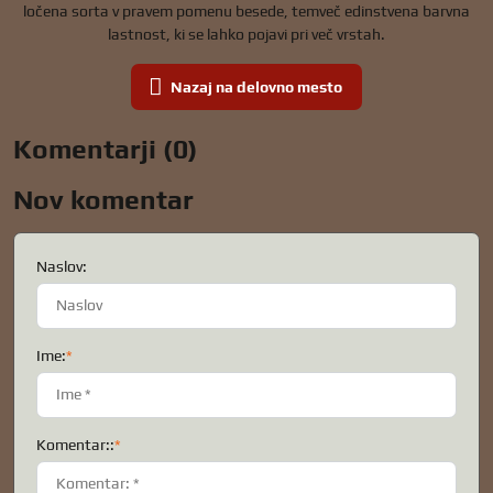
ločena sorta v pravem pomenu besede, temveč edinstvena barvna
lastnost, ki se lahko pojavi pri več vrstah.
Nazaj na delovno mesto
Komentarji (0)
Nov komentar
Naslov:
Ime:
*
Komentar::
*