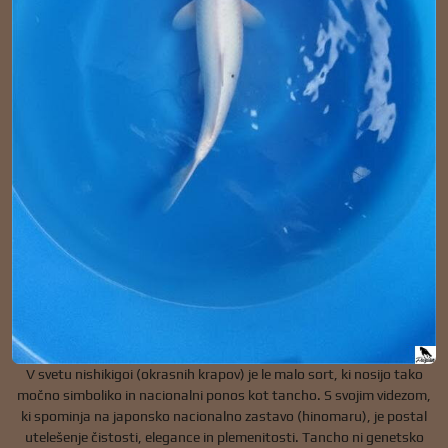
V svetu nishikigoi (okrasnih krapov) je le malo sort, ki nosijo tako
močno simboliko in nacionalni ponos kot tancho. S svojim videzom,
ki spominja na japonsko nacionalno zastavo (hinomaru), je postal
utelešenje čistosti, elegance in plemenitosti. Tancho ni genetsko