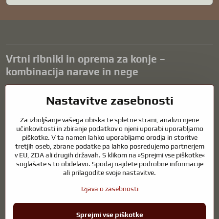
Vrtni ribniki in oprema za konje –
kombinacija narave in nege
Vrtni ribniki so čudovit dodatek k vsaki zunanjosti in ustvarjajo
Nastavitve zasebnosti
harmonično okolje za sprostitev in življenje vodnih živali. Pravilna
tehnologija, filtracija in redno vzdrževanje so ključnega pomena za
Za izboljšanje vašega obiska te spletne strani, analizo njene
čisto vodo in zdrav ribnik skozi vse leto. Enako pomembna je skrb za
učinkovitosti in zbiranje podatkov o njeni uporabi uporabljamo
živali, ki so del našega življenja.
piškotke. V ta namen lahko uporabljamo orodja in storitve
tretjih oseb, zbrane podatke pa lahko posredujemo partnerjem
Konji potrebujejo kakovostno jahalno opremo, pravilno prehrano in
v EU, ZDA ali drugih državah. S klikom na »Sprejmi vse piškotke«
odgovorno nego, da so zdravi, močni in zadovoljni. Ne glede na to, ali
soglašate s to obdelavo. Spodaj najdete podrobne informacije
gre za opremo za jahače, rejce ali ljubitelje narave, je cilj ustvariti
ali prilagodite svoje nastavitve.
okolje, ki podpira naravno ravnovesje, varnost in dobro počutje živali
in ljudi.
Izjava o zasebnosti
Sprejmi vse piškotke