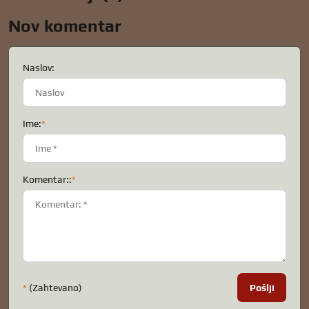
Nov komentar
Naslov:
Ime:
*
Komentar::
*
*
(Zahtevano)
Pošlji