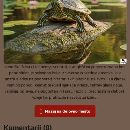
Ribniška želva (Trachemys scripta), v angleščini pogosto znana kot
pond slider, je polvodna želva iz Severne in Srednje Amerike, ki je
postala eden najpogostejših terarijskih plazilcev na svetu. Ta članek
vam bo ponudil celovit pregled njenega videza, zahtev glede nege,
vedenja, zdravja, najpogostejših težav, različic, prednosti in slabosti
vzreje ter praktične nasvete za izbiro.
Nazaj na delovno mesto
Komentarji (0)