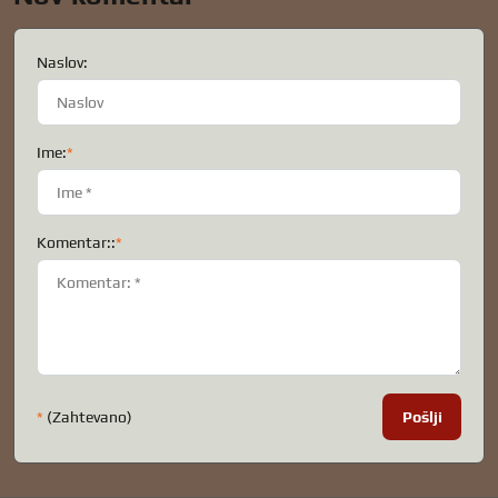
Naslov:
Ime:
*
Komentar::
*
*
(Zahtevano)
Pošlji