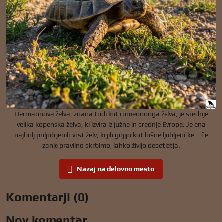
Hermannova želva, znana tudi kot rumenonoga želva, je srednje
velika kopenska želva, ki izvira iz južne in srednje Evrope. Je ena
najbolj priljubljenih vrst želv, ki jih gojijo kot hišne ljubljenčke – če
zanje pravilno skrbimo, lahko živijo desetletja.
Nazaj na delovno mesto
Komentarji (0)
Nov komentar