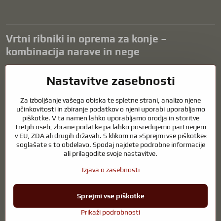
Vrtni ribniki in oprema za konje –
kombinacija narave in nege
Vrtni ribniki so čudovit dodatek k vsaki zunanjosti in ustvarjajo
Nastavitve zasebnosti
harmonično okolje za sprostitev in življenje vodnih živali. Pravilna
tehnologija, filtracija in redno vzdrževanje so ključnega pomena za
Za izboljšanje vašega obiska te spletne strani, analizo njene
čisto vodo in zdrav ribnik skozi vse leto. Enako pomembna je skrb za
učinkovitosti in zbiranje podatkov o njeni uporabi uporabljamo
živali, ki so del našega življenja.
piškotke. V ta namen lahko uporabljamo orodja in storitve
tretjih oseb, zbrane podatke pa lahko posredujemo partnerjem
Konji potrebujejo kakovostno jahalno opremo, pravilno prehrano in
v EU, ZDA ali drugih državah. S klikom na »Sprejmi vse piškotke«
odgovorno nego, da so zdravi, močni in zadovoljni. Ne glede na to, ali
soglašate s to obdelavo. Spodaj najdete podrobne informacije
gre za opremo za jahače, rejce ali ljubitelje narave, je cilj ustvariti
ali prilagodite svoje nastavitve.
okolje, ki podpira naravno ravnovesje, varnost in dobro počutje živali
in ljudi.
Izjava o zasebnosti
Sprejmi vse piškotke
©
2026
Avtorske pravice
Nastavitve zasebnosti
Izjava o zasebnosti
Prikaži podrobnosti
Spletno mesto, ustvarjeno z:
BiznisWeb.sk